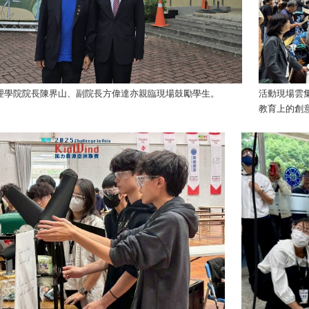
活動現場雲
理學院院長陳界山、副院長方偉達亦親臨現場鼓勵學生。
教育上的創