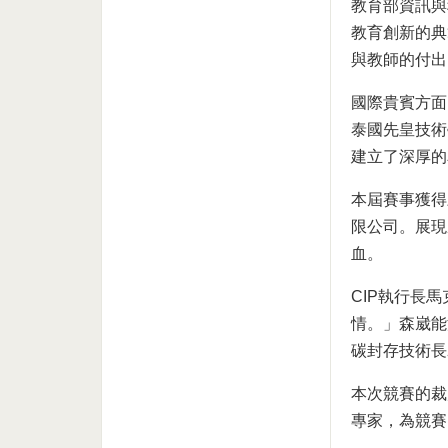
教育部資訊與
教育創新的典
與教師的付出
國際貴賓方面，
泰國先皇技術學
建立了深厚的
本屆賽事獲得
限公司。展現
血。
CIP執行長
情。」森崴能
碳封存技術長
本次競賽的裁
專家，為競賽