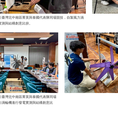
引臺灣北中南區菁英與泰國代表隊同場競技，自製風力渦
實測與結構創意比拚。
引臺灣北中南區菁英與泰國代表隊同場
力渦輪機進行發電實測與結構創意比