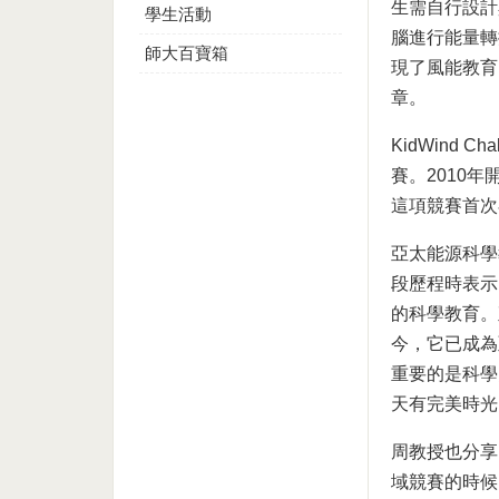
生需自行設計
學生活動
腦進行能量轉
師大百寶箱
現了風能教育
章。
KidWind
賽。2010
這項競賽首次
亞太能源科學
段歷程時表示
的科學教育。
今，它已成為
重要的是科學
天有完美時光
周教授也分享
域競賽的時候