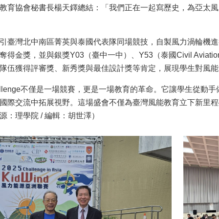
教育協會秘書長楊天鐸總結：「我們正在一起寫歷史，為亞太風
引臺灣北中南區菁英與泰國代表隊同場競技，自製風力渦輪機進
金獎，並與銀獎Y03（臺中一中）、Y53（泰國Civil Aviation 
隊伍獲得評審獎、新秀獎與最佳設計獎等肯定，展現學生對風能
 Challenge不僅是一場競賽，更是一場教育的革命。它讓學生
國際交流中拓展視野。這場盛會不僅為臺灣風能教育立下新里程
源：理學院 / 編輯：胡世澤）