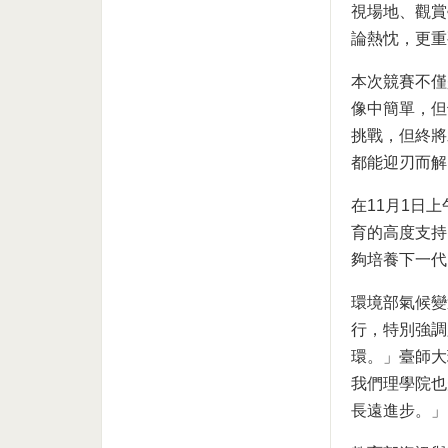
視場地、觀賞
論熱忱，更重
本次競賽不僅
像中簡單，但
挑戰，但終將
都能迎刃而解
在11月1日
育的高度支持
夠培養下一代
環境部氣候變
行，特別強調
環。」臺師大
我們理學院也
長遠進步。」