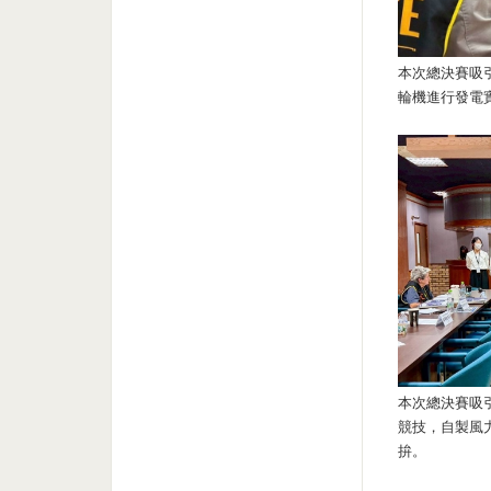
本次總決賽吸
輪機進行發電
本次總決賽吸
競技，自製風
拚。