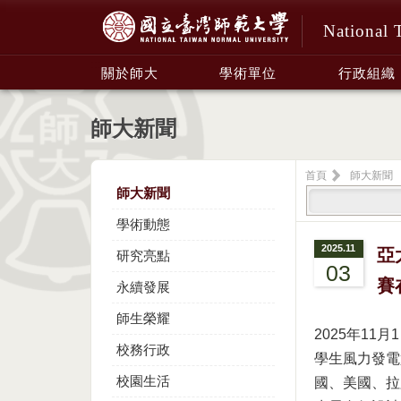
National 
:::
關於師大
學術單位
行政組織
師大新聞
首頁
師大新聞
師大新聞
學術動態
2025.11
亞
研究亮點
03
賽
永續發展
師生榮耀
2025年1
校務行政
學生風力發電競
校園生活
國、美國、拉