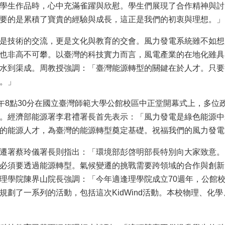
學生作品時，心中充滿雀躍與欣慰。學生們展現了合作精神與討
要的是累積了寶貴的經驗與成長，這正是我們的初衷與理想。」
是技術的交流，更是文化與教育的交會。風力發電系統雖不如想
也非高不可攀。以臺灣的科技實力而言，風電產業的在地化雖具
水到渠成。周教授強調：「臺灣能源轉型的關鍵在於人才。只要
。」
上午8點30分在國立臺灣師範大學公館校區中正堂開幕式上，多
。經濟部能源署李君禮署長首先表示：「風力發電是綠色能源中
的能源人才，為臺灣的能源轉型奠定基礎。祝福我們的風力發電
遷署蔡玲儀署長則指出：「環境部彭啓明部長特別向大家致意。
必須要透過能源轉型。氣候變遷的挑戰需要跨領域的合作與創新
理學院陳界山院長強調：「今年適逢理學院成立70週年，公館校
規劃了一系列的活動，包括這次KidWind活動。本校物理、化