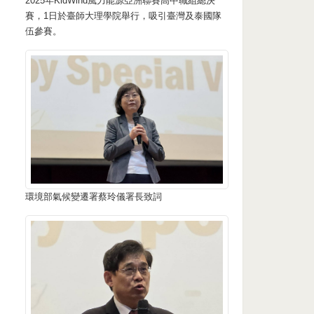
2025年KidWind風力能源亞洲聯賽高中職組總決
賽，1日於臺師大理學院舉行，吸引臺灣及泰國隊
伍參賽。
，
環境部氣候變遷署蔡玲儀署長致詞