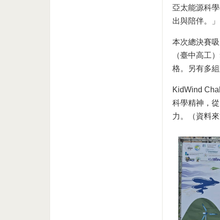
亞太能源科學
出與陪伴。」
本次總決賽吸
（臺中高工）奪得
格。另有多組
KidWind
科學精神，從
力。（資料來