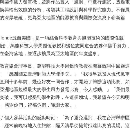
與製作風力發電機，並將作品置入「風洞」中進行測試，透過電
換與輸出效能的分析，考驗其工程設計與科學探究能力。不僅展
的深厚底蘊，更為亞太地區的能源教育與國際交流寫下嶄新篇
 Challenge源自美國，是一項結合科學教育與風能技術的國際性競
年開始，萬能科技大學周鑑恆教授和幾位志同道合的夥伴攜手努力
在臺灣落地，並逐步擴展為亞太地區的年度盛事。
教育協會理事長、萬能科技大學周鑑恆教授在開幕致詞中回顧這
：「感謝國立臺灣師範大學理學院。」「我很早就投入現代風車
直到十多年前，幾位好友一同合作，才開始了籌辦這項比賽。如
亞洲地區規模最大的學生風力發電比賽，令人感動。」「我們最
突破，我可以感受到學生歡呼，在這個領域，我希望在今天和明
，感謝你們，祝福你們，謝謝大家。」
了個人參與活動的感動時刻：「為了避免遲到，我在台灣舉辦區
，經常前晚特地入住旅館，隔天清早便提前抵達比賽的現場。巡