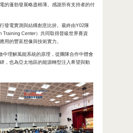
電的蓬勃發展略盡棉薄。感謝所有支持者的付
行發電實測與結構創意比拚。最終由Y02隊
Training Center）共同取得晉級世界賽資
應用的豐富想像與技術實力。
從動手做中理解風能系統的原理，從團隊合作中體會
碑，也為亞太地區的能源轉型注入希望與動