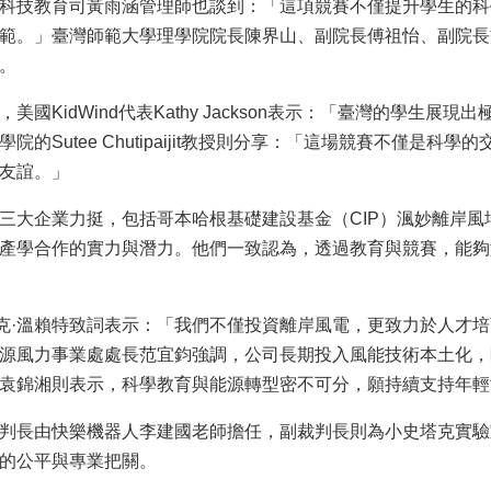
科技教育司黃雨涵管理師也談到：「這項競賽不僅提升學生的科
範。」臺灣師範大學理學院院長陳界山、副院長傅祖怡、副院長
。
美國KidWind代表Kathy Jackson表示：「臺灣的學生
院的Sutee Chutipaijit教授則分享：「這場競賽不僅是
友誼。」
三大企業力挺，包括哥本哈根基礎建設基金（CIP）渢妙離岸
產學合作的實力與潛力。他們一致認為，透過教育與競賽，能夠
馬克·溫賴特致詞表示：「我們不僅投資離岸風電，更致力於人才培育
源風力事業處處長范宜鈞強調，公司長期投入風能技術本土化，
袁錦湘則表示，科學教育與能源轉型密不可分，願持續支持年輕
判長由快樂機器人李建國老師擔任，副裁判長則為小史塔克實驗
的公平與專業把關。