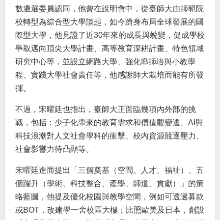
數遴選委員認同，他曾在說明會中，從臺師大由師範院
校轉型為綜合型大學談起，如今躋身布局全球發展的國
際型大學，他見證了近30年來的成長與蛻變，促成學校
爭取邁向頂尖大學計畫、高等教育深耕計畫、特色領域
研究中心等，並設立網路大學、強化IB師培與小教學
程、實踐大學社會責任等，他感謝師大栽培而能有所發
揮。
不過，宋曜廷也指出，臺師大正面臨幾項內外部的挑
戰，包括：少子化帶來的教育需求和價值觀變遷、AI與
科技浪潮對人文社會學科的衝擊、校內資源競逐壓力、
社會影響力待凸顯等。
宋曜廷進而提出「三個奠基（空間、人才、福祉）、五
個躍升（學術、科技整合、產學、師道、貢獻）」的策
略藍圖，他提及優化校園與教學空間，例如可透過募款
或BOT，改建學一舍校區大樓；比照歐美及日本，創設