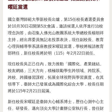
曜廷當選
國立臺灣師範大學新校長出爐，第15任校長遴選委員會
於10月30日召開第5次會議，邀請候選人依序進行治校
理念詢答，由召集人佛光山教團系統大學總校長楊朝祥
主持，經出席委員無記名投票表決，現任副校長、教育
心理與輔導學系講座教授宋曜廷當選，學校將報請教育
部聘任，新任校長將於明（115）年2月22日就任。
現任校長吳正己任內，致力推動「國際化、產業鏈結、
校友網絡」三大方向，積極鼓勵學生跨領域、跨院系、
跨校、跨國修習課程，拓展全球視野與學習廣度，在其
領導下，臺師大已發展成為國際化綜合大學，校長任期
將於115年2月21日屆滿。
新任校長宋曜廷是臺師大心輔系博士，歷任心測中心主
任、研發長、邁向頂尖大學計畫辦公室執行長，曾任財