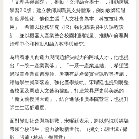
「文理共榮書院」，推動「文理融合學士」，推動跨域
學習2.0版；建立教師與職員支持體系，例如教師延退
制度彈性化。他也主張「人文社會為本、科技技術為
用」，希望以校務研究（IR）強化精準招生與課程設
計，並以機器人產業整合校園相關能量、推動AI倫理與
治理中心和推動AI融入教學與研究。
為培養兼具創造力與問題解決能力的跨域人才，他也提
出「一院一產業聚落」、「一系一產業連結」，希望透
過設置產業實習導師、暑期有薪產業實習課程等措施，
縮短學生就業落差、強化產學接軌。宋曜廷也提到將整
合校園及周邊人文藝術據點，打造兼具歷史與美感的
「新文藝復興大道」，結合進修推廣學院營運，也提升
師生生活舒適度。
面對變動社會與新挑戰，宋曜廷表示，將以熱忱與經驗
帶領全校師生，協力啟動新世代。（撰文：胡世澤 / 攝
影：張適 / 核稿：鄧麗君）