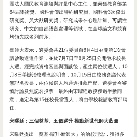
團法人國民教育測驗與評量中心主任，並榮獲教育部第
64屆學術獎、國科會傑出特約研究員、國科會3次傑出
研究獎、吳大猷研究獎，研究成果在心理計量、可讀性
研究、中文的自然語言處理等領域，在全球論文和競賽
均領先或名列前茅。
臺師大表示，遴委會共21位委員自6月4日召開第1次會
議啟動遴選作業，並於7月7日至8月25日公開徵求校長
人選。經完成資格審查與面談後，產生兩位候選人，10
月8日舉辦治校理念說明會，10月15日由校務會議代表
無記名投票，兩位候選人均通過推薦門檻。遴委會今審
慎討論及無記名投票，最終由宋曜廷教授獲過半數同
意，遴定為第15任校長當選人，將由學校報請教育部聘
任。
宋曜廷：三個奠基、五個躍升 推動新世代師大藍圖
宋曜廷提出「奠基‧躍升‧新師大」的治校理念，獲得多