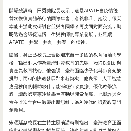
開場致詞時，田秀蘭院長表示，這是APATE自疫情後
首次恢復實體舉行的國際年會，意義非凡。她說，很榮
幸能主辦此次研討會並與各國學者再度面對面交流，期
盼透過會議促進博士生與教師的專業發展，並延續
APATE「共學、共創、共榮」的精神。
隨後，吳正己校長上台歡迎來自十多國的教育領袖與學
者，指出師大作為臺灣師資教育的先驅，始終以創新與
責任為教育核心。他強調，臺灣面臨少子化與師資短缺
挑戰，而AI的快速發展帶來新契機。他表示，人工智慧
應是教師的輔助夥伴，能減輕行政負擔、優化教學流
程，讓教師更專注於學生互動與課堂創新。他期許與會
者在此次年會中激盪出新思維，為AI時代的師資教育開
創新局。
宋曜廷副校長在主持主題演講時則指出，臺灣教育正面
臨世代轉變與教師招募困境，許多年輕人對成為教師存