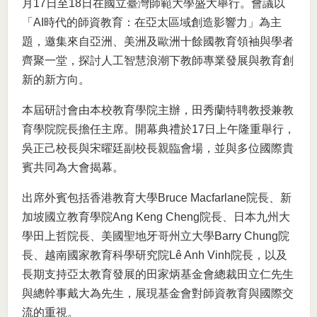
月17日至18日在國立臺灣師範大學盛大舉行。會議以
「AI時代的師資教育：在亞太區域創造影響力」為主
題，邀集來自亞洲、美洲及歐洲十餘國教育領袖與學者
齊聚一堂，探討人工智慧浪潮下教師專業發展與教育創
新的新方向。
本屆研討會由本校教育學院主辦，田秀蘭特聘教授兼教
育學院院長擔任主席。開幕典禮於17日上午隆重舉行，
吳正己校長與宋曜廷副校長親臨會場，並與多位國際貴
賓共同為大會揭幕。
出席外賓包括香港教育大學Bruce Macfarlane院長、新
加坡國立教育學院Ang Keng Cheng院長、日本九州大
學田上哲院長、美國聖地牙哥州立大學Barry Chung院
長、越南國家教育科學研究院Lê Anh Vinh院長，以及
長期支持亞太教育發展的田家炳基金會總裁田立仁先生
與總幹事戴大為先生，展現基金會對師資教育與國際交
流的重視。