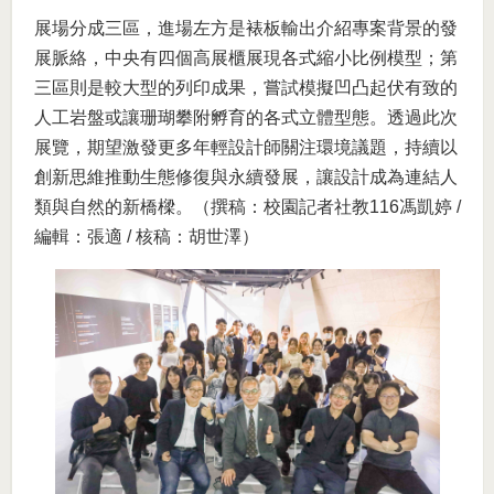
展場分成三區，進場左方是裱板輸出介紹專案背景的發
展脈絡，中央有四個高展櫃展現各式縮小比例模型；第
三區則是較大型的列印成果，嘗試模擬凹凸起伏有致的
人工岩盤或讓珊瑚攀附孵育的各式立體型態。透過此次
展覽，期望激發更多年輕設計師關注環境議題，持續以
創新思維推動生態修復與永續發展，讓設計成為連結人
類與自然的新橋樑。（撰稿：校園記者社教116馮凱婷 /
編輯：張適 / 核稿：胡世澤）