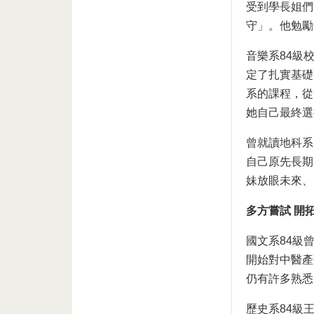
受到學長姐們
守」。他勉勵
音樂系84級
定了扎實基礎
系的課程，從
她自己最終選
曾就讀地科系
自己原先長期
妹放眼未來、
多方嘗試 開
國文系84級
開始對中醫產
仍有許多熟悉
歷史系84級王