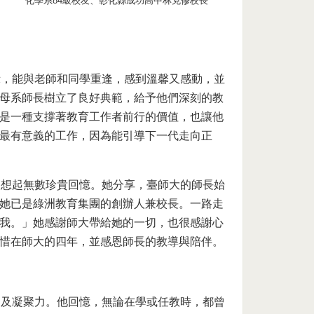
化學系84級校友、彰化縣成功高中林克修校長
示，能與老師和同學重逢，感到溫馨又感動，並
母系師長樹立了良好典範，給予他們深刻的教
是一種支撐著教育工作者前行的價值，也讓他
最有意義的工作，因為能引導下一代走向正
回想起無數珍貴回憶。她分享，臺師大的師長始
她已是綠洲教育集團的創辦人兼校長。一路走
我。」她感謝師大帶給她的一切，也很感謝心
惜在師大的四年，並感恩師長的教導與陪伴。
助及凝聚力。他回憶，無論在學或任教時，都曾