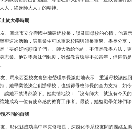
大人，終身師大人」的精神。
不止於大學時期
校友、臺北市立介壽國中陳建廷校長，談及回母校的心情，他表
舉辦這次活動，讓畢業生可以重返校園與師長重聚。學長分享，
是「要好好照顧孩子們」。師大教給他的，不僅是教學方法，更
身志業。他對學弟妹們勉勵，雖然教育環境不如當年，但這仍是
。
校友、馬來西亞校友會鄧淑瑩理事長激動地表示，重返母校讓她
持，她畢業後決定創辦學校，也獲得母校師長的全力支持，如今
，讓她不禁潸然淚下。她動情地說：「沒有師大，就沒有今天的
讓她成為一位有使命感的教育工作者。最後，她勉勵學弟妹們珍
發現不同的自我
校友、彰化縣成功高中林克修校長，深感化學系校友間的團結互