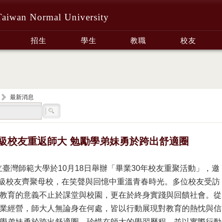
Taiwan Normal University
招生
學生
教職
校友
最新消息
4級校友重返師大 勉勵學弟妹勇於跨出舒適圈
立臺灣師範大學於10月18日舉辦「畢業30年校友重聚活動」，邀
84級校友齊聚母校，在笑聲與回憶中重溫青春時光。多位校友受訪
教育的意義不止於課堂與校園，更在於終身實踐與回饋社會。從
業經營，師大人無論身在何處，皆以行動展現對教育的熱忱與信
學弟妹勇於跨出舒適圈、珍惜在師大的學習歷程，並以實際行動