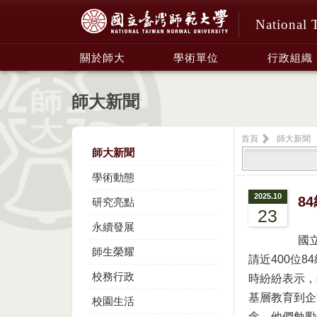
National 
:::
關於師大
學術單位
行政組織
師大新聞
首頁
師大新聞
師大新聞
學術動態
2025.10
8
研究亮點
23
永續發展
國
師生榮耀
請近400位
校務行政
時紛紛表示，
基層教育到企
校園生活
念。他們勉勵