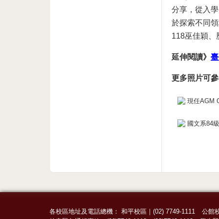
分享，從入學
於探索不同領
118巫佳穎、
延伸閱讀》
臺
更多照片可參
現任AGM 
國文系84
各校區地址及電話總機：
和平校區
｜
(02) 7749-1111
公館