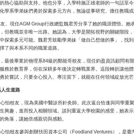
的熱心協助與支持。他也分享，入學時施正雄老師的一句話至今
化學系學弟妹們勇於探索多元方向，無論從事研究、擔任教職或
校友、現任AGM Group行政總監魏君芳分享了她的職涯體悟
，但教職並非唯一出路。她認為，大學是開拓視野的關鍵階段，
中探索多元可能。魏君芳鼓勵學弟妹「做自己想做的事」，找到
擇了與本系不同的職業道路。
，最後畢業於物理系84級的鄭能哥校友，現任鈞盈資訊顧問有
服務於教育界，但在深耕多年後決定轉戰業界。這段轉折讓他體
勇於嘗試，只要全心投入、專注當下，就能在任何領域綻放光芒
拓人生道路
曾心怡校友，現為美國中醫診所針灸師。此次返台恰逢與同學重
生興趣，進而投入相關領域。談到重返大學校園的感受，她表示
的角落，讓她倍感親切與感動。
心怡校友參與創辦扶田資本公司（Foodland Ventures）