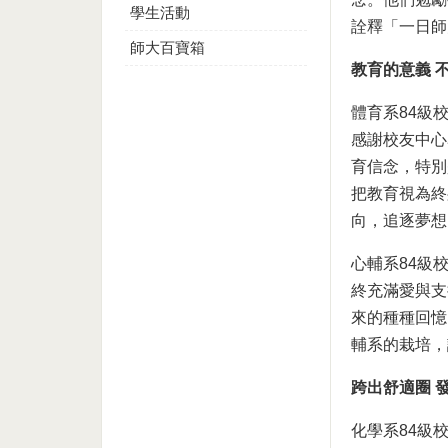
學生活動
詮釋「一日師
師大百寶箱
教育的意義 
體育系84級
感謝校友中心
育信念，特別
把教育視為終
向，追逐夢想
心輔系84級
終充滿愛與支
來的種種回憶
輔系的栽培，
跨出舒適圈 
化學系84級