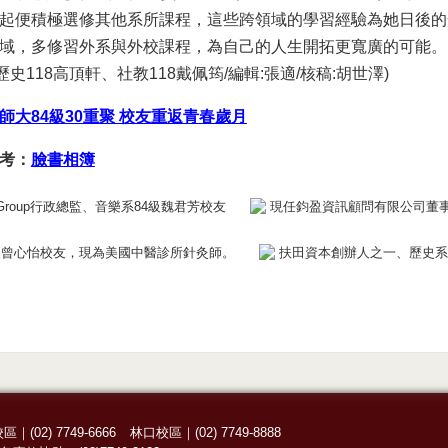
起便積極選修其他系所課程，這些跨領域的學習經驗為她日後的
域，多修習外系與外校課程，為自己的人生開拓更寬廣的可能。(
歷史118高頂軒、社教118戴佩筠/編輯:張適/核稿:胡世澤)
師大84級30重聚 校友重返青春歲月
考：
臉書相簿
Group行政總監、音樂系84級魏君芳校友
現任鈞盈資訊顧問有限公司董事
級曾心怡校友，現為美國中醫診所針灸師。
扶田資本創辦人之一、歷史系
校區
｜
(02) 7749-6666
林口校區
｜
(02) 7749-8888