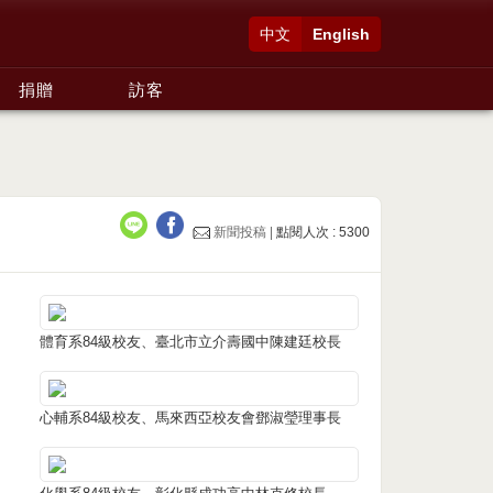
中文
English
捐贈
訪客
新聞投稿 |
點閱人次 : 5300
體育系84級校友、臺北市立介壽國中陳建廷校長
心輔系84級校友、馬來西亞校友會鄧淑瑩理事長