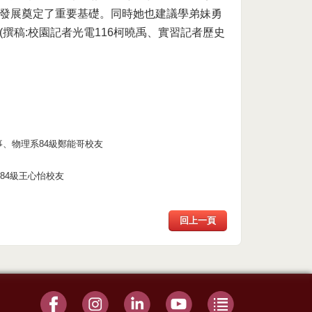
發展奠定了重要基礎。同時她也建議學弟妹勇
撰稿:校園記者光電116柯曉禹、實習記者歷史
、物理系84級鄭能哥校友
84級王心怡校友
回上一頁