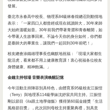
發展。
臺北市永春高中校長、物理系84級林春煌總召則動情地
表示：「一家四口人都曾經或現在就讀師大，30年來師
大始終溫暖如昔。30年前我們帶著青澀和青春離開，如
今帶著人生故事回來。不論今天你的身分如何，你們都
是臺師大的畢業生，讓我們一起回到30年前吧！」
校友總會涂鐵雄理事長也幽默地祝福：「現場大家都生
龍活虎，看來都不用上健康教育課！衷心祝福各位校友
身體健康、精神飽滿。」
金鐘主持領場 音樂表演喚醒記憶
今年活動主持陣容別具特色，由體育系95級校友江振愷
（Terry）與地理系114級學妹沈妤宸共同主持。江振愷
剛以節目《ila跟土地學做飯》獲得第60屆金鐘獎「生活
風格節目獎」，此次回到母校主持重聚典禮，別具意