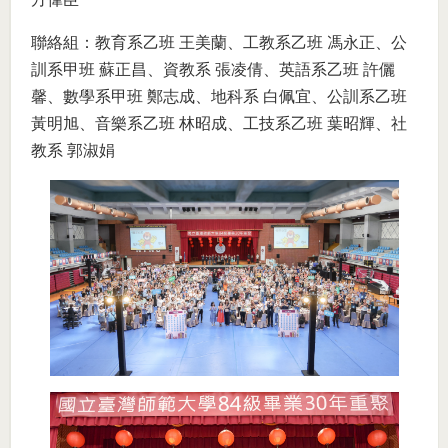
聯絡組：教育系乙班 王美蘭、工教系乙班 馮永正、公
訓系甲班 蘇正昌、資教系 張凌倩、英語系乙班 許儷
馨、數學系甲班 鄭志成、地科系 白佩宜、公訓系乙班
黃明旭、音樂系乙班 林昭成、工技系乙班 葉昭輝、社
教系 郭淑娟