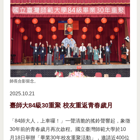
師長合影留念。
2025.10
21
臺師大84級30重聚 校友重返青春歲月
「84師大人，上車囉！」一聲清脆的搖鈴聲響起，象徵
30年前的青春歲月再次啟程。國立臺灣師範大學於10
月18日舉辦「畢業30年校友重聚活動」，邀請近400位