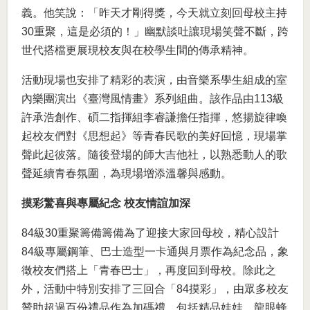
義。他笑說：「昨天才剛得獎，今天就立刻回母校主持
30重聚，這是必須的！」幽默談吐讓現場笑聲不斷，跨
世代搭檔更展現校友與在校學生間的傳承精神。
活動現場也安排了精彩的表演，由音樂系學生組成的室
內樂團演出《臺灣風情畫》系列組曲。該作品由113級
許承浩創作、碩二指揮組李睿謙擔任指揮，悠揚旋律喚
起校友們對《思想起》等青春民歌的美好回憶，現場掌
聲此起彼落。隨後登場的師大吉他社，以熟悉動人的歌
聲延續青春氛圍，為現場增添溫馨與感動。
摸彩驚喜與專屬紀念 校友情誼加深
84級30重聚籌備籌備為了迎接大家回母校，精心設計
84級專屬鋼筆、巴士造型一卡通與月票作為紀念品，象
徵校友們搭上「青春巴士」，再度回到母校。除此之
外，活動中特別安排了三回合「84摸彩」，由眾多校友
贊助超過百份禮品作為加碼禮，包括精品娃娃、龍眼蜂