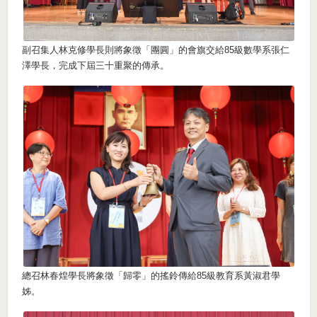
副召集人林克修學長則將象徵「團圓」的會旗交給85級數學系張仁
澤學長，完成下屆三十重聚的傳承。
總召林春煌學長將象徵「歸零」的搖鈴傳給85級教育系黃淑君學
姊。