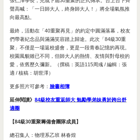
張仁澤學長，完成下屆30重聚的正式傳承。台上台下齊
聲高喊：「一日師大人，終身師大人！」將全場氣氛推
向最高點。
最終，活動在「40重聚再見」的約定中圓滿落幕，校友
們帶著紀念品與滿滿笑容踏上歸途。此次「84級30重
聚」不僅是一場返校盛會，更是一段青春記憶的再現。
校園風貌雖已不同，但師大人的熱情、友情與對母校的
愛，依舊歷久彌新。（撰稿：英語115周彧 / 編輯：張
適 / 核稿：胡世澤）
更多照片可參考：
臉書相簿
延伸閱讀》
84級校友重返師大 勉勵學弟妹勇於跨出舒
適圈
【84級30重聚籌備會團隊成員】
總召集人：物理系乙班 林春煌