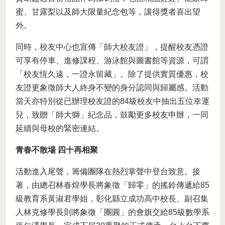
蜜、甘露梨以及師大限量紀念包等，讓得獎者喜出望
外。
同時，校友中心也宣傳「師大校友證」，提醒校友憑證
可享有停車、進修課程、游泳館與圖書館等資源，可謂
「校友恆久遠，一證永留藏」。除了提供實質優惠，校
友證更象徵師大人終身不變的身分認同與歸屬感。活動
當天亦特別從已辦理校友證的84級校友中抽出五位幸運
兒，致贈「師大獅」紀念品，鼓勵更多校友申辦，一同
延續與母校的緊密連結。
青春不散場 四十再相聚
活動進入尾聲，籌備團隊在熱烈掌聲中登台致意。接
著，由總召林春煌學長將象徵「歸零」的搖鈴傳遞給85
級教育系黃淑君學姐，彰化縣立成功高中校長、副召集
人林克修學長則將象徵「團圓」的會旗交給85級數學系