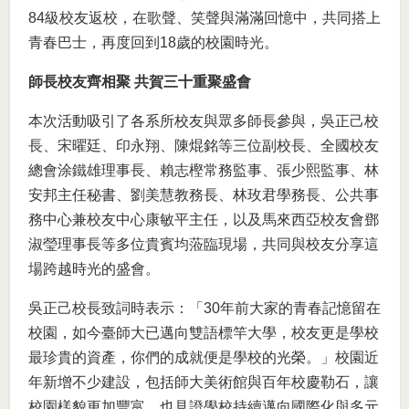
84級校友返校，在歌聲、笑聲與滿滿回憶中，共同搭上
青春巴士，再度回到18歲的校園時光。
師長校友齊相聚 共賀三十重聚盛會
本次活動吸引了各系所校友與眾多師長參與，吳正己校
長、宋曜廷、印永翔、陳焜銘等三位副校長、全國校友
總會涂鐵雄理事長、賴志樫常務監事、張少熙監事、林
安邦主任秘書、劉美慧教務長、林玫君學務長、公共事
務中心兼校友中心康敏平主任，以及馬來西亞校友會鄧
淑瑩理事長等多位貴賓均蒞臨現場，共同與校友分享這
場跨越時光的盛會。
吳正己校長致詞時表示：「30年前大家的青春記憶留在
校園，如今臺師大已邁向雙語標竿大學，校友更是學校
最珍貴的資產，你們的成就便是學校的光榮。」校園近
年新增不少建設，包括師大美術館與百年校慶勒石，讓
校園樣貌更加豐富，也見證學校持續邁向國際化與多元