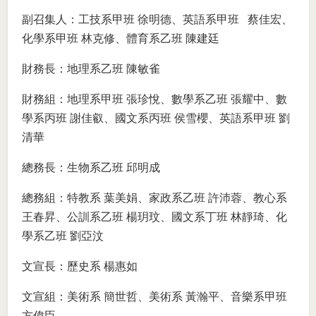
副召集人：工技系甲班 徐明德、英語系甲班
蔡佳宏、
化學系甲班 林克修、體育系乙班 陳建廷
財務長：地理系乙班 陳敏雀
財務組：地理系甲班 張珍悅、數學系乙班 張耀中、數
學系丙班 謝佳叡、國文系丙班 侯雪櫻、英語系甲班 劉
清華
總務長：生物系乙班 邱明成
總務組：特教系 葉美娟、家政系乙班 許沛蓉、教心系
王春昇、公訓系乙班 楊玥玟、國文系丁班 林靜琦、化
學系乙班 劉亞汶
文宣長：歷史系 楊惠如
文宣組：美術系 簡世哲、美術系 黃瀚平、音樂系甲班
方偉臣