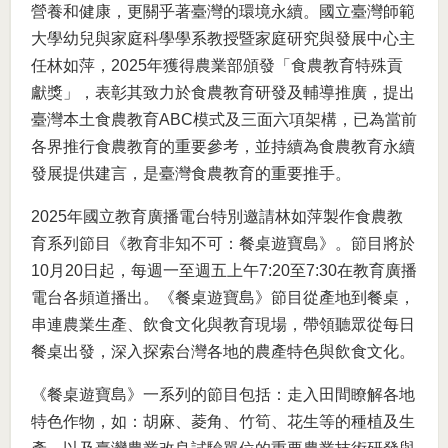
營養和健康，更關乎著臺灣的環境永續。國立臺灣師範
大學幼兒與家庭科學學系教授暨家庭研究與發展中心主
任林如萍，2025年獲得農業部頒發「食農教育特殊貢
獻獎」，表彰其致力於食農教育研發及輔導推廣，提出
臺灣本土食農教育ABC模式及三面六項架構，已為當前
各界推行食農教育的重要參考，並持續為食農教育永續
發展提供建言，是臺灣食農教育的重要推手。
2025年國立教育廣播電台特別邀請林如萍製作食農教
育系列節目《教育非知不可：餐桌遊寶島》。節目將於
10月20日起，每週一至週五上午7:20至7:30在教育廣播
電台各頻道播出。《餐桌遊寶島》節目從產地到餐桌，
串連農業生產、飲食文化與教育現場，帶領聽眾從每日
餐桌出發，深入探索台灣各地的農產特色與飲食文化。
《餐桌遊寶島》一系列的節目包括：走入田間瞭解各地
特色作物，如：胡麻、菱角、竹筍、花生等的種植及生