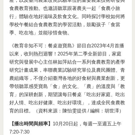
產，以及臺灣農業改良試驗單位的重要農業技術研發與
食農教育推動。也邀請聽眾跟著農夫一起「食農小旅
行」體驗在地好滋味及飲食文化。同時探討學校如何將
學校午餐結合食農教育的學習活動，鼓勵孩子「食當
季、吃在地」並能珍惜食物。
《教育非知不可：餐桌遊寶島》節目自2023年4月首播
以來，收到熱烈迴響！2025年第二季全新節目，家庭
研究與發展中心主任林如萍結合一系列食農教育的產學
研究計畫成果，串聯農業試驗研究單位及農民團體、青
農組織等，不僅介紹臺灣各地的好食材與農業創新，更
帶領聽眾感受寶島「食」的文化、「農」的溫度與「教
育」的深耕創新，期望讓每日餐桌「吃出好家庭、吃出
好人情、吃出好健康、吃出好環境」，達成全民食農教
育的目標。（資料來源：陳怡雯提供 / 編輯：胡世澤）
【播出時間與頻率】
10月20日起，每週一至週五上午
7:20-7:30