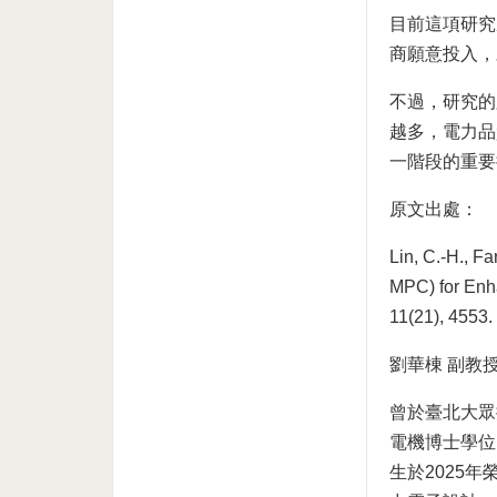
目前這項研究
商願意投入，
不過，研究的
越多，電力品
一階段的重要
原文出處：
Lin, C.-H., Fa
MPC) for Enh
11(21), 4553.
劉華棟 副教
曾於臺北大眾
電機博士學位
生於2025