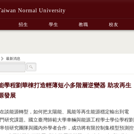
Taiwan Normal University
招生
學生
教職
校友
最新消息
能學程劉華棟打造輕薄短小多階層逆變器 助攻再生
源發展
在談能源轉型，如何把太陽能、風能等再生能源穩定輸出到電
門研究課題。國立臺灣師範大學車輛與能源工程學士學位學程劉
率領研究團隊與國內外學者合作，成功將有限控制集模型預測控