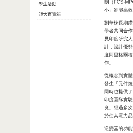
制（FCS-
學生活動
小」卻能高效
師大百寶箱
劉華棟長期鑽
學者共同合作
見印度研究人
計，設計優勢
度阿里格爾穆斯
作。
從概念到實體
發生「元件燒
同時也提供了
印度團隊實驗
良。經過多次
於使其電力品
逆變器的功能