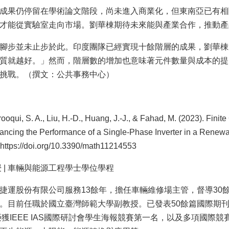
成果仍停留在學術論文階段，尚未進入商業化，但東南亞已有相
才能從實驗室走向市場。劉華棟期待未來能與產業合作，推動產
腳步並未止步於此。印度團隊已經實現十餘階層的成果，劉華棟
質就越好。」然而，階層數的增加也意味著元件數量與成本的提
挑戰。（撰文：公共事務中心）
rooqui, S. A., Liu, H.-D., Huang, J.-J., & Fahad, M. (2023). Fini
ancing the Performance of a Single-Phase Inverter in a Rene
https://doi.org/10.3390/math11214553
授 | 車輛與能源工程學士學位學程
捷運股份有限公司服務13餘年，擔任車輛維修場主管，督導30餘
。目前任職於國立臺灣師範大學副教授。已發表50餘篇國際期刊
年榮獲IEEE IAS國際研討會學生海報競賽第一名，以及多項國