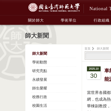
National 
:::
關於師大
學術單位
行政組織
師大新聞
首頁
師大新聞
師大新聞
學術動態
2025.10
車
研究亮點
30
能
永續發展
師生榮耀
當世界各國都
校務行政
網，也成為熱
校園生活
華棟副教授，