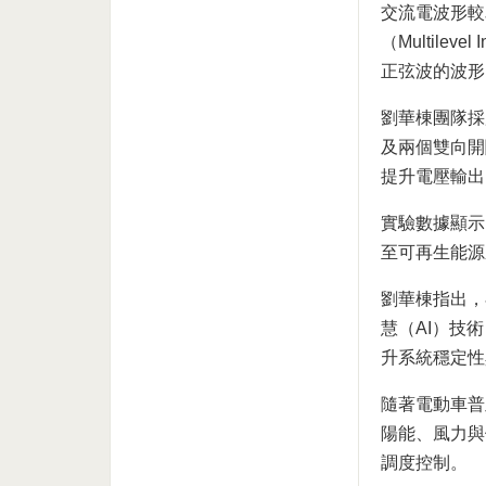
交流電波形較
（Multile
正弦波的波形
劉華棟團隊採
及兩個雙向開
提升電壓輸出
實驗數據顯示
至可再生能源
劉華棟指出，
慧（AI）技
升系統穩定性
隨著電動車普
陽能、風力與
調度控制。