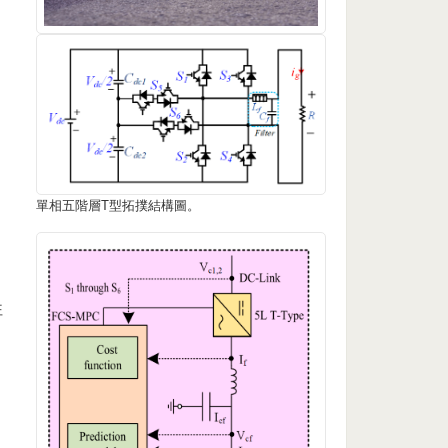
單相五階層T型拓撲結構圖。
往