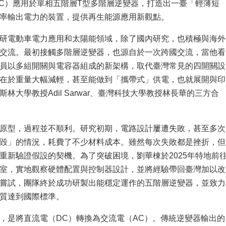
MPC）應用於單相五階層T型多階層逆變器，打造出一臺「輕薄短
率輸出電力的裝置，提供再生能源應用新觀點。
研電動車電力應用和太陽能領域，除了國內研究，也積極與海外
交流。最初接觸多階層逆變器，也源自於一次跨國交流，當他看
員以多組開關與電容器組成的新架構，取代臺灣常見的四開關設
在於重量大幅減輕，甚至能做到「攜帶式」供電，也就展開與印
林大學教授Adil Sarwar、臺灣科技大學教授林長華的三方合
原型，過程並不順利。研究初期，電路設計屢遭失敗，甚至多次
毀」的情況，耗費了不少材料成本。雖然每次失敗都是挫折，但
重新驗證假設的契機。為了突破困境，劉華棟於2025年特地前
室，實地觀察硬體配置與控制器設計，並將經驗帶回臺灣加以改
嘗試，團隊終於成功研製出能穩定運作的五階層逆變器，並致力
質達到國際標準。
，是將直流電（DC）轉換為交流電（AC）。傳統逆變器輸出的