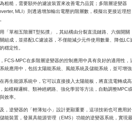
為粗糙，需要額外的濾波裝置來改善電力品質；多階層逆變器
vel Inverter, MLI）則透過增加輸出電壓的階層數，模擬出更接近理想
。
用「單相五階層T型拓撲」，其結構由分裂直流鏈路、六個開關
關組成，並搭配LC濾波器，不僅能減少元件使用數量、降低L
的穩定性。
，FCS-MPC在多階層逆變器的控制應用中具有良好的適用性
系統應用中，包括太陽能系統、風能系統及儲能系統，並可增強
在再生能源系統中，它可以直接接入太陽能板，將直流電轉成高
術，如模糊邏輯、類神經網路、強化學習等方法，自動調整MPC
與效率。
及，逆變器的「輕薄短小」設計更顯重要，這項技術也可應用於
儲能裝置，發展具能源管理（EMS）功能的逆變器系統，實現最