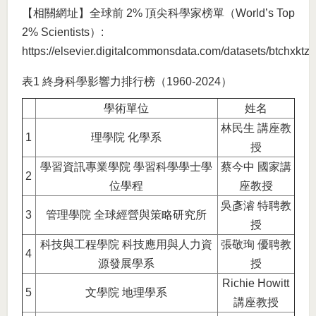
【相關網址】全球前 2% 頂尖科學家榜單（World’s Top
2% Scientists）:
https://elsevier.digitalcommonsdata.com/datasets/btchxktz
表1 終身科學影響力排行榜（1960-2024）
學術單位
姓名
林民生 講座教
1
理學院 化學系
授
學習資訊專業學院 學習科學學士學
蔡今中 國家講
2
位學程
座教授
吳彥濬 特聘教
3
管理學院 全球經營與策略研究所
授
科技與工程學院 科技應用與人力資
張敬珣 優聘教
4
源發展學系
授
Richie Howitt
5
文學院 地理學系
講座教授