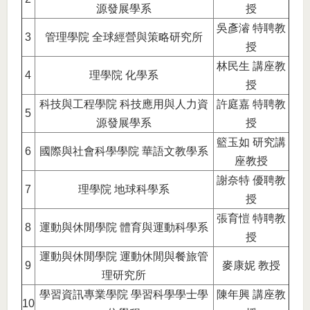
源發展學系
授
吳彥濬 特聘教
3
管理學院 全球經營與策略研究所
授
林民生 講座教
4
理學院 化學系
授
科技與工程學院 科技應用與人力資
許庭嘉 特聘教
5
源發展學系
授
籃玉如 研究講
6
國際與社會科學學院 華語文教學系
座教授
謝奈特 優聘教
7
理學院 地球科學系
授
張育愷 特聘教
8
運動與休閒學院 體育與運動科學系
授
運動與休閒學院 運動休閒與餐旅管
9
麥康妮 教授
理研究所
學習資訊專業學院 學習科學學士學
陳年興 講座教
10