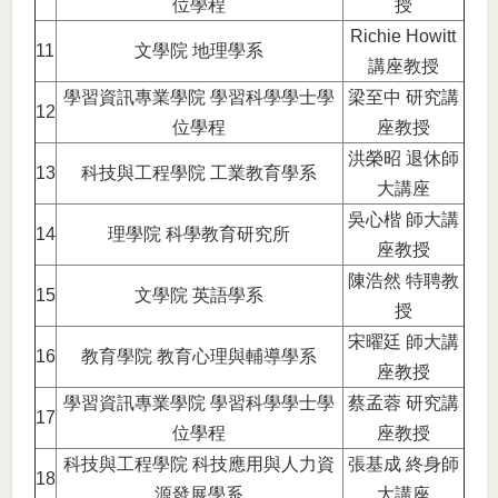
位學程
授
Richie Howitt
11
文學院 地理學系
講座教授
學習資訊專業學院 學習科學學士學
梁至中 研究講
12
位學程
座教授
洪榮昭 退休師
13
科技與工程學院 工業教育學系
大講座
吳心楷 師大講
14
理學院 科學教育研究所
座教授
陳浩然 特聘教
15
文學院 英語學系
授
宋曜廷 師大講
16
教育學院 教育心理與輔導學系
座教授
學習資訊專業學院 學習科學學士學
蔡孟蓉 研究講
17
位學程
座教授
科技與工程學院 科技應用與人力資
張基成 終身師
18
源發展學系
大講座