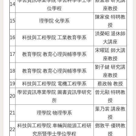
學習資訊專業學院 學習科學學士學
蔡孟蓉 研究講
14
位學程
座教授
陳家俊 特聘教
15
理學院 化學系
授
洪榮昭 退休師
16
科技與工程學院 工業教育學系
大講座
宋曜廷 師大講
17
教育學院 教育心理與輔導學系
座教授
劉子鍵 研究講
18
教育學院 教育心理與輔導學系
座教授
19
科技與工程學院 電機工程學系
蔡政翰 教授
學習資訊專業學院 圖書資訊學研究
曾元顯 特聘教
20
所
授
葉乃裳 講座教
21
理學院 物理學系
授
科技與工程學院 車輛與能源工程研
鄧敦平 優聘教
22
究所暨學士學位學程
授