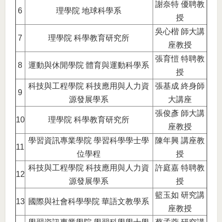
謝奈特 優聘教
6
理學院 地球科學系
授
吳心楷 師大講
7
理學院 科學教育研究所
座教授
張育愷 特聘教
8
運動與休閒學院 體育與運動科學系
授
科技與工程學院 科技應用與人力資
張基成 終身師
9
源發展學系
大講座
張俊彥 師大講
10
理學院 科學教育研究所
座教授
學習資訊專業學院 學習科學學士學
陳年興 講座教
11
位學程
授
科技與工程學院 科技應用與人力資
許庭嘉 特聘教
12
源發展學系
授
籃玉如 研究講
13
國際與社會科學學院 華語文教學系
座教授