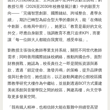
教授引用《2026至2030年校務發展計畫》中的願景方
向——「完備智慧創新、國際鏈結、跨域整合、產學永
續」，期許已轉型為綜合型大學的臺師大，能「在傳統
中創新，在格局中前行」。她更以「教育是最好的文化
外交」呼應自身願景，強調教育不應只追求KPI，而要
讓「每一位師大人都能自我實現、感受幸福」。
劉教授主張強化教師專業支持系統，關照不同世代教師
需求；同時善用國際姐妹校網絡，推動跨國合作。面對
財務挑戰，她認為，校長責任之一即是開拓資源與募
款，透過「鎖定使命、激發共鳴」的策略，提升品牌價
值與社會信任，她也提出，以正啟動興建的公館校區國
際教學研究大樓作為中繼站，並規劃透過BOT方式重建
美術系館與音樂學院之間的校區，興建高樓，向天空爭
取更多發展空間。
「我有鐵人精神，也相信師大能在艱難中持續登高望