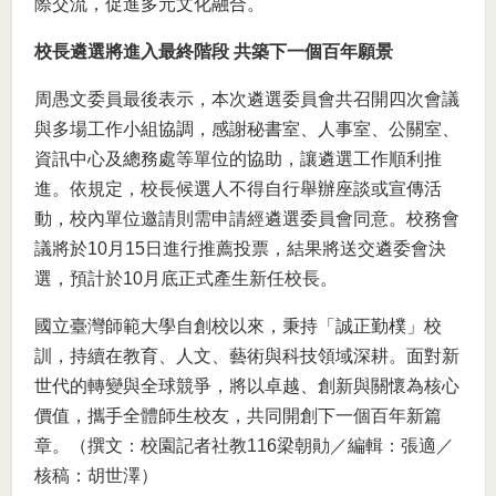
際交流，促進多元文化融合。
校長遴選將進入最終階段 共築下一個百年願景
周愚文委員最後表示，本次遴選委員會共召開四次會議
與多場工作小組協調，感謝秘書室、人事室、公關室、
資訊中心及總務處等單位的協助，讓遴選工作順利推
進。依規定，校長候選人不得自行舉辦座談或宣傳活
動，校內單位邀請則需申請經遴選委員會同意。校務會
議將於10月15日進行推薦投票，結果將送交遴委會決
選，預計於10月底正式產生新任校長。
國立臺灣師範大學自創校以來，秉持「誠正勤樸」校
訓，持續在教育、人文、藝術與科技領域深耕。面對新
世代的轉變與全球競爭，將以卓越、創新與關懷為核心
價值，攜手全體師生校友，共同開創下一個百年新篇
章。（撰文：校園記者社教116梁朝勛／編輯：張適／
核稿：胡世澤）