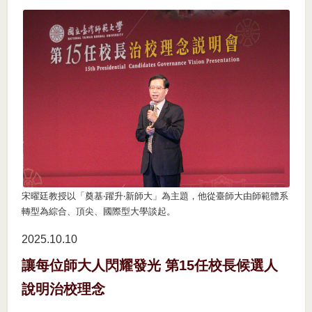
宋曜廷教授以「奠基‧躍升‧新師大」為主題，他從臺師大由師範體系
轉型為綜合、頂尖、國際型大學談起。
2025.10
10
讓每位師大人閃耀發光 第15任校長候選人
說明治校理念