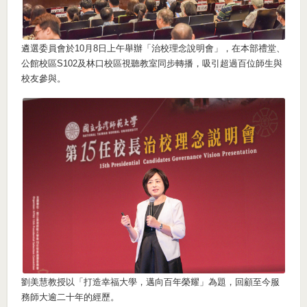
遴選委員會於10月8日上午舉辦「治校理念說明會」，在本部禮堂、
公館校區S102及林口校區視聽教室同步轉播，吸引超過百位師生與
校友參與。
劉美慧教授以「打造幸福大學，邁向百年榮耀」為題，回顧至今服
務師大逾二十年的經歷。