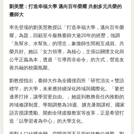
劉美慧：打造幸福大學 邁向百年榮耀 共創多元共榮的
臺師大
率先登場的劉美慧教授以「打造幸福大學，邁向百年榮
耀」為題，回顧至今服務臺師大逾20年的經歷，強調
「魚幫水、水幫魚」的理念，象徵師生間相互成就、共
榮共好。她以「女力領導」為核心，主張以關懷文化與
公平正義為本，透過「引導而非命令」的方式，營造友
善共融的校園氛圍。
劉教授指出，臺師大作為全國僅四所「研究頂尖＋雙語
標竿」的大學，未來應持續深化跨域與國際化。「要把
邊界打掉，讓學習更自由。」她提到教務長任內推動的
跨域修課制度、學期調整為16週、擴充暑期課程、國家
語言授課獎勵、開創全球虛擬教室等改革，正是希望打
造「以學習者為中心」的大學文化。
面對人口結構改變、空間資源不足與科技數位挑戰，劉