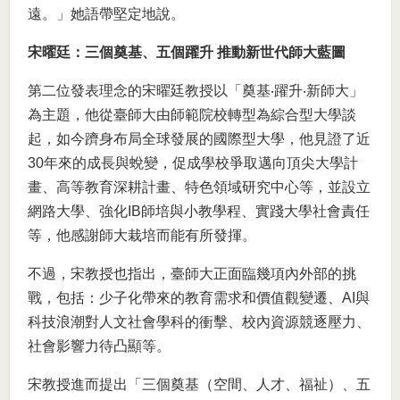
遠。」她語帶堅定地說。
宋曜廷：三個奠基、五個躍升 推動新世代師大藍圖
第二位發表理念的宋曜廷教授以「奠基‧躍升‧新師大」
為主題，他從臺師大由師範院校轉型為綜合型大學談
起，如今躋身布局全球發展的國際型大學，他見證了近
30年來的成長與蛻變，促成學校爭取邁向頂尖大學計
畫、高等教育深耕計畫、特色領域研究中心等，並設立
網路大學、強化IB師培與小教學程、實踐大學社會責任
等，他感謝師大栽培而能有所發揮。
不過，宋教授也指出，臺師大正面臨幾項內外部的挑
戰，包括：少子化帶來的教育需求和價值觀變遷、AI與
科技浪潮對人文社會學科的衝擊、校內資源競逐壓力、
社會影響力待凸顯等。
宋教授進而提出「三個奠基（空間、人才、福祉）、五