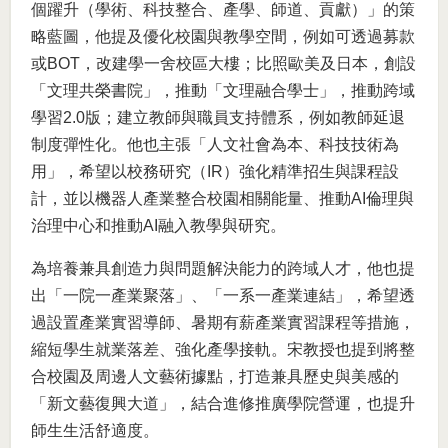
個躍升（學術、科技整合、產學、師道、貢獻）」的策
略藍圖，他提及優化校園與教學空間，例如可透過募款
或BOT，改建學一舍校區大樓；比照歐美及日本，創設
「文理共榮書院」，推動「文理融合學士」，推動跨域
學習2.0版；建立教師與職員支持體系，例如教師延退
制度彈性化。他也主張「人文社會為本、科技技術為
用」，希望以校務研究（IR）強化精準招生與課程設
計，並以機器人產業整合校園相關能量、推動AI倫理與
治理中心和推動AI融入教學與研究。
為培養兼具創造力與問題解決能力的跨域人才，他也提
出「一院一產業聚落」、「一系一產業連結」，希望透
過設置產業實習導師、暑期有薪產業實習課程等措施，
縮短學生就業落差、強化產學接軌。宋教授也提到將整
合校園及周邊人文藝術據點，打造兼具歷史與美感的
「新文藝復興大道」，結合進修推廣學院營運，也提升
師生生活舒適度。