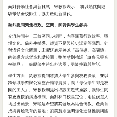
面對變動社會與新挑戰，宋教授表示， 將以熱忱與經
驗帶領全校師生，協力啟動新世代。
熱烈提問聚焦行政、空間、師資與學生參與
交流時間中，三校區同步提問，內容涵蓋行政效率、職
場文化、僑外生輔導、師資不足與校史認定等議題。針
對溝通文化問題，宋曜廷表示將以「高倡導、高關懷」
的領導方式營造和諧校園；劉美慧則強調「讓多元聲音
被聽見」，鼓勵師生跨出舒適圈，勇於挑戰與對話。
學生方面，劉教授提到將擴大學生參與校務決策，並以
跨領域學習辦公室整合輔導資源，讓「每位學生都是校
園的主人」。宋教授則提出增設主題式座談，讓師生間
有更直接的溝通機制。面對林口校區定位，兩位候選人
均提出願景：宋曜廷希望將其發展為結合僑教、產業育
成與實驗教育的基地；劉美慧則強調強化進修推廣與國