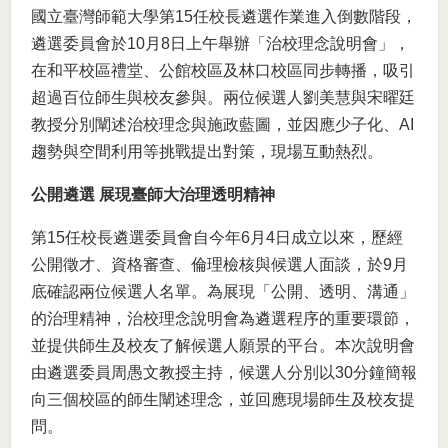
國立臺灣師範大學第15任校長遴選作業進入倒數階段，
遴選委員會於10月8日上午舉辦「治校理念說明會」，
在和平校區禮堂、公館校區及林口校區同步轉播，吸引
超過百位師生與校友參與。兩位候選人劉美慧與宋曜廷
教授分別闡述治校理念與施政藍圖，並因應少子化、AI
趨勢與空間利用等挑戰提出對策，現場互動熱烈。
公開遴選 展現臺師大治理透明精神
第15任校長遴選委員會自今年6月4日成立以來，歷經
公開徵才、資格審查、倫理檢核與候選人面談，於9月
底確認兩位候選人名單。為展現「公開、透明、溝通」
的治理精神，治校理念說明會為遴選程序的重要環節，
並提供師生及校友了解候選人願景的平台。本次說明會
由遴選委員周愚文教授主持，候選人分別以30分鐘簡報
向三個校區的師生闡述理念，並回應現場師生及校友提
問。