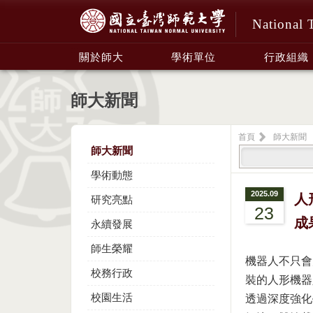
National 
:::
關於師大
學術單位
行政組織
師大新聞
首頁
師大新聞
師大新聞
學術動態
2025.09
人
研究亮點
23
成
永續發展
師生榮耀
機器人不只會
校務行政
裝的人形機器
校園生活
透過深度強化學習