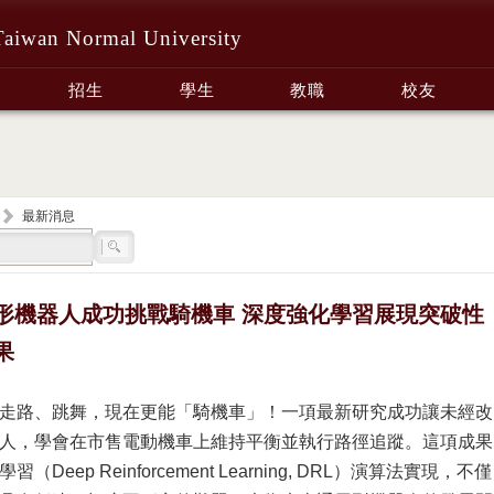
Taiwan Normal University
招生
學生
教職
校友
最新消息
形機器人成功挑戰騎機車 深度強化學習展現突破性
果
走路、跳舞，現在更能「騎機車」！一項最新研究成功讓未經改
人，學會在市售電動機車上維持平衡並執行路徑追蹤。這項成果
（Deep Reinforcement Learning, DRL）演算法實現，不僅