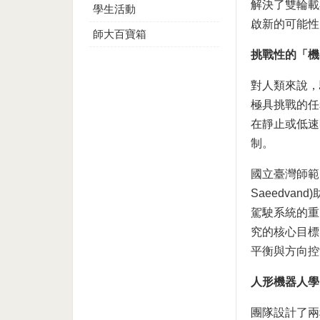
解決了雙輪載
學生活動
啟新的可能性
師大百寶箱
挑戰性的「機
對人類來說，
極具挑戰的任務。
在靜止或低速
制。
國立臺灣師範大學
Saeedv
駕駛系統的重
究的核心目標
平衡與方向控
人形機器人學
團隊設計了兩