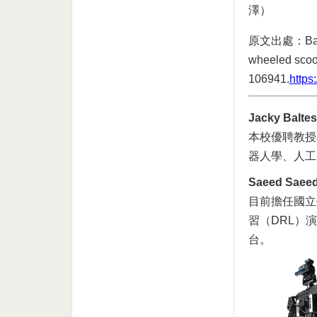
澤）
原文出處：Baltes, 
wheeled scoote
106941.
https
Jacky Bal
本校優聘教授J
器人學、人工智
Saeed Sa
目前擔任國立
習（DRL）
台。