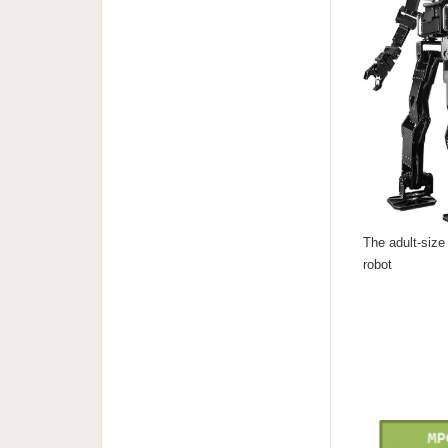
The adult-siz
robot