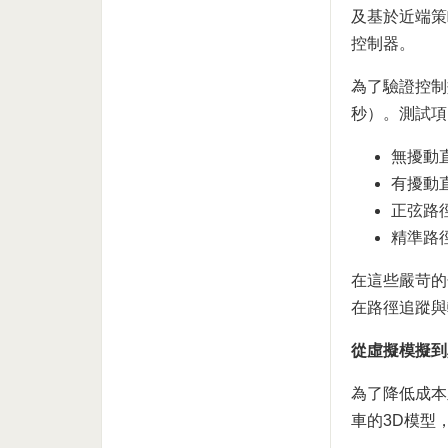
及基於近端策略最佳
控制器。
為了驗證控制
秒）。測試項
無擾動
有擾動
正弦路
精準路
在這些嚴苛的
在路徑追蹤與
從虛擬模擬到
為了降低成本並
車的3D模型