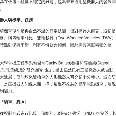
具在低速下極度不穩定的難題，也為未來通用型機器人的發展開
。
器人騎機車」任務
騎機車似乎是再自然不過的日常技能，但對機器人而言，這卻是
與四輪車相比，雙輪載具（Two-Wheeled Vehicles, TWV）
時難以保持平衡，稍有不慎就會傾倒，因此需要高度精確的控
電機工程學系包傑奇(Jacky Baltes)教授和薩義德(Saeed
and)助理教授組成的研究團隊指出，過去雖然已有工業機器人或自動
大進展，但能騎乘雙輪車的人形機器人研究卻十分稀少。這次研
，是讓機器人能像人類一樣，透過不改裝的標準電動機車，展現
制能力。
「騎車」靠 AI
種控制方式進行比較：傳統的比例-積分-微分（PID）控制器，