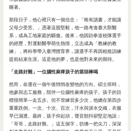
睡著。
那段日子，他心裡只有一個信念：「唯有讀書，才能讓
父母少受苦。」憑著這股堅毅，他一路考進臺大獸醫
系，成為工地家庭的驕傲。後來，他因跆拳道校隊選手
的經歷，對運動醫學萌生熱情，立志成為「教練的教
練」，將科學帶入臺灣體育界，讓選手不再因粗糙訓練
提前結束生涯。這是他的夢，也是他對未來的期待。
「走路好難」一位腦性麻痺孩子的當頭棒喝
然而，命運在一個午後悄悄改變他的方向。碩士班時，
他參與志工服務，陪伴一位腦性麻痺的孩子。孩子的目
標很簡單—走五步。但不管練習多少次，他總在第四步
重重跌倒。一次、十次、百次，汗水與淚水交織，衣服
早已濕透。最終，孩子仰起頭，聲音顫抖卻堅定地說：
「哥哥，走路好難。」這五個字，彷彿一把尖刀，深深