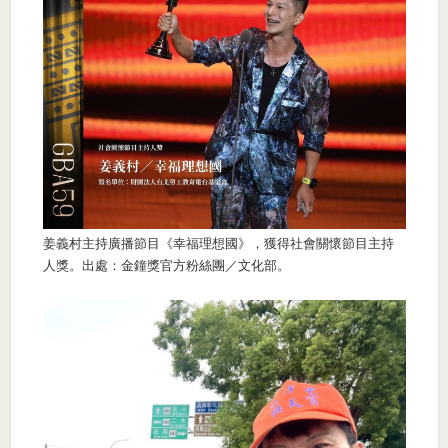
姜義村主持廣播節目《幸福理想國》，獲得社會關懷節目主持
人獎。出處：金鐘獎官方粉絲團／文化部。