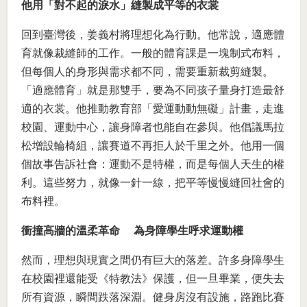
他用「對不起的淚水」縫製成平等的衣裳
回到臺灣後，姜義村將理想化為行動。他常說，適應體
育就像裁縫師的工作。一般的體育課是一塊制式布料，
但每個人的身形與需求都不同，需要重新裁剪縫製。
「適應體育」就是那雙手，要為不同孩子量身打造最舒
適的衣裳。他推動教育部「愛運動動無礙」計畫，走進
校園、運動中心，讓身障者也能自在參與。他倡議馬拉
松增設輪椅組，讓賽道不再拒人於千里之外。他用一個
個故事告訴社會：運動不是特權，而是每個人天生的權
利。這些努力，就像一針一線，把平等慢慢縫回社會的
布料裡。
衝撞高牆的溫柔革命 為身障學生呼求運動權
然而，理想與現實之間仍有巨大的落差。許多身障學生
在校園裡還能受《特教法》保護，但一旦畢業，便失去
所有資源，瞬間跌落深淵。健身房沒有設施，路跑比賽