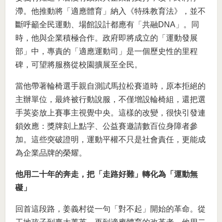
滯。他推動將「適應體育」納入《特殊教育法》，並不
斷呼籲全民運動、場館設計都應有「共融DNA」。同
時，他與企業積極合作。政府即將成立的「運動發展
部」中，專責的「適應運動司」是一個歷史性的里程
碑，可望將服務從校園擴展至全民。
當他帶著輪椅選手親自測試馬拉松賽道時，原本拒絕的
主辦單位，最終被行動說服，不僅增設輪椅組，還把選
手英姿放上賽事主視覺中央。這樣的改變，很快引發連
鎖效應：獎牌刻上點字、公益賽邀請數百位身障者參
加。這些突破證明，運動平權不只是社會責任，更能成
為企業品牌的榮耀。
他用二十年的奔走，把「走路好難」轉化為「運動無
礙」
回首這段路，姜義村從一句「對不起」開始的革命。從