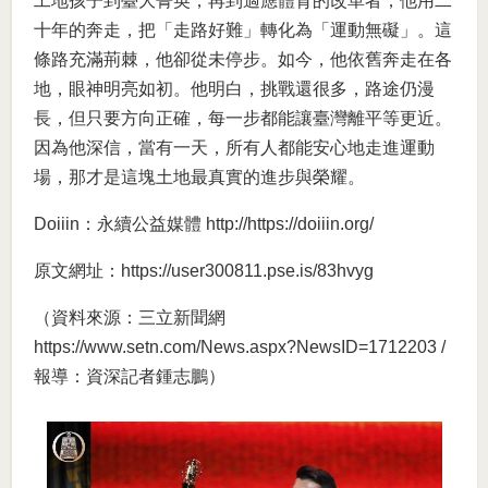
工地孩子到臺大菁英，再到適應體育的改革者，他用二
十年的奔走，把「走路好難」轉化為「運動無礙」。這
條路充滿荊棘，他卻從未停步。如今，他依舊奔走在各
地，眼神明亮如初。他明白，挑戰還很多，路途仍漫
長，但只要方向正確，每一步都能讓臺灣離平等更近。
因為他深信，當有一天，所有人都能安心地走進運動
場，那才是這塊土地最真實的進步與榮耀。
Doiiin：永續公益媒體
http://https://doiiin.org/
原文網址：
https://user300811.pse.is/83hvyg
（資料來源：三立新聞網
https://www.setn.com/News.aspx?NewsID=1712203
/
報導：資深記者鍾志鵬）