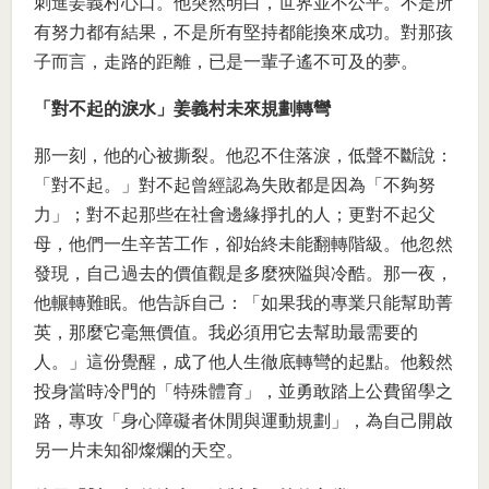
刺進姜義村心口。他突然明白，世界並不公平。不是所
有努力都有結果，不是所有堅持都能換來成功。對那孩
子而言，走路的距離，已是一輩子遙不可及的夢。
「對不起的淚水」姜義村未來規劃轉彎
那一刻，他的心被撕裂。他忍不住落淚，低聲不斷說：
「對不起。」對不起曾經認為失敗都是因為「不夠努
力」；對不起那些在社會邊緣掙扎的人；更對不起父
母，他們一生辛苦工作，卻始終未能翻轉階級。他忽然
發現，自己過去的價值觀是多麼狹隘與冷酷。那一夜，
他輾轉難眠。他告訴自己：「如果我的專業只能幫助菁
英，那麼它毫無價值。我必須用它去幫助最需要的
人。」這份覺醒，成了他人生徹底轉彎的起點。他毅然
投身當時冷門的「特殊體育」，並勇敢踏上公費留學之
路，專攻「身心障礙者休閒與運動規劃」，為自己開啟
另一片未知卻燦爛的天空。