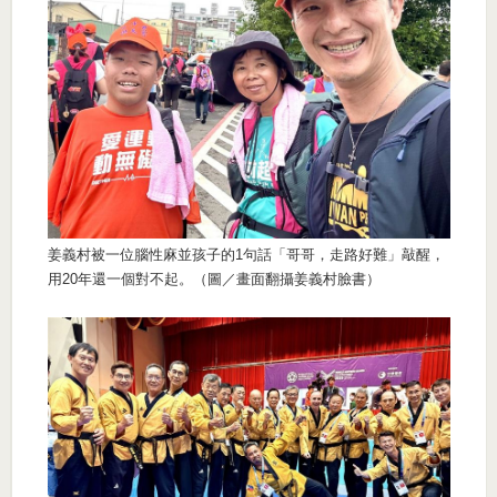
姜義村被一位腦性麻並孩子的1句話「哥哥，走路好難」敲醒，
用20年還一個對不起。（圖／畫面翻攝姜義村臉書）