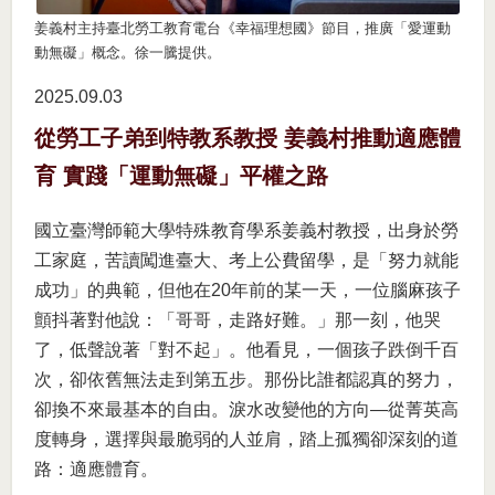
姜義村主持臺北勞工教育電台《幸福理想國》節目，推廣「愛運動
動無礙」概念。徐一騰提供。
2025.09
03
從勞工子弟到特教系教授 姜義村推動適應體
育 實踐「運動無礙」平權之路
國立臺灣師範大學特殊教育學系姜義村教授，出身於勞
工家庭，苦讀闖進臺大、考上公費留學，是「努力就能
成功」的典範，但他在20年前的某一天，一位腦麻孩子
顫抖著對他說：「哥哥，走路好難。」那一刻，他哭
了，低聲說著「對不起」。他看見，一個孩子跌倒千百
次，卻依舊無法走到第五步。那份比誰都認真的努力，
卻換不來最基本的自由。淚水改變他的方向—從菁英高
度轉身，選擇與最脆弱的人並肩，踏上孤獨卻深刻的道
路：適應體育。