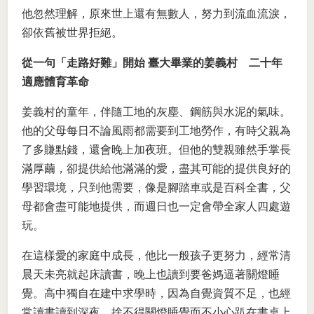
他忽然理解，原來世上還有無數人，努力到流血流淚，
卻依舊被世界拒絕。
從一句「走路好難」開始 臺大畢業的姜義村 二十年
適應體育革命
姜義村的童年，伴隨工地的灰塵、鋼筋與水泥的氣味。
他的父母每日不論風雨都需要到工地勞作，有時父親為
了多賺點錢，還會晚上加夜班。但他的雙親雖然手掌長
滿厚繭，卻提供給他滿滿的愛，盡其可能的提供良好的
學習環境，只到他需要，像是腳踏車或是百科全書，父
母都會盡可能地提供，而週日也一定會帶全家人四處遊
玩。
在這樣愛的家庭中成長，他比一般孩子更努力，經常清
晨天未亮就起床讀書，晚上也讀到要爸媽逼著關燈睡
覺。高中獨自在建中求學時，因為自覺資質不足，也經
常讀書讀到深夜，捨不得關燈睡覺而不小心趴在書桌上