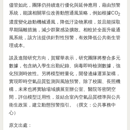
儘管如此，團隊仍持續進行優化與延伸應用，藉由預警
系統，能讓相關單位改善動態通風策略，例如根據CO
2
濃度變化啟動機械通風，降低汙染物累積，並且能採取
早期隔離措施，減少群聚感染擴散。相較於全面升級通
風系統，該方法提供針對性預警，有效降低公共衛生管
理成本。
談及進階研究方向，賀耀華表示，研究團隊將整合多元
數據，包含納入學生出勤紀錄、病毒即時檢測數據，強
化預測時效性。另將模型輕量化，開發邊緣運算架構，
實現即時空氣品質監測與風險預警。除了校園、長照機
構，未來也將實驗場域擴展至辦公室、醫院等密閉空
間，評估模型泛用性，並結合室內空氣品質標準與公共
衛生政策，建立動態預警指引。（撰文：公共事務中
心）
原文出處：