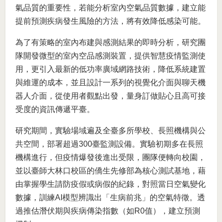
氣品質的重要性，若能分析室內空氣品質數據，建立能
提前預測疾病發生風險的方法，將有效降低感染可能。
為了有策略的室內布建與感測結果的即時分析，研究團
隊開發微型的室內空品感測裝置，提供智慧疫情監測使
用，更引入最新的低功率廣域網路技術，降低系統建置
與維運的成本，並且設計一系列的視覺化介面與聊天機
器人介面，從使用者觀點出發，量身訂做貼心且高可接
受度的資訊傳遞平臺。
研究期間，實驗場域遍及全臺多所學校、長照機構與公
共空間，部署超過300臺監測設備。實驗初期多在長照
機構進行，但疫情爆發後進出受限，團隊便轉向校園，
並以臺師大林口校區的僑生先修部為核心測試基地，藉
由掌握學生請防疫假或病假的紀錄，對照當日空氣變化
數據，訓練AI模型辨識出「生病前兆」的空氣特徵。透
過推估潛伏期與疾病傳染指數（如R0值），建立預測