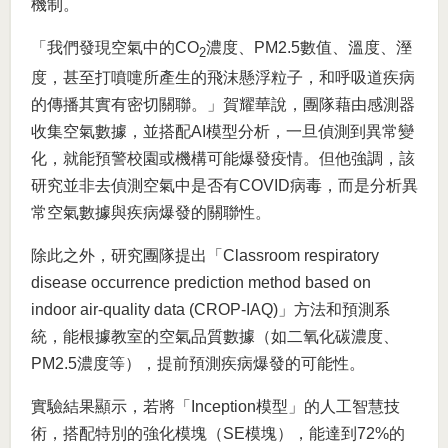
機制。
「我們發現空氣中的CO
濃度、PM2.5數值、溫度、溼
2
度，甚至打噴嚏所產生的飛沫懸浮粒子，和呼吸道疾病
的傳播其實有密切關聯。」賀耀華說，團隊藉由感測器
收集空氣數據，並搭配AI模型分析，一旦偵測到異常變
化，就能預警校園或機構可能爆發疫情。但他強調，該
研究並非去偵測空氣中是否有COVID病毒，而是分析異
常空氣數據與疾病爆發的關聯性。
除此之外，研究團隊提出「Classroom respiratory
disease occurrence prediction method based on
indoor air-quality data (CROP-IAQ)」方法和預測系
統，能根據教室的空氣品質數據（如二氧化碳濃度、
PM2.5濃度等），提前預測疾病爆發的可能性。
實驗結果顯示，若將「Inception模型」的人工智慧技
術，搭配特別的強化模塊（SE模塊），能達到72%的