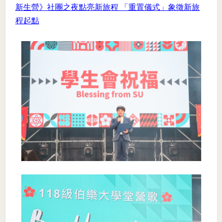
新生營》社團之夜點亮新旅程 「重置儀式」象徵新旅
程起點