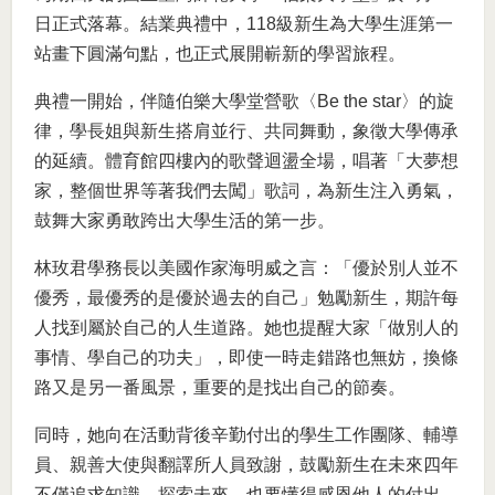
日正式落幕。結業典禮中，118級新生為大學生涯第一
站畫下圓滿句點，也正式展開嶄新的學習旅程。
典禮一開始，伴隨伯樂大學堂營歌〈Be the star〉的旋
律，學長姐與新生搭肩並行、共同舞動，象徵大學傳承
的延續。體育館四樓內的歌聲迴盪全場，唱著「大夢想
家，整個世界等著我們去闖」歌詞，為新生注入勇氣，
鼓舞大家勇敢跨出大學生活的第一步。
林玫君學務長以美國作家海明威之言：「優於別人並不
優秀，最優秀的是優於過去的自己」勉勵新生，期許每
人找到屬於自己的人生道路。她也提醒大家「做別人的
事情、學自己的功夫」，即使一時走錯路也無妨，換條
路又是另一番風景，重要的是找出自己的節奏。
同時，她向在活動背後辛勤付出的學生工作團隊、輔導
員、親善大使與翻譯所人員致謝，鼓勵新生在未來四年
不僅追求知識、探索未來，也要懂得感恩他人的付出。