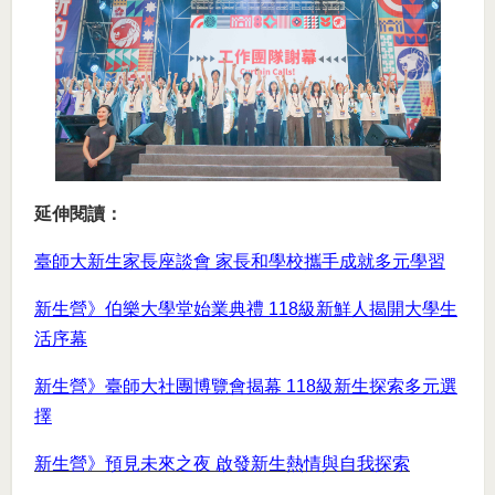
延伸閱讀：
臺師大新生家長座談會 家長和學校攜手成就多元學習
新生營》伯樂大學堂始業典禮 118級新鮮人揭開大學生
活序幕
新生營》臺師大社團博覽會揭幕 118級新生探索多元選
擇
新生營》預見未來之夜 啟發新生熱情與自我探索