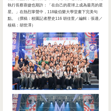
執行長蔡蓉婕也期許：「在自己的星球上成為最亮的星
星。」在熱烈掌聲中，118級伯樂大學堂畫下完美句
點。（撰稿：校園記者歷史116 胡佳萱／編輯：張適／
核稿：胡世澤）