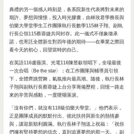
典禮的另一個感人時刻是，各系院新生代表將對未來的
期許、夢想與憧憬，投入時光膠囊，由林玫君學務長與
伯樂大學堂學生工作團隊執行長數學115林子翔、副執
行長公領115蔡蓉婕共同封存。此一儀式不僅象徵承
諾，也寄託全體新生對四年後的期待——在畢業之際回
看今天的初心，回望當時的自己。
在英語116盧薇淇、光電116陳昱叡領唱下，全場最後
一次合唱〈Be the star〉；在工作團隊與輔導員引領
下，全體齊跳營舞，氣氛推向最高潮。隨後，執行長林
子翔與副執行長蔡蓉婕上台分享籌備歷程，回憶一路走
來的辛苦與感動，一度哽咽落淚。
「沒有你們，就沒有118級伯樂大學堂。」他們表示，
正是團隊成員的默默付出、彼此扶持與新生的熱情參
與，讓迎新順利圓滿。執行長林子翔送上祝福：「祝你
們擁有堅持夢想的信念，直到追逐夢想的那一天。」副