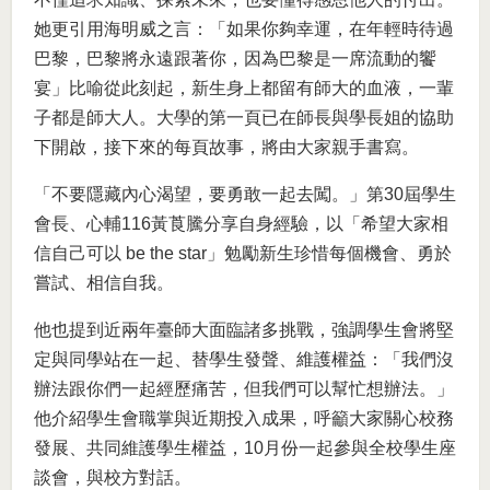
她更引用海明威之言：「如果你夠幸運，在年輕時待過
巴黎，巴黎將永遠跟著你，因為巴黎是一席流動的饗
宴」比喻從此刻起，新生身上都留有師大的血液，一輩
子都是師大人。大學的第一頁已在師長與學長姐的協助
下開啟，接下來的每頁故事，將由大家親手書寫。
「不要隱藏內心渴望，要勇敢一起去闖。」第30屆學生
會長、心輔116黃莨騰分享自身經驗，以「希望大家相
信自己可以 be the star」勉勵新生珍惜每個機會、勇於
嘗試、相信自我。
他也提到近兩年臺師大面臨諸多挑戰，強調學生會將堅
定與同學站在一起、替學生發聲、維護權益：「我們沒
辦法跟你們一起經歷痛苦，但我們可以幫忙想辦法。」
他介紹學生會職掌與近期投入成果，呼籲大家關心校務
發展、共同維護學生權益，10月份一起參與全校學生座
談會，與校方對話。