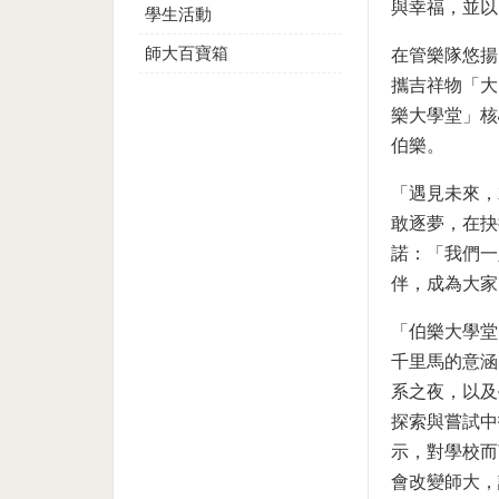
與幸福，並以
學生活動
師大百寶箱
在管樂隊悠揚
攜吉祥物「大師
樂大學堂」核
伯樂。
「遇見未來，
敢逐夢，在抉
諾：「我們一定
伴，成為大家
「伯樂大學堂
千里馬的意涵
系之夜，以及
探索與嘗試中
示，對學校而
會改變師大，