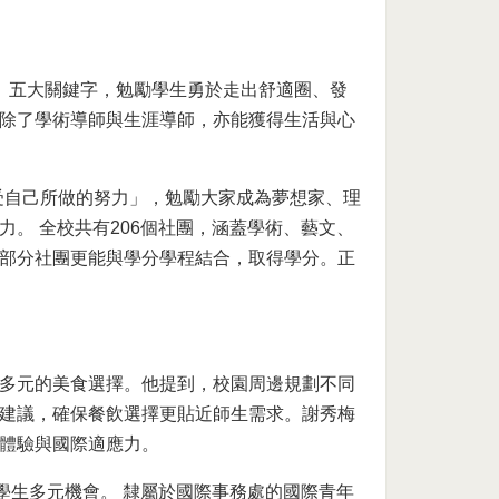
l、Empathy」五大關鍵字，勉勵學生勇於走出舒適圈、發
除了學術導師與生涯導師，亦能獲得生活與心
受自己所做的努力」，勉勵大家成為夢想家、理
。 全校共有206個社團，涵蓋學術、藝文、
部分社團更能與學分學程結合，取得學分。正
多元的美食選擇。他提到，校園周邊規劃不同
建議，確保餐飲選擇更貼近師生需求。謝秀梅
體驗與國際適應力。
學生多元機會。 隸屬於國際事務處的國際青年