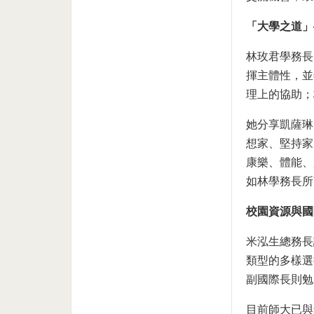
「大學之道」
林玫君學務長以「
揮主體性，並
理上的協助；
她分享凱薩琳
想家、堅持家
康樂、體能、
如林學務長所
校園資源與國
米泓生總務長
類型的多樣選
副國際長則勉
目前師大已與