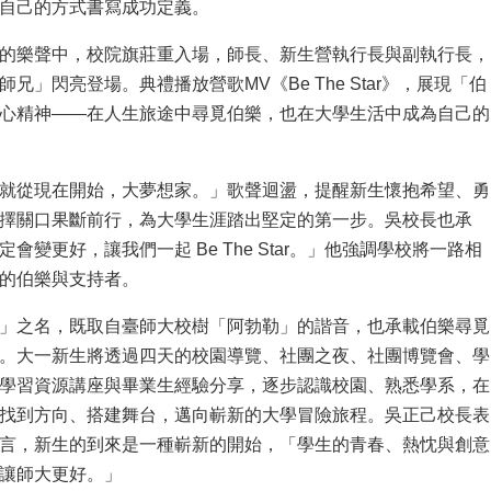
自己的方式書寫成功定義。
的樂聲中，校院旗莊重入場，師長、新生營執行長與副執行長，
兄」閃亮登場。典禮播放營歌MV《Be The Star》，展現「伯
心精神——在人生旅途中尋覓伯樂，也在大學生活中成為自己的
就從現在開始，大夢想家。」歌聲迴盪，提醒新生懷抱希望、勇
擇關口果斷前行，為大學生涯踏出堅定的第一步。吳校長也承
會變更好，讓我們一起 Be The Star。」他強調學校將一路相
的伯樂與支持者。
」之名，既取自臺師大校樹「阿勃勒」的諧音，也承載伯樂尋覓
。大一新生將透過四天的校園導覽、社團之夜、社團博覽會、學
學習資源講座與畢業生經驗分享，逐步認識校園、熟悉學系，在
找到方向、搭建舞台，邁向嶄新的大學冒險旅程。吳正己校長表
言，新生的到來是一種嶄新的開始，「學生的青春、熱忱與創意
讓師大更好。」