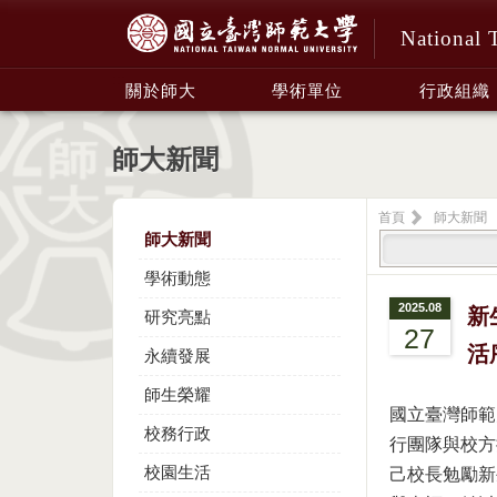
National 
:::
關於師大
學術單位
行政組織
師大新聞
首頁
師大新聞
師大新聞
學術動態
2025.08
新
研究亮點
27
活
永續發展
師生榮耀
國立臺灣師範
校務行政
行團隊與校方
校園生活
己校長勉勵新