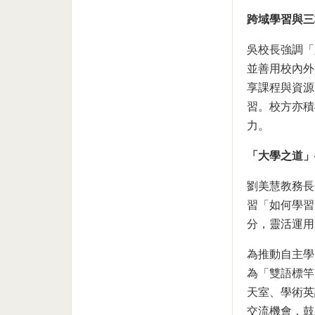
跨域學習與三
吳校長強調「
並善用校內外
享課程與資源
習。校方亦積
力。
「大學之道」
劉美慧教務長
習「如何學習
分，靈活運用
為推動自主學
為「雙語標竿
天室、學術英
交流機會，鼓