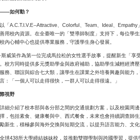
——如何動？
A.C.T.I.V.E--Attractive、Colorful、Team、Idea
善用校內資源。在全臺唯一的「雙導師制度」支持下，每位學生
校內心輔中心也提供專業服務，守護學生身心發展。
·斯威策作為第一位完成馬拉松的女性選手故事，提醒新生「享
。校方同時提供多元獎助學金與政府補助，協助學生減輕經濟壓力
服務、聯誼與綜合七大類，讓學生在課業之外培養興趣與能力，
言：「一個人可以走得很快，一群人可以走得很遠。」
際視野
詳細介紹了校本部與各分部之間的交通規劃方案，以及校園周邊
擇，包括素食、健康餐與中、西式餐食，未來也會持續調查師生
勵新生，積極參與海外交換與短期交流，以提升語言能力、文化
全球438所大學締結姊妹校，並推動雙聯學制與跨國學習，提供