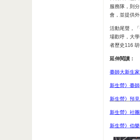
服務隊，則分
會，並提供外
活動尾聲，「
場歡呼，大學
者歷史116
延伸閱讀：
臺師大新生家
新生營》臺師
新生營》預見
新生營》社團
新生營》伯樂