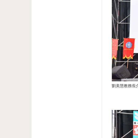
劉美慧教務長