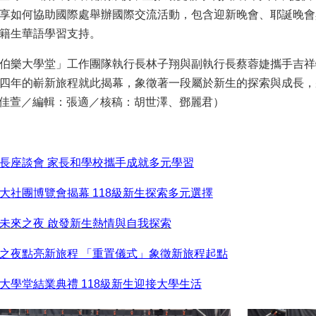
享如何協助國際處舉辦國際交流活動，包含迎新晚會、耶誕晚會
籍生華語學習支持。
伯樂大學堂」工作團隊執行長林子翔與副執行長蔡蓉婕攜手吉祥
四年的嶄新旅程就此揭幕，象徵著一段屬於新生的探索與成長，
 胡佳萱／編輯：張適／核稿：胡世澤、鄧麗君）
長座談會 家長和學校攜手成就多元學習
大社團博覽會揭幕 118級新生探索多元選擇
未來之夜 啟發新生熱情與自我探索
之夜點亮新旅程 「重置儀式」象徵新旅程起點
大學堂結業典禮 118級新生迎接大學生活