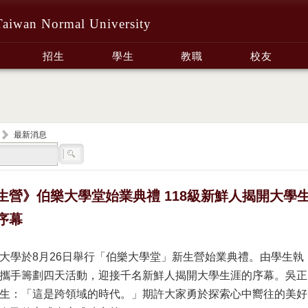
Taiwan Normal University
招生
學生
教職
校友
最新消息
生營》伯樂大學堂始業典禮 118級新鮮人揭開大學
序幕
大學於8月26日舉行「伯樂大學堂」新生營始業典禮。由學生執
攜手籌劃四天活動，迎接千名新鮮人揭開大學生涯的序幕。吳正
生：「這是跨領域的時代。」期許大家勇於探索心中嚮往的美好