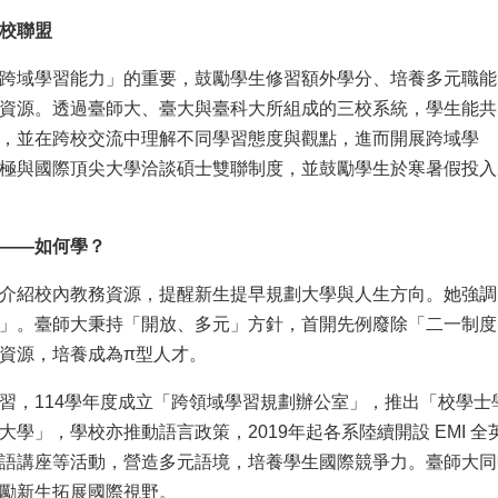
校聯盟
跨域學習能力」的重要，鼓勵學生修習額外學分、培養多元職能
資源。透過臺師大、臺大與臺科大所組成的三校系統，學生能共
，並在跨校交流中理解不同學習態度與觀點，進而開展跨域學
極與國際頂尖大學洽談碩士雙聯制度，並鼓勵學生於寒暑假投入
——如何學？
介紹校內教務資源，提醒新生提早規劃大學與人生方向。她強調
」。臺師大秉持「開放、多元」方針，首開先例廢除「二一制度
資源，培養成為π型人才。
習，114學年度成立「跨領域學習規劃辦公室」，推出「校學
大學」，學校亦推動語言政策，2019年起各系陸續開設 EMI
語講座等活動，營造多元語境，培養學生國際競爭力。臺師大同
勵新生拓展國際視野。