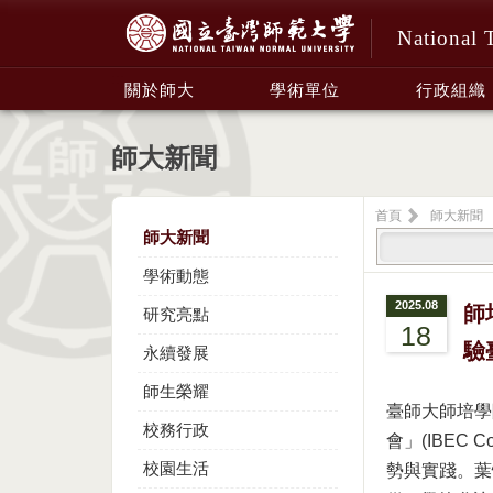
National 
:::
關於師大
學術單位
行政組織
師大新聞
首頁
師大新聞
師大新聞
學術動態
2025.08
師
研究亮點
18
驗
永續發展
師生榮耀
臺師大師培學
校務行政
會」(IBEC
校園生活
勢與實踐。葉