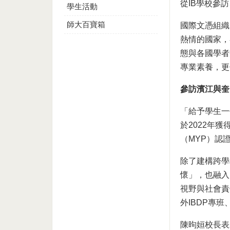
從IB學校參
學生活動
師大百寶箱
國際文憑組織（
熱情的國家，
態與各國學者
專業素養，更
參訪濱江與奎
「給予學生一
於2022年
（MYP）認
除了建構跨學
懷」，也融入
視野與社會責
外IBDP專
陳昫姮校長表