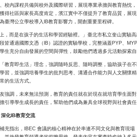
、校內課程共備與校外及國際研習，展現專業承擔與教育熱忱，
獲得社區與家長高度肯定，濱江實中不僅提升了教育品質，展現
為臺灣公立學校導入IB教育影響力，開創重要里程碑。
紙上，而是在孩子的生活和學習經驗裡。」臺北市私立奎山實驗高
段皆通過國際文憑（IB）認證的實驗學校，完整涵蓋PYP、MY
學生充分自由發展的空間與彈性，鼓勵他們透過多元活動探索自
「教育即生活」理念，強調隨時反思、隨時調整，協助孩子在不
學習，並強調培養學生的批判思考、溝通合作能力與人文關懷精
常的生活方式。
友強調，未來無法預測，教育的責任就在於現在就培育學生面對
擔引導學生成長的責任，幫助他們成為兼具全球視野與社會責任
 深化IB教育交流
ooser 補充指出，IBEC 會議的核心精神在於串連不同文化與教
，並啟發教育領導者的前瞻思維，發表內容在審查時也納入多元議