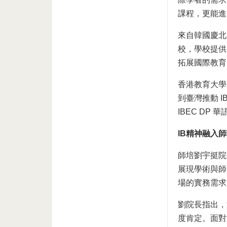
課程，更能進
來自韓國慶北大學
校，學校提供 
拓展國際教育
香港教育大學
到臺灣推動 
IBEC DP
IB精神融入
師培劉宇挺院
展現學術與師
場的實務需求
劉院長指出，
度肯定。面對