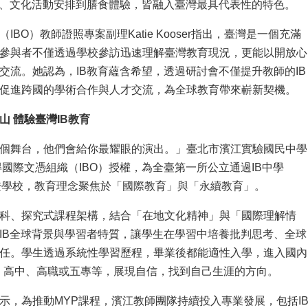
訪、文化活動安排到膳食體驗，皆融入臺灣最具代表性的特色。
IBO）教師證照專案副理Katie Kooser指出，臺灣是一個充滿
參與者不僅透過學校參訪迅速理解臺灣教育現況，更能以開放心
交流。她認為，IB教育蘊含希望，透過研討會不僅提升教師的IB
促進跨國的學術合作與人才交流，為全球教育帶來嶄新契機。
山 體驗臺灣IB教育
個舞台，他們會給你最耀眼的演出。」臺北市濱江實驗國民中學
獲得國際文憑組織（IBO）授權，為全臺第一所公立通過IB中學
證學校，教育理念聚焦於「國際教育」與「永續教育」。
科、探究式課程架構，結合「在地文化精神」與「國際理解情
IB全球背景與學習者特質，讓學生在學習中培養批判思考、全球
任。學生透過系統性學習歷程，畢業後都能適性入學，進入國內
班、高中、高職或五專等，展現自信，找到自己生涯的方向。
示，為推動MYP課程，濱江教師團隊持續投入專業發展，包括I