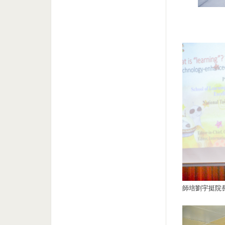
師培劉宇挺院