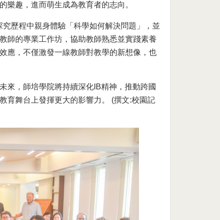
的樂趣，進而萌生成為教育者的志向。
探究歷程中親身體驗「科學如何解決問題」，並
教師的專業工作坊，協助教師熟悉並實踐素養
效應，不僅激發一線教師對教學的新想像，也
未來，師培學院將持續深化IB精神，推動跨國
育舞台上發揮更大的影響力。 (撰文:校園記