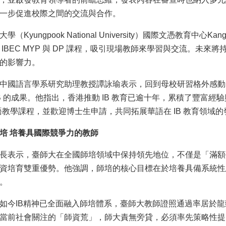
一步促進校際之間的交流與合作。
（Kyungpook National University）國際文憑教育中心Ka
IBEC MYP 與 DP 課程，吸引現場教師來學習與交流。未來
的影響力。
中國語言學系研究助理教授譚詠瑜表示，回到母校研習格外感動
IB 的成果。他指出，香港推動 IB 教育已逾十年，累積了豐富
 華語教學課程，並歡迎博士生申請，共同拓展華語在 IB 教育領域
師培 培養具國際競爭力的教師
長表示，臺師大在全國師培領域中保持領先地位，不僅是「滿額
資培育雙重優勢。他強調，師培的核心目標在於培養具備系統性
。
如今IB精神已全面融入師培體系，臺師大教師證照通過率居於
當前社會關注的「師資荒」，師大責無旁貸，必須率先策略性提