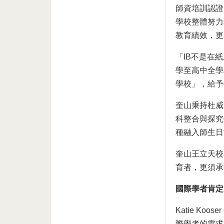
師資培訓認證
學校整體努力
教育績效，更
「IB不是在
學至高中全學
學校」，給予
奎山秉持杜威
科整合與探究
種融入師生日
奎山王立天校
育者，更須承
國際學者肯定
Katie K
際學者的需求