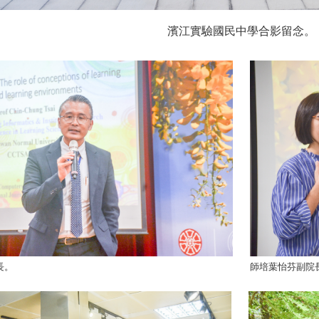
濱江實驗國民中學合影留念。
長。
師培葉怡芬副院