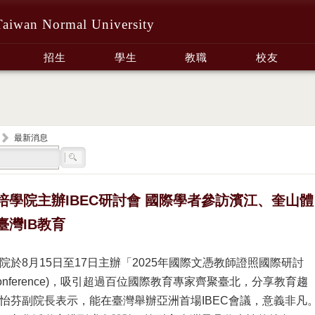
Taiwan Normal University
招生
學生
教職
校友
最新消息
培學院主辦IBEC研討會 國際學者參訪濱江、奎山體
臺灣IB教育
院於8月15日至17日主辦「2025年國際文憑教師證照國際研討
 Conference)，吸引超過百位國際教育專家齊聚臺北，分享教育趨
怡芬副院長表示，能在臺灣舉辦亞洲首場IBEC會議，意義非凡