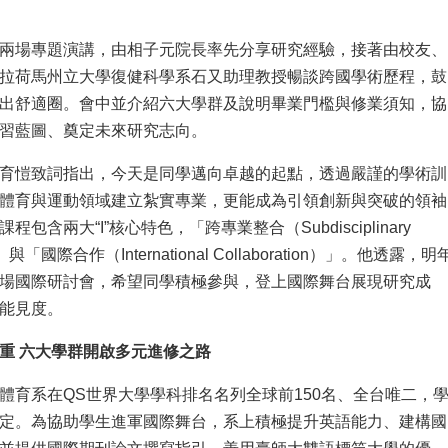
兩場專題演講，由相子元院長率先分享研究經驗，接著由校友、
拉荷馬州立大學復健科學系石又助理教授暢談跨國學術歷程，鼓
出舒適圈。會中並介紹六大學群及說明畢業門檻與修業須知，協
習藍圖、奠定未來研究志向。
育愷致詞指出，今天是同學邁向卓越的起點，透過嚴謹的學術訓
體育與運動領域建立紮實專業，更能成為引領創新與突破的領袖
包含兩大“I”核心特色，「跨專業整合（Subdisciplinary
on）」與「國際合作（International Collaboration）」。他透露，明
場國際研討會，希望同學積極參與，登上國際舞台展現研究成
能見度。
重 六大學群開啟多元進修之路
體育系在QS世界大學學科排名名列全球前150名、全台唯二，
定。為協助學生進軍國際舞台，系上積極提升英語能力、建構國