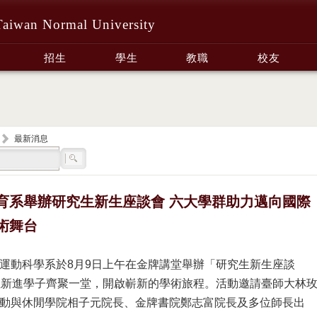
Taiwan Normal University
招生
學生
教職
校友
最新消息
育系舉辦研究生新生座談會 六大學群助力邁向國際
術舞台
運動科學系於8月9日上午在金牌講堂舉辦「研究生新生座談
位新進學子齊聚一堂，開啟嶄新的學術旅程。活動邀請臺師大林
動與休閒學院相子元院長、金牌書院鄭志富院長及多位師長出