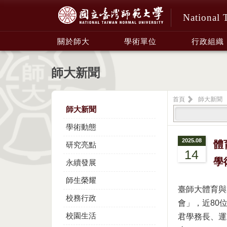
National 
:::
關於師大
學術單位
行政組織
師大新聞
首頁
師大新聞
師大新聞
學術動態
2025.08
體
研究亮點
14
學
永續發展
師生榮耀
臺師大體育與
校務行政
會」，近80
校園生活
君學務長、運