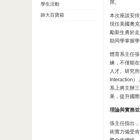
席。
學生活動
師大百寶箱
本次座談安排
現任美國奧克
勵新生勇於走
助同學掌握學
體育系主任張
練，不僅能在
人才。研究所課程
Interacti
系上將主辦三
果，提升國際
理論與實務並
張主任指出，
術實力備受肯