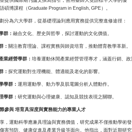
並提供國際期刊論文撰寫指引，善用臺師大雙語標竿大學的優
課程（Graduate Program in English, GPE）。
劃分為六大學群，從基礎理論到應用實務提供完整進修途徑：
哲學群：
融合文化、歷史與哲學，探討運動的文化價值。
學群：
關注教育理論、課程實務與師資培育，推動體育教學革新。
閒產業經營學群：
培養運動休閒產業經營管理專才，涵蓋行銷、政
學群：
探究運動對生理機能、體適能及老化的影響。
力學學群：
運用運動學、動力學及肌電圖分析人體動作。
心理學群：
研究運動與心理健康、認知及競技表現之關聯。
際參與 培育具深度與實務能力的專業人才
享，運動科學應兼具理論與實務價值，研究成果不僅推動學術發
傷害預防、健康促進及產業升級等面向。他指出，面對近期研究