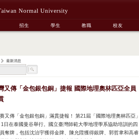
Taiwan Normal University
招生
學生
教職
校友
最新消息
灣又傳「金包銀包銅」捷報 國際地理奧林匹亞全員
貫
賽又傳「金包銀包銅」滿貫捷報！ 第21屆「國際地理奧林匹亞
8月1日在泰國曼谷舉行。國立臺灣師範大學地理學系協助培訓的四
員奪牌，包括沈治宇獲得金牌、陳允陞獲得銀牌、郭哲聿和高睿