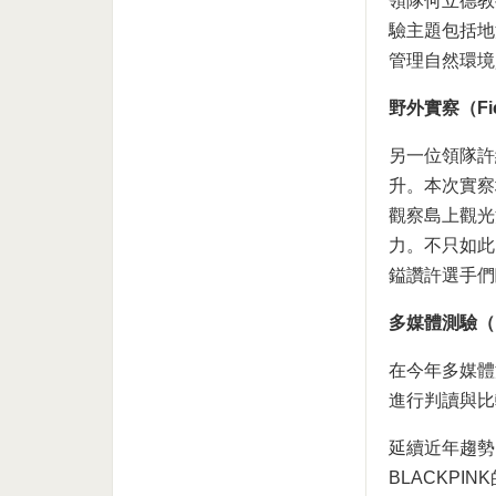
領隊何立德教授
驗主題包括地
管理自然環境
野外實察（Fie
另一位領隊許純
升。本次實察
觀察島上觀光
力。不只如此
鎰讚許選手們
多媒體測驗（Mu
在今年多媒體
進行判讀與比
延續近年趨勢
BLACKP