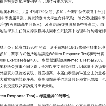
得牌數與新加坡並列第五，總積分排名第六。
理奧林匹亞」共計47國179位選手參加，台灣四位代表選手分別
國中學應屆畢業，將就讀臺灣大學生命科學系)、陳允陞(建國中學
治宇(復興實驗高中升高三)、及高睿謙(復興實驗高中升高二)。由
地理學系主任何立德教授與桃園市立武陵高中地理科許純鎰老師
林匹亞」競賽自1996年開始，選手資格限16-19歲學生經由各地
，賽事方式包括地理議題(Written Response Test)和野外實
ork Exercise)各佔40%、多媒體測驗(Multi-media Test)佔20%。
奧林匹亞賽事不同之處，全程以英文應試作答，因此選手必須兼
外語實力及論述表現，難度極高。本屆由泰國詩琳通公主於曼谷
大禮堂揭開競賽序幕。賽事期間選手們還參與各種文化體驗，包
文化交流以及參訪曼谷重要景點。
ten Response Test) – 考題極具00時事性