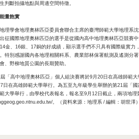
生判斷拍攝地點與周邊空間特徵。
能量飽實
地理學會地理奧林匹亞委員會聯合主席的臺灣師範大學地理系沈
出征國際地理奧林匹亞的選手是從國內高中地理奧林匹亞競賽中選
14金、16銀、17銅的好成績，顯示選手們不只具有國際級實
。特別感謝國內各地理相關科系、農業部林保署航測及遙測分署
會、野柳地質公園的長期贊助。
4屆「高中地理奧林匹亞」個人組決賽將於9月20日在高雄師範
27日在高雄師範大學舉行。為五至九年級學生舉辦的第21屆「國
範大學舉行，由學校代表報名，報名至9月12日截止，兩項地
motinggeog.geo.ntnu.edu.tw/。（資料來源：地理系 / 編輯：胡世澤