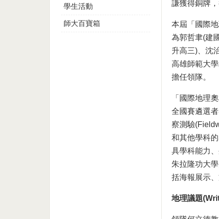
謙獲得銅牌，
學生活動
師大百寶箱
本屆「國際地
為郭哲聿(建
升高三)、沈
高雄師範大學
擔任領隊。
「國際地理奧
全國賽遴選者參加
察測驗(Fieldw
和其他學科的
具學科能力、
朱拉隆功大學
括海報展示、
地理議題(Writ