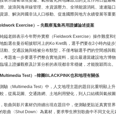
表示隨著環境變遷、氣候暖化與地緣政治的交互作用日益嚴峻，今年的地理議
滑、波浪與海岸線管理、水資源壓力、全球能源消耗、達連隘口
資源、解決跨國非法人口移動、促進國際與地方永續發展等重要
ldwork Exercise）– 先觀察蒐集再用證據論述提案
鎰老師表示今年野外實察（Fieldwork Exercise）操作
地點選在曼谷昭披耶河上的Ko Kret島，選手們要在2小時內徒
活動、交通設施與植被分布類型，不僅考驗選手們的空間感與觀
，考題進一步要選手們整合實地資料，提出最適當建設地方博物
臨場上證據觀察及計算分析的表現都非常穩健，才能脫穎而出。
ltimedia Test）–韓團BLACKPINK也和地理有關係
測驗（Multimedia Test）中，人文地理主題的題目比重明
較，從風花圖、交通路網、土地利用變化，到人口結構與氣候圖
，歌曲與影片素材仍持續出現在題目中，使測驗更貼近真實世界
INK的歌曲〈Shut Down〉為素材，要求學生辨別歌曲中不同