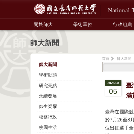
National 
:::
關於師大
學術單位
行政組織
師大新聞
首頁
師大新聞
師大新聞
學術動態
2025.08
臺
研究亮點
05
滿
永續發展
師生榮耀
臺灣在國際競
校務行政
於7月26至
校園生活
位出征選手全