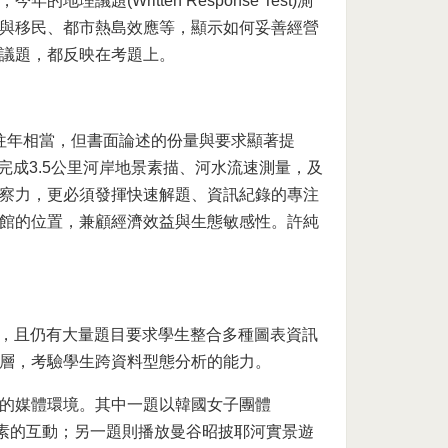
題(Written Response Test)測
與移民、都市熱島效應等，顯示如何妥善經營
議題，都反映在考題上。
難度和往年相當，但書面論述的份量與要求顯著提
步完成3.5公里河岸地景素描、河水流速測量，及
察力，更必須發揮快速解題、資訊紀錄的專注
館的位置，兼顧經濟效益與生態敏感性。許純
顯上升，且仍有大量題目要求學生整合多種圖表資訊
層，考驗學生跨資料型態分析的能力。
的媒體環境。其中一題以韓國女子團體
文化元素的互動；另一題則播放曼谷昭披耶河實景遊