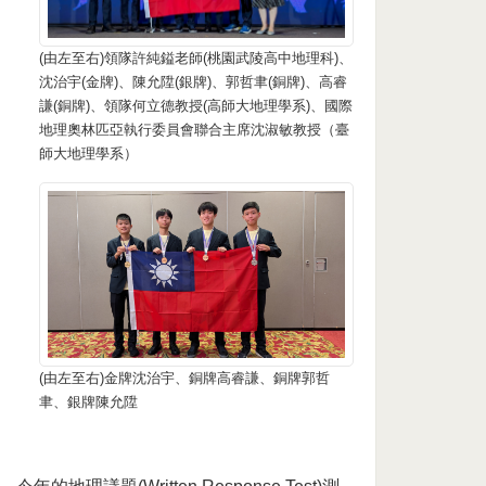
(由左至右)領隊許純鎰老師(桃園武陵高中地理科)、
沈治宇(金牌)、陳允陞(銀牌)、郭哲聿(銅牌)、高睿
謙(銅牌)、領隊何立德教授(高師大地理學系)、國際
地理奧林匹亞執行委員會聯合主席沈淑敏教授（臺
師大地理學系）
(由左至右)金牌沈治宇、銅牌高睿謙、銅牌郭哲
聿、銀牌陳允陞