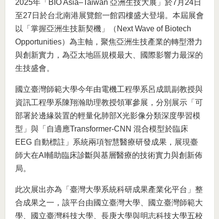
2025年「BIO Asia–Taiwan 亞洲生技大展」於7月24日
至27日於台北南港展覽館一館四樓盛大登場。本屆展會
以「掌握亞洲生技新契機」（Next Wave of Biotech
Opportunities）為主軸，聚焦亞洲生技產業的轉型潛力
與創新實力，為亞太地區規模最大、國際影響力最深的
生技盛會。
國立臺灣師範大學今年由電機工程學系呂成凱副教授與
資訊工程學系陳翔瀚助理教授領軍參展，分別展示「可
部署於邊緣裝置的輕量化肺部X光影像分類深度學習模
型」與「自適應Transformer-CNN 混合模型於臨床
EEG 自動標註」系統兩項智慧醫療研發成果，展現臺
師大在AI輔助臨床診斷與基層醫療的技術實力與創新佈
局。
此次展出亦為「臺灣大學系統科研成果產業化平台」整
合成果之一，該平台由國立臺灣大學、國立臺灣師範大
學、國立臺灣科技大學、長庚大學與明志科技大學五校