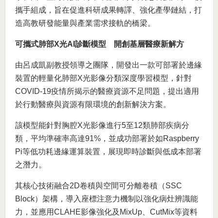
攜手組成，旨在促進科研成果轉譯、強化產學鏈結，打
造高教研發能量與產業需求接軌的橋梁。
可攜式肺部X光AI診斷模型 開創基層醫療新解方
由呂成凱副教授領導之團隊，開發出一款可部署於邊緣
裝置的輕量化肺部X光影像分類深度學習模型，針對
COVID-19疫情所揭示的醫療資源不足問題，提出適用
於行動醫療與資源有限環境的創新解決方案。
該模型能針對胸腔X光影像進行5至12類肺部疾病分
類，平均準確率高達91%，並成功部署於如Raspberry
Pi等低功耗邊緣運算裝置，展現即時診斷與低成本部署
之潛力。
其核心技術融合2D卷積與空間可分離卷積（SSC
Block）架構，導入座標注意力機制以強化病灶辨識能
力，並應用CLAHE影像強化及MixUp、CutMix等資料