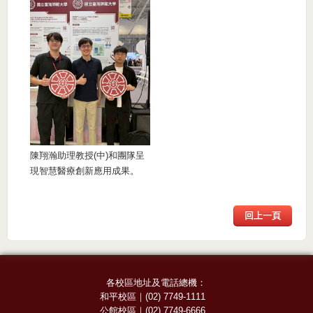
陳翔瀚助理教授(中)和團隊呈
現智慧醫療創新應用成果。
回上一頁
各校區地址及電話總機：
和平校區
｜
(02) 7749-1111
公館校區
｜
(02) 7749-6666