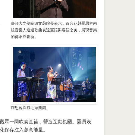
秋
臺師大文學院須文蔚院長表示，百合花與羅思容兩
組音樂人透過歌曲表達臺語與客語之美，展現音樂
的傳承與創新。
羅思容與孤毛頭樂團。
觀眾一同吹奏直笛，營造互動氛圍。團員表
化保存注入創意能量。