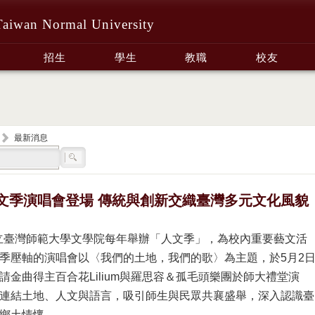
Taiwan Normal University
招生
學生
教職
校友
最新消息
文季演唱會登場 傳統與創新交織臺灣多元文化風貌
立臺灣師範大學文學院每年舉辦「人文季」，為校內重要藝文活
季壓軸的演唱會以〈我們的土地，我們的歌〉為主題，於5月2
請金曲得主百合花Lilium與羅思容＆孤毛頭樂團於師大禮堂演
連結土地、人文與語言，吸引師生與民眾共襄盛舉，深入認識臺
鄉土情懷。