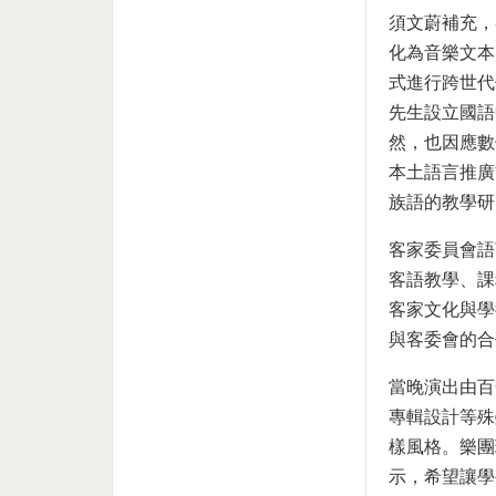
須文蔚補充，
化為音樂文本
式進行跨世代
先生設立國語
然，也因應數
本土語言推廣
族語的教學研
客家委員會語
客語教學、課
客家文化與學
與客委會的合
當晚演出由百
專輯設計等殊
樣風格。樂團
示，希望讓學