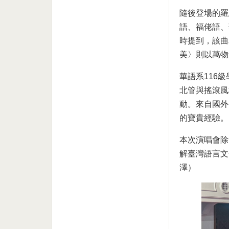
隨後登場的羅
語、福佬語、
時提到，該曲
美〉則以萬物
華語系116
北管與搖滾風
動。來自國外
的寶貴經驗。
本次演唱會除
解臺灣語言文
澤）