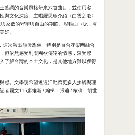
士藍調的音樂風格帶來六首曲目，並使用客
性與文化深度。主唱羅思容介紹〈白雲之歌〉
想與家鄉的守望與自由的期盼。壓軸曲〈嗯，真
美好。
統，這次演出顛覆想像，特別是百合花樂團融合
，但依然感受到樂團欲傳達的情感，深受感
入了解台灣的本土文化，是其他地方難以獲得
與感。文學院希望透過活動讓更多人接觸與理
文116廖維新 / 編輯：張適 / 核稿：胡世