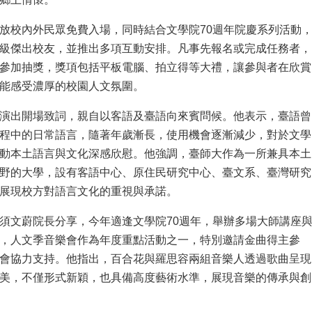
放校內外民眾免費入場，同時結合文學院70週年院慶系列活動
級傑出校友，並推出多項互動安排。凡事先報名或完成任務者，
參加抽獎，獎項包括平板電腦、拍立得等大禮，讓參與者在欣賞
能感受濃厚的校園人文氛圍。
演出開場致詞，親自以客語及臺語向來賓問候。他表示，臺語曾
程中的日常語言，隨著年歲漸長，使用機會逐漸減少，對於文學
動本土語言與文化深感欣慰。他強調，臺師大作為一所兼具本土
野的大學，設有客語中心、原住民研究中心、臺文系、臺灣研究
展現校方對語言文化的重視與承諾。
須文蔚院長分享，今年適逢文學院70週年，舉辦多場大師講座
，人文季音樂會作為年度重點活動之一，特別邀請金曲得主參
會協力支持。他指出，百合花與羅思容兩組音樂人透過歌曲呈現
美，不僅形式新穎，也具備高度藝術水準，展現音樂的傳承與創