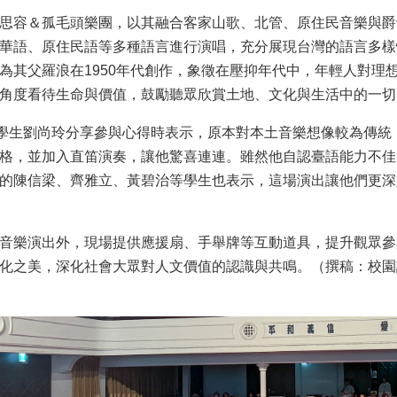
思容＆孤毛頭樂團，以其融合客家山歌、北管、原住民音樂與爵
華語、原住民語等多種語言進行演唱，充分展現台灣的語言多樣
為其父羅浪在1950年代創作，象徵在壓抑年代中，年輕人對理
角度看待生命與價值，鼓勵聽眾欣賞土地、文化與生活中的一切
級學生劉尚玲分享參與心得時表示，原本對本土音樂想像較為傳
格，並加入直笛演奏，讓他驚喜連連。雖然他自認臺語能力不佳
的陳信梁、齊雅立、黃碧治等學生也表示，這場演出讓他們更深
音樂演出外，現場提供應援扇、手舉牌等互動道具，提升觀眾參
化之美，深化社會大眾對人文價值的認識與共鳴。（撰稿：校園記者國