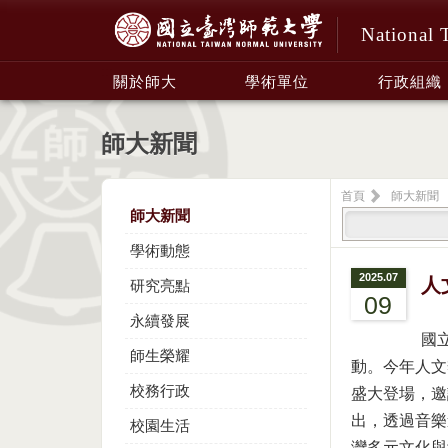
National 
:::
關於師大
學術單位
行政組織
師大新聞
首頁
師大新聞
師大新聞
學術動態
2025.07
人
研究亮點
09
永續發展
國
師生榮耀
動。今年人文
校務行政
盛大登場，邀
出，透過音樂
校園生活
灣多元文化與