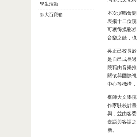
學生活動
本次演唱會開
師大百寶箱
表揚十二位院
可獲得摸彩券
音樂之餘，也
吳正己校長於
是自己成長過
院藉由音樂推
關懷與國際視
中心等機構，
臺師大文學院
作家駐校計畫
與，並由客委
臺語與客語之
新。