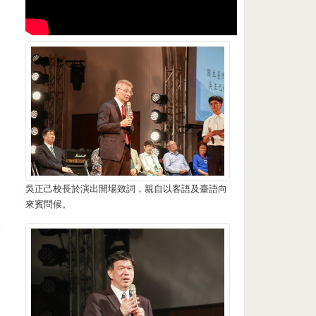
，
吳正己校長於演出開場致詞，親自以客語及臺語向
來賓問候。
與