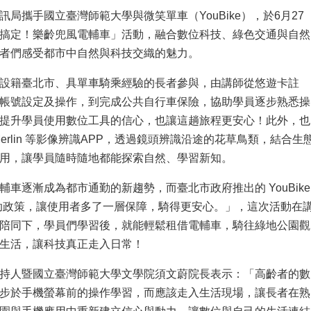
訊局攜手國立臺灣師範大學與微笑單車（YouBike），於6月27
搞定！樂齡兜風電輔車」活動，融合數位科技、綠色交通與自然
者們感受都市中自然與科技交織的魅力。
設籍臺北市、具單車騎乘經驗的長者參與，由講師從悠遊卡註
ike 帳號設定及操作，到完成公共自行車保險，協助學員逐步熟悉操
提升學員使用數位工具的信心，也讓這趟旅程更安心！此外，也
Merlin 等影像辨識APP，透過鏡頭辨識沿途的花草鳥類，結合生
用，讓學員隨時隨地都能探索自然、學習新知。
輔車逐漸成為都市通勤的新趨勢，而臺北市政府推出的 YouBike
險補助政策，讓使用者多了一層保障，騎得更安心。」，這次活動在
陪同下，學員們學習後，就能輕鬆租借電輔車，騎往綠地公園觀
生活，讓科技真正走入日常！
持人暨國立臺灣師範大學文學院須文蔚院長表示：「高齡者的數
步於手機螢幕前的操作學習，而應該走入生活現場，讓長者在熟