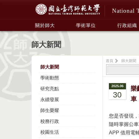
National 
:::
關於師大
學術單位
行政組織
師大新聞
首頁
師大新聞
師大新聞
學術動態
2025.06
樂
研究亮點
30
車
永續發展
師生榮耀
您是否發現，
校務行政
隨時掌握公車
校園生活
APP 借用