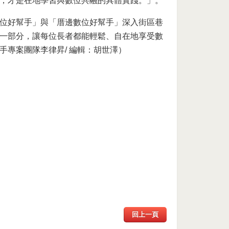
，才是在地學習與數位共融的具體實踐。」。
位好幫手」與「厝邊數位好幫手」深入街區巷
一部分，讓每位長者都能輕鬆、自在地享受數
專案團隊李律昇/ 編輯：胡世澤）
回上一頁