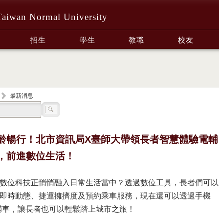
Taiwan Normal University
招生
學生
教職
校友
最新消息
齡暢行！北市資訊局X臺師大帶領長者智慧體驗電輔
，前進數位生活！
數位科技正悄悄融入日常生活當中？透過數位工具，長者們可以
即時動態、捷運擁擠度及預約乘車服務，現在還可以透過手機
電輔車，讓長者也可以輕鬆踏上城市之旅！