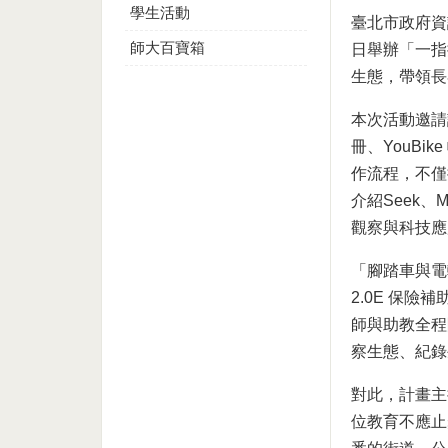
學生活動
臺北市政府資
師大百寶箱
日舉辦「一指
生態，帶領長
本次活動邀請
冊、YouB
作流程，不僅
介紹Seek、
觀察與科技應
「腳踏車與電
2.0E 保
師與助教全程
察生態、紀錄
對此，計畫主
位教育不應止