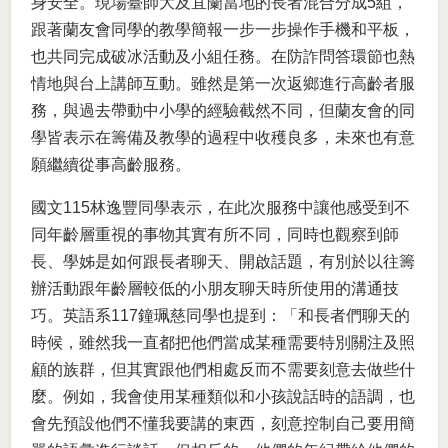
身安全。現場臺師大及宜蘭當地的長者混合分成5組，
跟著蘭友會同學的教學簡報一步一步操作手機和平板，
也共同完成破冰活動及小組任務。在防詐問答環節也熱
情地與台上講師互動。雖然是第一次返鄉進行高齡者服
務，與過去帶動中小學的經驗截然不同，但蘭友會的同
學皆表示在籌備及教學的過程中收穫良多，未來也有意
願繼續從事高齡服務。
國文115林逸豐同學表示，在此次服務中讓他感受到不
同年齡層重視的事物其實有所不同，同時也觀察到師
長、學姊是如何跟長者聊天、開啟話題，有別於以往籌
辦活動跟年齡層較低的小朋友聊天時所使用的溝通技
巧。英語系117鐘珮慈同學也提到：「和長者們聊天的
時候，雖然我一直都把他們當成某種需要特別關注及照
顧的族群，但其實跟他們相處反而不需要刻意去做些什
麼。例如，我會使用某種類似和小孩說話時的語調，也
會先預設他們不懂我要講的東西，刻意控制自己要用簡