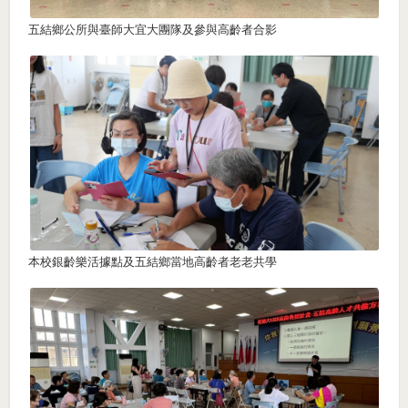
五結鄉公所與臺師大宜大團隊及參與高齡者合影
本校銀齡樂活據點及五結鄉當地高齡者老老共學