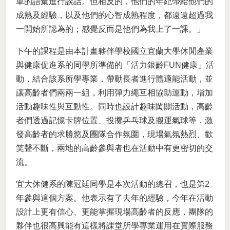
單的語彙進行談話。但相反的，他們的年紀帶給他們的
成熟及經驗，以及他們的心智成熟程度，都遠遠超過我
一開始所認為的；感覺反而是他們為我上了一課。」
下午的課程是由本計畫夥伴學校國立宜蘭大學休閒產業
與健康促進系的同學所準備的「活力銀齡FUN健康」活
動，結合該系所學專業，帶動長者進行體適能活動，並
讓高齡者們兩兩一組，利用彈力繩互相協助運動，增加
活動趣味性與互動性。同時也設計趣味闖關活動，高齡
者們透過記憶卡牌位置、投擲乒乓球及搬運氣球等，激
發高齡者的求勝慾及團隊合作氛圍，現場氣氛熱烈、歡
笑聲不斷，兩地的高齡參與者也在活動中有更密切的交
流。
宜大休健系的陳冠廷同學是本次活動的總召，也是第2
年參與這個方案。他表示有了去年的經驗，今年在活動
設計上更有信心、更能掌握現場高齡者的反應，團隊的
夥伴也很高興能有這樣將課堂所學專業運用在實際服務