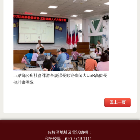
五結鄉公所社會課游帝慶課長歡迎臺師大USR高齡長
健計畫團隊
回上一頁
各校區地址及電話總機：
和平校區
｜
(02) 7749-1111