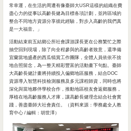
常幸運，在生活的周遭有像臺師大USR這樣的組織在費
盡心力的從事以高齡長健為目標各項計劃，並跨區域的
整合不同地方資源分享彼此經驗，對步入高齡的我們真
是一大福音。」
活動結束前五結鄉公所社會課游課長更在公務繁忙之際
抽空回到現場，除了向全程參與的高齡者致意，還準備
宜蘭當地盛產的西瓜犒賞工作團隊，全體人員依依不捨
地合照留念，為一整天精彩豐富的活動畫下句點。臺師
大高齡長健計畫將持續投入偏鄉地區服務，結合DOC
資源導入智慧科技檢測服務及多元課程師資，同時也將
深化與當地夥伴學校合作，推動地區校友會返鄉服務，
厚植在地高齡服務人才庫，讓高齡長健理念結合社會實
踐，善盡臺師大社會責任。（資料來源：學務處全人教
育中心 / 編輯：胡世澤）