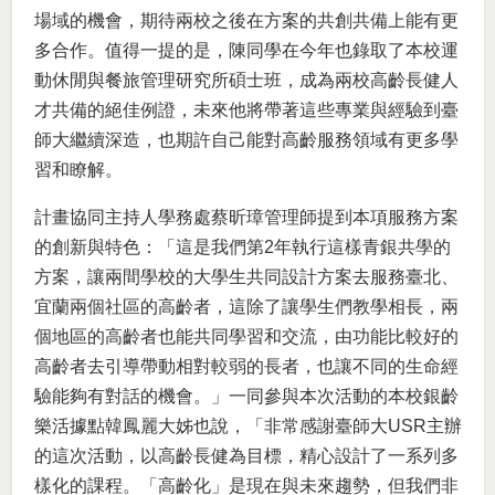
場域的機會，期待兩校之後在方案的共創共備上能有更
多合作。值得一提的是，陳同學在今年也錄取了本校運
動休閒與餐旅管理研究所碩士班，成為兩校高齡長健人
才共備的絕佳例證，未來他將帶著這些專業與經驗到臺
師大繼續深造，也期許自己能對高齡服務領域有更多學
習和瞭解。
計畫協同主持人學務處蔡昕璋管理師提到本項服務方案
的創新與特色：「這是我們第2年執行這樣青銀共學的
方案，讓兩間學校的大學生共同設計方案去服務臺北、
宜蘭兩個社區的高齡者，這除了讓學生們教學相長，兩
個地區的高齡者也能共同學習和交流，由功能比較好的
高齡者去引導帶動相對較弱的長者，也讓不同的生命經
驗能夠有對話的機會。」一同參與本次活動的本校銀齡
樂活據點韓鳳麗大姊也說，「非常感謝臺師大USR主辦
的這次活動，以高齡長健為目標，精心設計了一系列多
樣化的課程。「高齡化」是現在與未來趨勢，但我們非