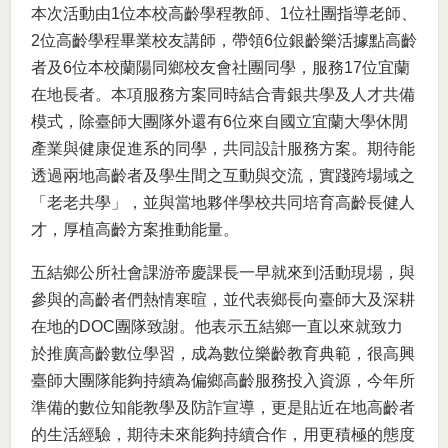
本次活動由1位本校高齡學程教師、1位社團指導老師、
2位高齡學程畢業校友講師，帶領6位銀齡樂活據點高齡
者及6位本校蘭陽同鄉校友會社團同學，服務17位宜蘭
在地長者。本項服務方案同時結合青銀共學及人才共備
模式，除臺師大團隊外還有6位來自國立宜蘭大學休閒
產業與健康促進系的同學，共同設計服務方案。期待能
透過兩地高齡者及學生間之互動與交流，實踐跨場域之
「老老共學」，並與當地夥伴學校共同培育高齡長健人
才，厚植高齡方案推動能量。
五結鄉公所社會課游帝慶課長一早就來到活動現場，與
參與的高齡者們熱情寒暄，並代表鄉長向臺師大及深耕
在地的DOC團隊致謝。他表示五結鄉一直以來就致力
於推廣高齡數位學習，成為數位樂齡教育典範，很高興
臺師大團隊能夠持續為偏鄉高齡服務投入資源，今年所
準備的數位知能教學及防詐宣導，更是貼近在地高齡者
的生活經驗，期待未來能夠持續合作，用更積極的態度