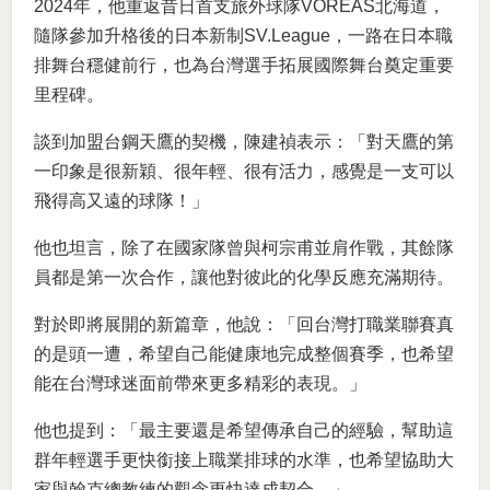
2024年，他重返昔日首支旅外球隊VOREAS北海道，
隨隊參加升格後的日本新制SV.League，一路在日本職
排舞台穩健前行，也為台灣選手拓展國際舞台奠定重要
里程碑。
談到加盟台鋼天鷹的契機，陳建禎表示：「對天鷹的第
一印象是很新穎、很年輕、很有活力，感覺是一支可以
飛得高又遠的球隊！」
他也坦言，除了在國家隊曾與柯宗甫並肩作戰，其餘隊
員都是第一次合作，讓他對彼此的化學反應充滿期待。
對於即將展開的新篇章，他說：「回台灣打職業聯賽真
的是頭一遭，希望自己能健康地完成整個賽季，也希望
能在台灣球迷面前帶來更多精彩的表現。」
他也提到：「最主要還是希望傳承自己的經驗，幫助這
群年輕選手更快銜接上職業排球的水準，也希望協助大
家與翰克總教練的觀念更快達成契合。」