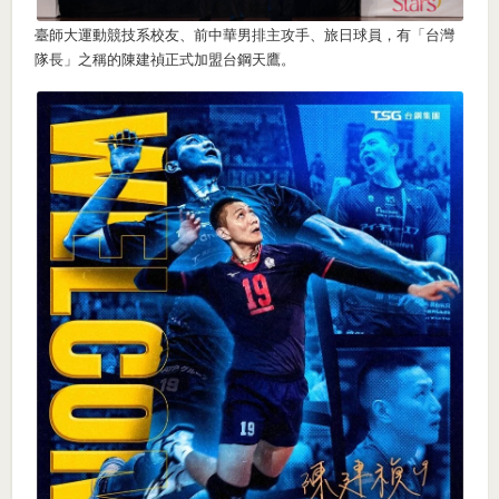
臺師大運動競技系校友、前中華男排主攻手、旅日球員，有「台灣
隊長」之稱的陳建禎正式加盟台鋼天鷹。