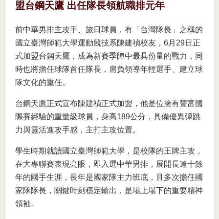
盟台鋼天鷹 出任隊長領航職排元年
前中華男排主攻手、旅日球員，有「台灣隊長」之稱的
國立臺灣師範大學運動競技系陳建禎校友，6月29日正
式加盟台鋼天鷹，成為新賽季陣中最具份量的戰力，同
時也將擔任球隊首任隊長，肩負領導年輕選手、建立球
隊文化的重任。
台鋼天鷹正式宣布陳建禎正式加盟，他是位擁有豐富國
際賽經驗的重量級球員，身高189公分，具備優異彈跳
力與靈活進攻手感，主打主攻位置。
學生時期就讀國立臺灣師範大學，是校隊的王牌主攻，
在大專聯賽表現亮眼，即入選中華男排，展開長達十餘
年的國手生涯，長年是國家隊主力班底，且多次擔任國
家隊隊長，關鍵時刻穩定輸出，是場上場下的重要精神
領袖。