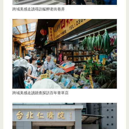
跨域美感走讀尋訪艋舺老街巷弄
跨域美感走讀踏查探訪百年青草店