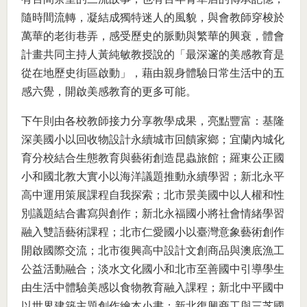
隨時間流轉，凝結成獨特迷人的風貌，與會教師穿梭於
萬華的老街巷弄，感受歷史的脈動與繁華的興衰，體會
計畫共同主持人黃純敏教授說的「最深邃的美感教育是
從在地歷史街區啟動」，藉由親身體驗日常生活中的五
感六覺，開啟美感教育的更多可能。
下午則由各校教師接力分享教學成果，亮點豐富：基隆
深美國小以回收物設計永續城市回饋家鄉；宜蘭內城化
育分校結合生態教育與藝術創造昆蟲旅館；羅東公正國
小和國北教大實小以海洋議題推動永續學習；新北永平
高中運用策展課程自我探索；北市景美國中以人權和性
別議題結合書寫與創作；新北永福國小將社會情緒學習
融入雙語藝術課程；北市仁愛國小以臺灣意象藝術創作
開啟國際交流；北市復興高中設計文創商品與澳底漁工
公益活動融合；淡水文化國小和北市至善國中引導學生
由生活中體驗美感以食物教育融入課程；新北中平國中
以世界建築主題創作繪本小書；新北復興商工與三芝國