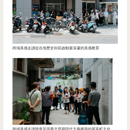
跨域美感走讀從在地歷史街區啟動最深邃的美感教育
跨域美感走讀踏查呈現臺北早期現代主義建築的新富町文化