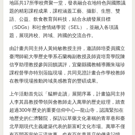
地區共17所學校齊聚一堂，發表融合在地特色與國際議
題的精彩課程成果，課程涵蓋工藝、攝影、生態、雙
語、公益、飲食教育與科技，結合永續發展目標
（SDGs）和社會情緒學習（SEL），並融入各項議
題，展現跨校、跨域、跨國的交流合作。
由計畫共同主持人黃純敏教授主持，邀請師培委員國立
臺灣師範大學歷史學系石蘭梅副教授及師資培育學院陳
信亨助理教授參與回饋講評，宜蘭縣國教輔導團朱瑞珍
課程督學亦特別蒞臨現場，共同見證計畫合作學校教師
在教學現場推動跨域美感教育的豐碩成果。
上午活動首先以「艋舺走讀」展開序幕，計畫協同主持
人李其昌教授帶領與會教師走入萬華的歷史紋理，踏查
超過300年歷史的重要信仰中心—龍山寺，認識緊扣在
地歷史的仁濟醫院，探訪以草藥文化著稱的青草巷和臺
北早期現代主義建築代表的新富町文化市場。萬華不僅
有百間茶室的三流故事，也有百年青草店的傳承記憶，