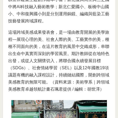
中將AI科技融入藝術教學；新北仁愛國小、板橋中山國
小、中和復興國小則是分別運用銅鏡、編織與藍染工藝
技藝發展跨域課程。
這場跨域美感成果發表會，是一場由教育開展的美學旅
程—展現心理的美、社會人際的美、工藝實作的美，種
種不同面向的美，在這片教育的風景中交織成形，串聯
出生命中真實而深刻的學習風景。期許教師從在地特色
出發，或從人文關懷切入，將聯合國永續發展目標
（SDGs）、社會情緒學習（SEL）以及12年國教19項
議題有機的融入課程設計，持續鏈結國際，開創跨領域
美感教育的無限可能。（資料來源：美術學系｜跨領域
美感教育卓越領航計畫石珮君提供 / 編輯：胡世澤）