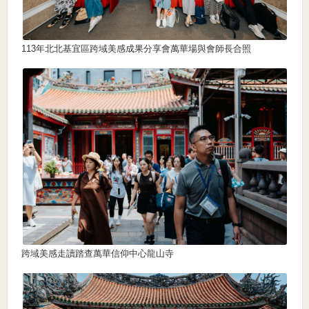
113年北北基宜區跨域美感成果分享會萬華場與會師長合照
跨域美感走讀踏查萬華信仰中心龍山寺