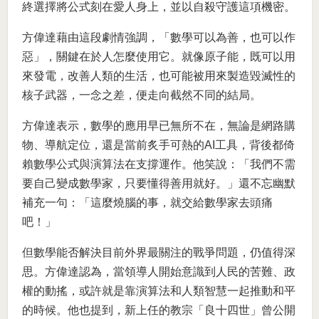
終選擇將公式刻在愛人身上，並以自殺守護這項機密。
方偉達藉由這段劇情強調，「數學可以為善，也可以作
惡」，關鍵在於人怎麼使用它。就像原子能，既可以用
來發電，改善人類的生活，也可能被用來製造毀滅性的
核子武器，一念之差，便走向截然不同的結局。
方偉達表示，數學的應用早已無所不在，無論是網路購
物、導航定位，還是當前炙手可熱的AI工具，背後都倚
賴數學公式與演算法在支撐運作。他笑說：「我們不需
要自己變成數學家，只要懂得善用就好。」還不忘幽默
補充一句：「這麼燒腦的事，就交給數學家去頭痛
吧！」
但數學能否解決目前外界最關注的戰爭問題，仍值得深
思。方偉達認為，當領導人開始意識到人民的苦難、政
權的動搖，或許就是靠演算法和人類智慧一起推動和平
的時候。他也提到，新上任的教宗「良十四世」曾公開