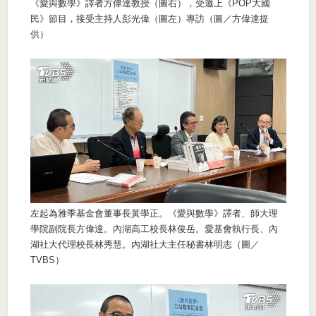
《愛與數學》譯者方偉達教授（圖右），受邀上《POP大國
民》節目，接受主持人彭光偉（圖左）專訪（圖／方偉達提
供）
左起為雅季基金會董事長黃學正。《愛與數學》譯者、師大理
學院副院長方偉達。內湖高工校長林俊岳。愛基會執行長、內
湖社大代理校長林秀慧。內湖社大主任秘書林明志（圖／
TVBS）