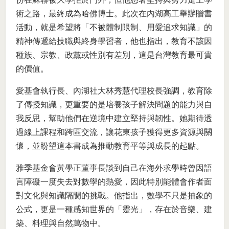
術之路，最終成為哈佛博士。此次在內湖高工舉辦贈書
活動，就是希望將「不被體制限制、用愛追求知識」的
精神傳遞給技職與終身學習者，他也指出，教育不該因
種族、宗教、政黨或性別有差別，這是台灣教育最可貴
的價值。
愛基會執行長、內湖社大林秀慧代理校長強調，教育除
了傳授知識，更重要的是培養孩子解決問題的能力與自
我反思，幫助他們在逆境中建立堅持與韌性。她期待透
過線上課程和跨區交流，讓花東孩子獲得更多資源與關
懷，並盼望這本書成為推動教育平等與成長的起點。
雅季基金會黃學正董事長談到自己在海外求學時曾因語
言障礙一度失去對數學的熱愛，因此特別能體會作者面
對文化與知識隔閡的挑戰。他指出，數學不只是抽象的
公式，更是一種感知世界的「靈光」，存在於音樂、建
築、料理與自然萬物中。