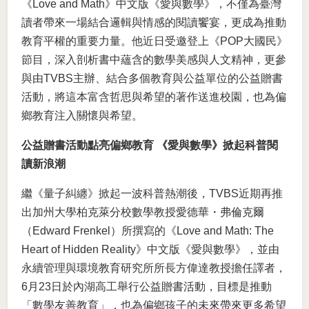
《Love and Math》中文版《愛與數學》，不僅為臺灣
讀者帶來一場結合邏輯與情感的閱讀饗宴，更成為推動
教育平權的重要力量。他近日受邀登上《POP大國民》
節目，深入剖析書中蘊含的數學美感與人文精神，更參
與由TVBS主辦、結合多個教育與公益單位的公益贈書
活動，將這本富含哲思與希望的著作送進校園，也為偏
鄉教育注入關懷與希望。
公益贈書活動點亮偏鄉教育 《愛與數學》掀起科普閱
讀新浪潮
繼《量子糾纏》掀起一波科普熱潮後，TVBS近期再推
出加州大學柏克萊分校數學教授愛德華・弗倫克爾
（Edward Frenkel）所撰寫的《Love and Math: The
Heart of Hidden Reality》中文版《愛與數學》，並由
永續管理與環境教育研究所所長方偉達教授擔任譯者，
6月23日於內湖高工舉行公益贈書活動，目標是推動
「數學友善教育」，也為偏鄉孩子的未來帶來更多希望