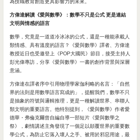
為技職教育創造更具影響力的未來。
方偉達解讀《愛與數學》：數學不只是公式 更是連結
文明與情感的語言
數學，究竟是一道道冷冰冰的公式，還是一種能承載人
類情感、具有溫度的語言？《愛與數學》譯者、方偉達
教授近日也受邀登上《POP大國民》節目，接受主持人
彭光偉專訪，分享《愛與數學》一書的創作背景與深層
意涵。
方偉達在譯者序中引用物理學家伽利略的名言：「自然
界的法則是用數學語言寫成的」，提醒我們，數學不只
是抽象的符號與邏輯推理，更是一種解讀世界、串聯人
類文明的重要語言。他特別提到，《愛與數學》作者愛
德華・弗倫克爾曾自編自導一部短片《愛與數學之
祭》，劇情講述主角發現了一個足以顛覆世界的重要數
學公式，為防止它落入壞人之手、被用於邪惡用途，最