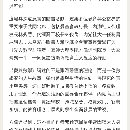
與可能。
這場具深遠意義的贈書活動，邀集多位教育與公益界的
重要推手共同出席，包括愛基會執行長、內湖社大代理
校長林秀慧、內湖高工校長林俊岳、內湖社大主任秘書
林明志，以及愛心贈書人雅季基金會董事長黃學正與
《愛與數學》譯者、臺師大理學院方偉達副院長，大家
齊聚一堂，一同見證這場為教育注入溫度的行動。
《愛與數學》講述的不是艱澀難懂的理論，而是一位數
學家的人生故事，帶出數學與生活的連結，展現它的實
用與美感，這正好呼應了技職教育所提倡的「務實致
用」理念。作為這次活動的重要合作夥伴，內湖高工也
把握這個機會，實踐學校「跨域整合、務實致用、智慧
永續」的教育理念，展現對學生全面發展的重視。
方偉達提到，這本書的作者弗倫克爾童年曾因猶太人身
份在蘇聯被大學拒於門外，但他憑著堅持與努力走上學