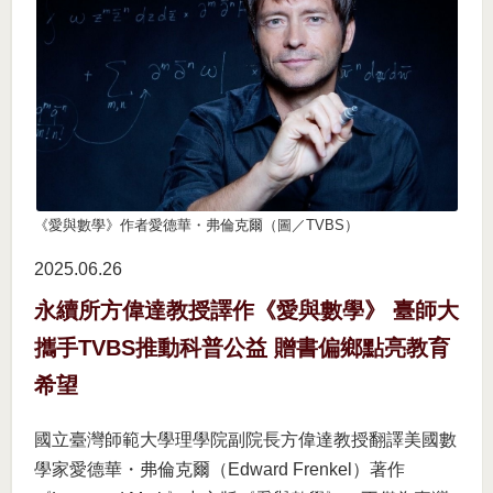
《愛與數學》作者愛德華・弗倫克爾（圖／TVBS）
2025.06
26
永續所方偉達教授譯作《愛與數學》 臺師大
攜手TVBS推動科普公益 贈書偏鄉點亮教育
希望
國立臺灣師範大學理學院副院長方偉達教授翻譯美國數
學家愛德華・弗倫克爾（Edward Frenkel）著作