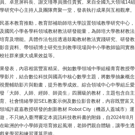
員、卓意屏科長、謝文瑾專員擔任貴賓。來自全國九大領域14
學研究中心主持人及團隊齊聚一堂，發表執行成果與互相觀摩。
民基本教育推動，教育部補助師培大學設置領域教學研究中心，
及國民小學各學科領域教材教法研發能量，為師培大學教材教法
培育及增能。具體作法包括透過鼓勵教材教法實踐研究、研發教
影音資料、帶領碩博士研究生到教學現場與中小學教師協同實務
校社群來擴大成果效益等。
果發表，內容相當豐富精采。例如數學領域中學組楊青育教授帶
學影片，結合數位科技與國高中核心數學主題，將數學抽象概念
視覺輔助影片與動畫，提升教學成效。綜合領域中心中學組丘愛
發「大師、人師、經師、師資生」四層級的教材，主題包含自主
育、社會情緒學習SEL教案示例及數位影音教材，內容既豐富又
域許庭嘉教授研發的創新教材 Robot City（機器人蓋城市）運
遊，不只納入臺灣審定本資訊科技教科書的附錄，自2024年8月
在歐洲的中小學師資培育掀起風潮，老師們親自體驗，讓學生透
戲來學習和練習運算思維。