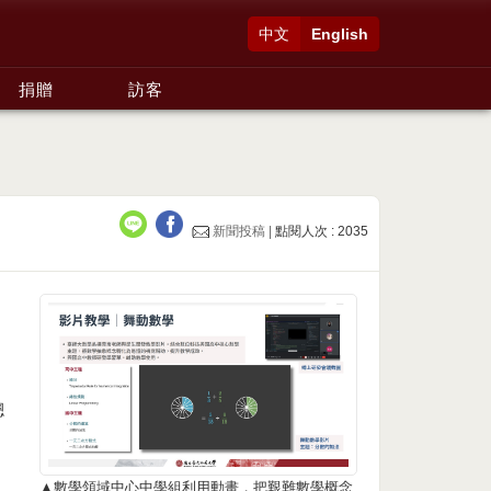
中文
English
捐贈
訪客
新聞投稿 |
點閱人次 : 2035
總
。
▲數學領域中心中學組利用動畫，把艱難數學概念