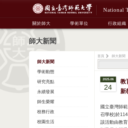
National 
:::
關於師大
學術單位
行政組織
師大新聞
首頁
師大新聞
師大新聞
學術動態
2025.06
教
研究亮點
24
新
永續發展
師生榮耀
國立臺灣師範
校務行政
召學校)於1
校園生活
該活動由教育