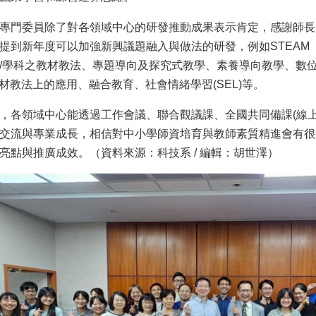
專門委員除了對各領域中心的研發推動成果表示肯定，感謝師長
提到新年度可以加強新興議題融入與做法的研發，例如STEAM
/學科之教材教法、專題導向及探究式教學、素養導向教學、數
教材教法上的應用、融合教育、社會情緒學習(SEL)等。
，各領域中心能透過工作會議、聯合觀議課、全國共同備課(線
交流與專業成長，相信對中小學師資培育與教師素質精進會有很
亮點與推廣成效。（資料來源：科技系 / 編輯：胡世澤）