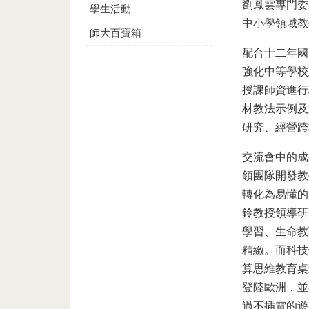
劉鳳雲專門委
學生活動
中小學領域教
師大百寶箱
配合十二年國
強化中等學校
授課師資進行
材教法示例及
研究、經營跨
交流會中的成
領團隊開發教
轉化為易懂的
鈴教授領導研
學習、生命教
精緻。而科技領
算思維教育桌
登陸歐洲，並
過不插電的遊