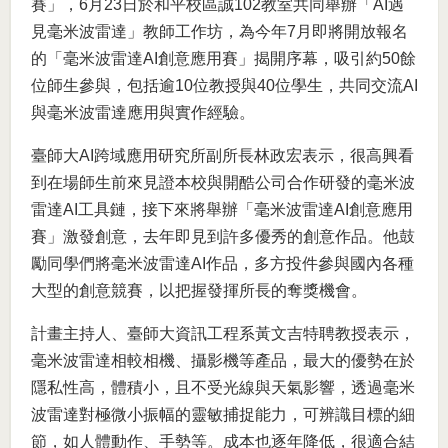
賽」，6月23日於和平校區誠102教室共同舉辦「AI遇
見毫米波雷達」教師工作坊，為今年7月即將開放報名
的「毫米波雷達AI創意應用賽」揭開序幕，吸引約50餘
位師生參與，包括逾10位教授與40位學生，共同交流AI
與毫米波雷達應用與實作經驗。
臺師大AI跨域應用研究所副所長林政宏表示，很高興看
到在場師生前來見證本校與開酷公司合作研發的毫米波
雷達AI工具鏈，接下來將舉辦「毫米波雷達AI創意應用
賽」激發創意，去年即見到許多優秀的創意作品。他鼓
勵同學們將毫米波雷達AI作品，多方投件參與國內各種
大型的創意競賽，以把握發揮所長的奪獎機會。
計畫主持人、臺師大資訊工程系黃文吉特聘教授表示，
毫米波雷達相較相機、攝影機等產品，最大的優勢在於
隱私性高，體積小，且不受光線與天氣影響，透過毫米
波雷達對極微小振幅的靈敏捕捉能力，可辨識目標的細
節，如人體動作、手勢等。成本也逐年降低，很適合結