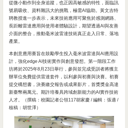
從微小動作到全身追蹤，也正因高敏感的特性，面臨訊
號易吸收、資料雜訊大的挑戰，極需AI協助。黃文吉特
聘教授進一步表示，未來技術應用可聚焦於感測網路、
長距離雷達應用與使用者體驗設計，期望透過AI與友善
介面的整合，推動毫米波雷達技術真正走入日常、落地
產業。
本創意應用賽旨在鼓勵學生投入毫米波雷達與AI應用設
計，強化edge AI技術實作與創意發想。第一階段工作
坊將於2025年8月23日舉行，參與並完成受訓者將獲主
辦單位免費提供雷達套件，以利參與初賽與決賽。初賽
提交構想書，決賽繳交報告或成果影片，首獎獎金高達
新臺幣兩萬元。期許培養具跨域創新能力的AI實作技術
人才。（撰稿：校園記者公領117胡家慶 / 編輯：張適 /
核稿：胡世澤）