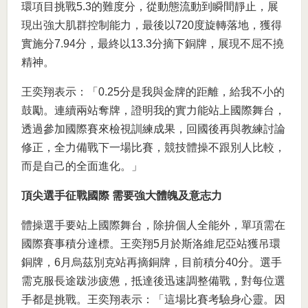
環項目挑戰5.3的難度分，從動態流動到瞬間靜止，展
現出強大肌群控制能力，最後以720度旋轉落地，獲得
實施分7.94分，最終以13.3分摘下銅牌，展現不屈不撓
精神。
王奕翔表示：「0.25分是我與金牌的距離，給我不小的
鼓勵。連續兩站奪牌，證明我的實力能站上國際舞台，
透過參加國際賽來檢視訓練成果，回國後再與教練討論
修正，全力備戰下一場比賽，競技體操不跟別人比較，
而是自己的全面進化。」
頂尖選手征戰國際 需要強大體魄及意志力
體操選手要站上國際舞台，除拚個人全能外，單項需在
國際賽事積分達標。王奕翔5月於斯洛維尼亞站獲吊環
銅牌，6月烏茲別克站再摘銅牌，目前積分40分。選手
需克服長途跋涉疲憊，抵達後迅速調整備戰，對每位選
手都是挑戰。王奕翔表示：「這場比賽考驗身心靈。因