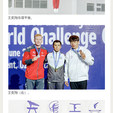
王奕翔吊環平衡。
王奕翔（右）。