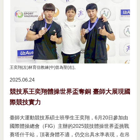
王奕翔(左)林育信教練(中)曾為聖(右)。
2025.06
24
競技系王奕翔體操世界盃奪銅 臺師大展現國
際競技實力
臺師大運動競技系碩士班學生王奕翔，6月20日參加由
國際體操總會（FIG）主辦的2025競技體操世界盃挑戰
賽塔什干站，頂著身體不適，仍交出具水準表現，在吊