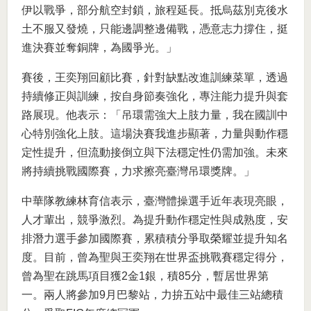
伊以戰爭，部分航空封鎖，旅程延長。抵烏茲別克後水
土不服又發燒，只能邊調整邊備戰，憑意志力撐住，挺
進決賽並奪銅牌，為國爭光。」
賽後，王奕翔回顧比賽，針對缺點改進訓練菜單，透過
持續修正與訓練，按自身節奏強化，專注能力提升與套
路展現。他表示：「吊環需強大上肢力量，我在國訓中
心特別強化上肢。這場決賽我進步顯著，力量與動作穩
定性提升，但流動接倒立與下法穩定性仍需加強。未來
將持續挑戰國際賽，力求擦亮臺灣吊環獎牌。」
中華隊教練林育信表示，臺灣體操選手近年表現亮眼，
人才輩出，競爭激烈。為提升動作穩定性與成熟度，安
排潛力選手參加國際賽，累積積分爭取榮耀並提升知名
度。目前，曾為聖與王奕翔在世界盃挑戰賽穩定得分，
曾為聖在跳馬項目獲2金1銀，積85分，暫居世界第
一。兩人將參加9月巴黎站，力拚五站中最佳三站總積