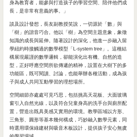
身為教育者，能參與打造孩子的學習空間、陪伴他們成
長，是非常有意義的事。」
談及設計發想，長友副教授笑說，一切源於「數」與
「樹」的諧音巧合。他以「樹」為空間主題意象，象徵
知識的成長與延伸。隨著設計的深化，他進一步融入留
學紐約時接觸過的數學模型「L-system tree」。這種結
構展現嚴謹的數學邏輯，卻能演化出有機、自然的造
型，正好呼應空間所欲傳遞的精神，設置在大樹下的多
功能區，既可閱讀、討論，也能舉辦各種活動，成為孩
子與成人共同互動學習的理想場所。
空間細節亦處處可見巧思，包括挑高天花板、大面玻璃
窗引入自然光線，以及符合兒童身高的洗手台與廁所配
置，營造出既具美感又實用的環境。教學區域以方形、
三角形、圓形等基本幾何構成，巧妙融入數學元素，同
時選用環保綠建材與吸音木板設計，提供孩子安心無虞
的學習場域。