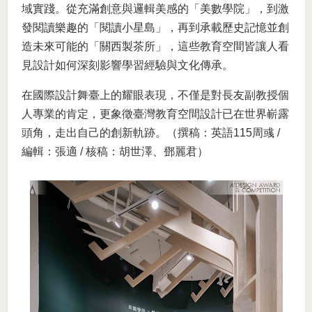
域實踐。從充滿創意與邏輯美感的「美數學院」，到激
發閱讀樂趣的「閱讀小星島」，再到承載歷史記憶並創
造未來可能的「關西製茶所」，這些教育空間皆讓人看
見設計如何深刻影響學習經驗與文化傳承。
在國際設計舞臺上的耀眼表現，不僅是對長友副教授個
人專業的肯定，更象徵臺灣教育空間設計已在世界嶄露
頭角，走出自己的創新軌跡。（撰稿：英語115周彧 /
編輯：張適 / 核稿：胡世澤、鄧麗君）