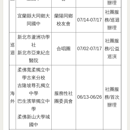
辦理
社團服
宜蘭縣大同鄉大
蘭陽同鄉
07/14-07/17
務/巡迴
同國中
校友會
辦理
新北市蘆洲功學
社團服
巡
社
合唱團
07/02-07/17
務/公益
迴
新北市亞東紀念
巡演
醫院
柔佛寬柔獨立中
學古來分校
吉隆坡尊孔獨立
社團服
海
中學
服務性社
06/13-06/26
務/首次
外
巴生濱華獨立中
團委員會
辦理
學
柔佛新山大學城
國中