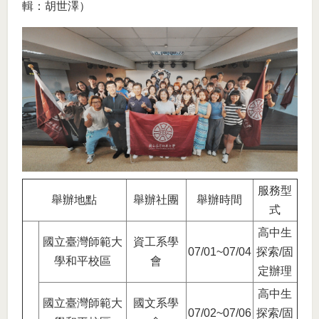
輯：胡世澤）
服務型
舉辦地點
舉辦社團
舉辦時間
式
高中生
國立臺灣師範大
資工系學
07/01~07/04
探索/固
學和平校區
會
定辦理
高中生
國立臺灣師範大
國文系學
07/02~07/06
探索/固