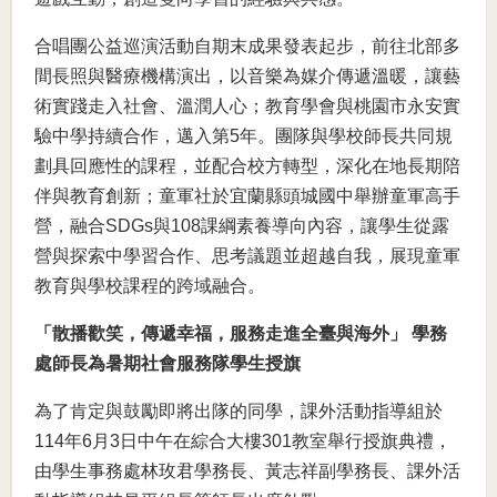
合唱團公益巡演活動自期末成果發表起步，前往北部多
間長照與醫療機構演出，以音樂為媒介傳遞溫暖，讓藝
術實踐走入社會、溫潤人心；教育學會與桃園市永安實
驗中學持續合作，邁入第5年。團隊與學校師長共同規
劃具回應性的課程，並配合校方轉型，深化在地長期陪
伴與教育創新；童軍社於宜蘭縣頭城國中舉辦童軍高手
營，融合SDGs與108課綱素養導向內容，讓學生從露
營與探索中學習合作、思考議題並超越自我，展現童軍
教育與學校課程的跨域融合。
「散播歡笑，傳遞幸福，服務走進全臺與海外」 學務
處師長為暑期社會服務隊學生授旗
為了肯定與鼓勵即將出隊的同學，課外活動指導組於
114年6月3日中午在綜合大樓301教室舉行授旗典禮，
由學生事務處林玫君學務長、黃志祥副學務長、課外活