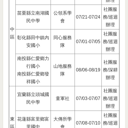
辦理
社團服
苗栗縣立南湖國
公領系學
07/21-07/24
務/巡迴
民中學
會
辦理
中
社團服
區
彰化縣田中鎮內
同心服務
07/01-07/05
務/巡迴
安國小
隊
辦理
南投縣仁愛鄉力
社團服
行國小
山地服務
08/06-08/19
務/深耕
南投縣仁愛鄉發
隊
辦理
祥國小
社團服
宜蘭縣立頭城國
童軍社
07/03-07/07
務/巡迴
民中學
辦理
社團服
東
花蓮縣富里鄉富
大傳所學
07/08-07/10
務/巡迴
區
里國中
會