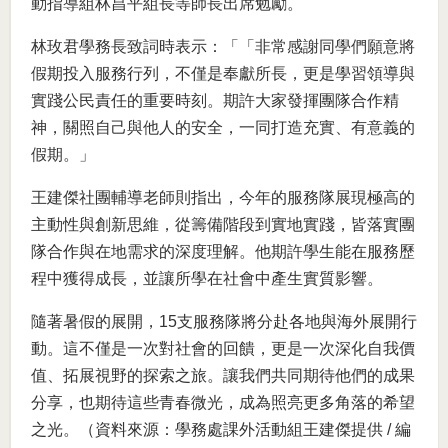
動指導組林昌平組長等師長出席勉勵。
林玫君學務長致詞時表示：「「非常感謝同學們願意將
假期投入服務行列，不僅是奉獻所長，更是學習領導與
實踐公民責任的重要時刻。期許大家發揮團隊合作精
神，關照自己與他人的安全，一同打造充實、有意義的
假期。」
王建傑社團輔導老師則指出，今年的服務隊展現極高的
主動性與創新思維，從籌備階段到實地實踐，皆落實團
隊合作與在地需求的深度理解。他期許學生能在服務歷
程中獲得成長，並讓所學在社會中產生實質影響。
隨著暑假的展開，15支服務隊將分赴各地與海外展開行
動。這不僅是一次對社會的回饋，更是一次深化自我價
值、拓展視野的探索之旅。讓我們共同期待他們的成果
分享，也期待這些青春微光，成為照亮更多角落的希望
之光。（資料來源：學務處課外活動組王建傑提供 / 編