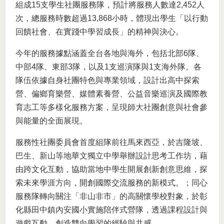
組成15支學生社團服務隊，預計將服務人數達2,452人
次，總服務時數超過13,868小時，體現出學生「以行動
回饋社會、在實踐中學習成長」的精神與決心。
今年的服務據點涵蓋全台各地與海外，包括北部6隊、
中部4隊、東部3隊，以及1支巡演隊與1支海外隊。各
隊伍依據自身社團特色與專業領域，設計出高中探索
營、偏鄉育樂營、媒體素養營、公益音樂巡演及國際教
育志工等多樣化服務方案，呈現師大社團創意與社會參
與能量的全面展現。
服務性社團委員會首度組隊前往馬來西亞，於吉隆坡、
巴生、新山等地華文獨立中學舉辦設計思考工作坊，藉
由跨文化互動，協助當地中學生開展創新創意思維，探
索未來學涯方向，開創國際交流服務的新模式。；同心
服務隊轉向關注「非山非市」的高關懷學校對象，於彰
化縣田中鎮內安國小實施陪伴式營隊，透過課程設計與
遊戲互動，創造雙向學習的經驗與共感。