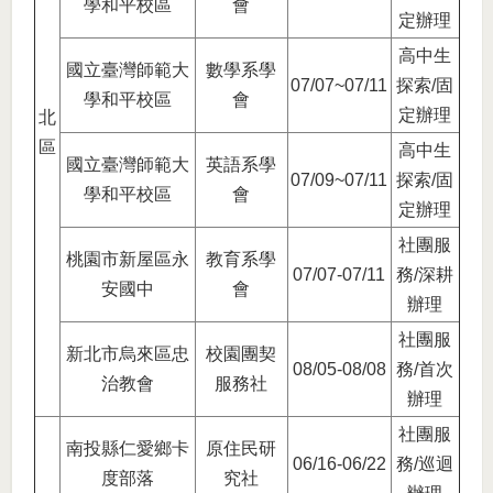
學和平校區
會
定辦理
高中生
國立臺灣師範大
數學系學
07/07~07/11
探索/固
學和平校區
會
定辦理
北
區
高中生
國立臺灣師範大
英語系學
07/09~07/11
探索/固
學和平校區
會
定辦理
社團服
桃園市新屋區永
教育系學
07/07-07/11
務/深耕
安國中
會
辦理
社團服
新北市烏來區忠
校園團契
08/05-08/08
務/首次
治教會
服務社
辦理
社團服
南投縣仁愛鄉卡
原住民研
06/16-06/22
務/巡迴
度部落
究社