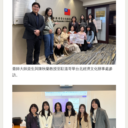
臺師大師資生與陳秋蘭教授至駐溫哥華台北經濟文化辦事處參
訪。