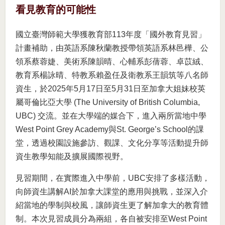
看見教育的可能性
國立臺灣師範大學獲教育部113年度「國外教育見習」
計畫補助，由英語系陳秋蘭教授帶領英語系林邑樺、公
領系蔡蓉婕、美術系陳韻晴、心輔系彭蒨蓉、卓苡絨、
教育系楊詠晴、特教系賴盈任及衛教系王韻筑等八名師
資生，於2025年5月17日至5月31日至加拿大姐妹校英
屬哥倫比亞大學 (The University of British Columbia,
UBC) 交流。並在大學端的媒合下，進入兩所當地中學
West Point Grey Academy與St. George’s School的課
堂，透過校園設施參訪、觀課、文化分享等活動提升師
資生教學知能及擴展國際視野。
見習期間，在實際進入中學前，UBC安排了多樣活動，
向師資生講解AI於加拿大課堂的應用與挑戰，並深入介
紹當地的學制與校風，讓師資生更了解加拿大的教育體
制。本次見習成員分為兩組，各自被安排至West Point