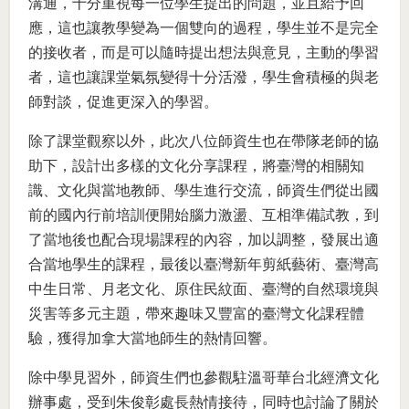
溝通，十分重視每一位學生提出的問題，並且給予回
應，這也讓教學變為一個雙向的過程，學生並不是完全
的接收者，而是可以隨時提出想法與意見，主動的學習
者，這也讓課堂氣氛變得十分活潑，學生會積極的與老
師對談，促進更深入的學習。
除了課堂觀察以外，此次八位師資生也在帶隊老師的協
助下，設計出多樣的文化分享課程，將臺灣的相關知
識、文化與當地教師、學生進行交流，師資生們從出國
前的國內行前培訓便開始腦力激盪、互相準備試教，到
了當地後也配合現場課程的內容，加以調整，發展出適
合當地學生的課程，最後以臺灣新年剪紙藝術、臺灣高
中生日常、月老文化、原住民紋面、臺灣的自然環境與
災害等多元主題，帶來趣味又豐富的臺灣文化課程體
驗，獲得加拿大當地師生的熱情回響。
除中學見習外，師資生們也參觀駐溫哥華台北經濟文化
辦事處，受到朱俊彰處長熱情接待，同時也討論了關於