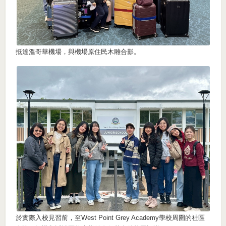
抵達溫哥華機場，與機場原住民木雕合影。
於實際入校見習前，至West Point Grey Academy學校周圍的社區