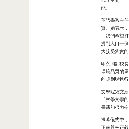
代化空間。」
能。
英語學系主任
實。她表示，
「我們希望打
提到入口一側
大接受紮實的
印永翔副校長
環境品質的承
的規劃與執行
文學院須文蔚
「對學文學的
書籍的努力令
揭幕儀式中，
正義與林正義