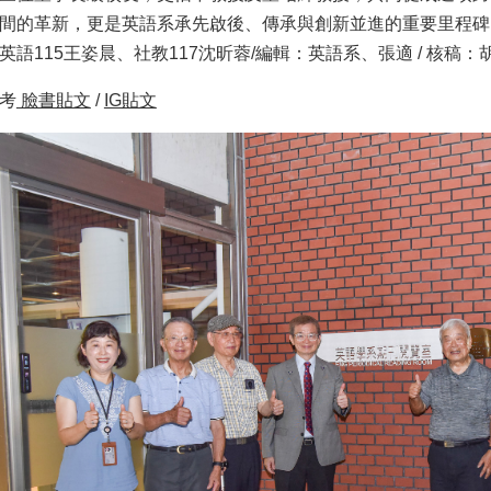
間的革新，更是英語系承先啟後、傳承與創新並進的重要里程碑
語115王姿晨、社教117沈昕蓉/編輯：英語系、張適 / 核稿：
考
臉書貼文
/
IG貼文