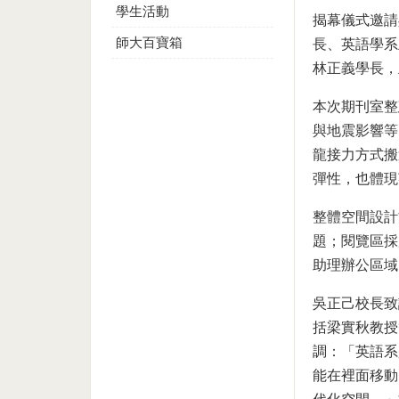
學生活動
揭幕儀式邀請
師大百寶箱
長、英語學系
林正義學長，
本次期刊室整
與地震影響等
龍接力方式搬
彈性，也體現
整體空間設計
題；閱覽區採
助理辦公區域
吳正己校長致
括梁實秋教授
調：「英語系
能在裡面移動