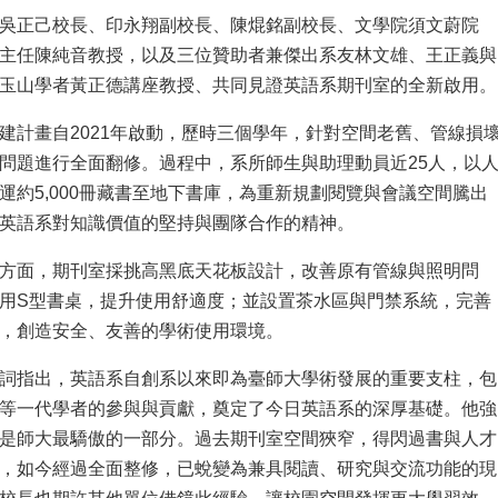
吳正己校長、印永翔副校長、陳焜銘副校長、文學院須文蔚院
主任陳純音教授，以及三位贊助者兼傑出系友林文雄、王正義與
玉山學者黃正德講座教授、共同見證英語系期刊室的全新啟用。
建計畫自2021年啟動，歷時三個學年，針對空間老舊、管線損
問題進行全面翻修。過程中，系所師生與助理動員近25人，以
運約5,000冊藏書至地下書庫，為重新規劃閱覽與會議空間騰出
英語系對知識價值的堅持與團隊合作的精神。
方面，期刊室採挑高黑底天花板設計，改善原有管線與照明問
用S型書桌，提升使用舒適度；並設置茶水區與門禁系統，完善
，創造安全、友善的學術使用環境。
詞指出，英語系自創系以來即為臺師大學術發展的重要支柱，包
等一代學者的參與與貢獻，奠定了今日英語系的深厚基礎。他強
是師大最驕傲的一部分。過去期刊室空間狹窄，得閃過書與人才
，如今經過全面整修，已蛻變為兼具閱讀、研究與交流功能的現