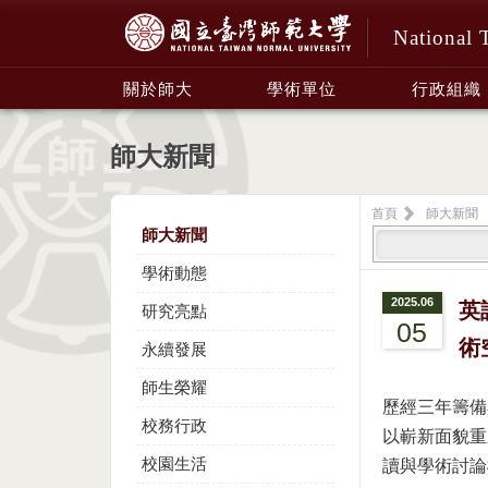
National 
:::
關於師大
學術單位
行政組織
師大新聞
首頁
師大新聞
師大新聞
學術動態
2025.06
英
研究亮點
05
術
永續發展
師生榮耀
歷經三年籌備
校務行政
以嶄新面貌重
校園生活
讀與學術討論