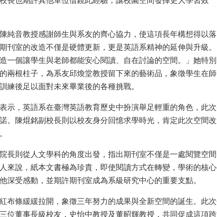
校長也期許其他單位借鏡此經驗，讓校園空間發揮更大學習效
陳純音教授感謝師生與系友的齊心協力，使這項長年構想得以落
期刊室的改造不僅是硬體更新，更是英語系精神的延伸與升級。
造一個讓學生與老師都能安心閱讀、自在討論的空間。」她特別
的兩根柱子，為系友邱煥堂教授留下來的藝術品，象徵學生在師
訓練後足以面對未來畢業後的各種挑戰。
表示，英語系在臺灣英語教育歷史中扮演舉足輕重的角色，此次
諾。陳焜銘副校長則以校友身分回憶求學時光，肯定此次空間改
。
院長則從人文學科的角度出發，指出期刊室不僅是一處閱覽空間
人來說，紙本文書極為珍貴，即使閱讀方式在轉變，學術的核心
他深受感動，並期許期刊室成為系級研究中心的重要支點。
紅布條緩緩拉開，象徵三年努力的成果與全新空間的誕生。此次
三位董事長級校友，史怡中教授及董昭輝教授，共同促成這項跨