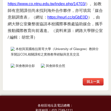
https://www.co.ntnu.edu.tw/index.php/14703/
）。如教
師有意開課但尚未找到海外合作夥伴，亦可填寫「媒合
意願調查表」（網址：
https://reurl.cc/qGbE0D
），由
網大辦公室彙整後協請本校國際事務處協助媒合，攜手
推動國際教育向前邁進。（資料來源：網路大學辦公室
/ 編輯：胡世澤）
本校與英國格拉斯哥大學（University of Glasgow）教師分
享開設COIL相關課程之實務教學經驗與意見交流
與會教師合影
與會師長合照
回上一頁
各校區地址及電話總機：
和平校區
｜
(02) 7749-1111