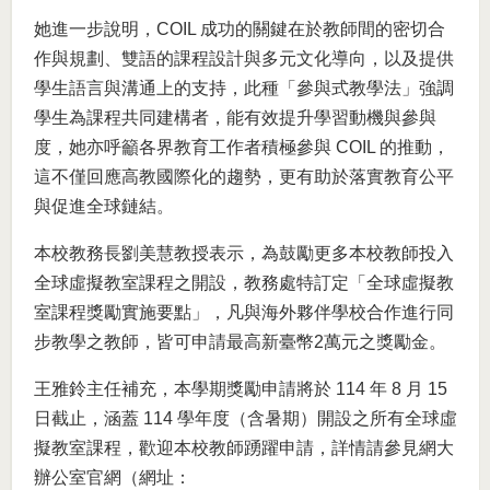
她進一步說明，COIL 成功的關鍵在於教師間的密切合
作與規劃、雙語的課程設計與多元文化導向，以及提供
學生語言與溝通上的支持，此種「參與式教學法」強調
學生為課程共同建構者，能有效提升學習動機與參與
度，她亦呼籲各界教育工作者積極參與 COIL 的推動，
這不僅回應高教國際化的趨勢，更有助於落實教育公平
與促進全球鏈結。
本校教務長劉美慧教授表示，為鼓勵更多本校教師投入
全球虛擬教室課程之開設，教務處特訂定「全球虛擬教
室課程獎勵實施要點」，凡與海外夥伴學校合作進行同
步教學之教師，皆可申請最高新臺幣2萬元之獎勵金。
王雅鈴主任補充，本學期獎勵申請將於 114 年 8 月 15
日截止，涵蓋 114 學年度（含暑期）開設之所有全球虛
擬教室課程，歡迎本校教師踴躍申請，詳情請參見網大
辦公室官網（網址：