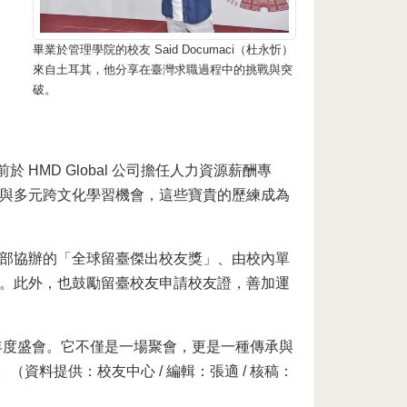
畢業於管理學院的校友 Said Documaci（杜永忻）
來自土耳其，他分享在臺灣求職過程中的挑戰與突
破。
於 HMD Global 公司擔任人力資源薪酬專
與多元跨文化學習機會，這些寶貴的歷練成為
部協辦的「全球留臺傑出校友獎」、由校內單
。此外，也鼓勵留臺校友申請校友證，善加運
年度盛會。它不僅是一場聚會，更是一種傳承與
資料提供：校友中心 / 編輯：張適 / 核稿：