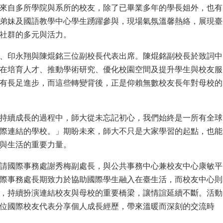
來自多所學院與系所的校友，除了已畢業多年的學長姐外，也有
弟妹及國語教學中心學生踴躍參與，現場氣氛溫馨熱絡，展現臺
社群的多元與活力。
、印永翔與陳焜銘三位副校長代表出席。陳焜銘副校長於致詞中
在培育人才、推動學術研究、優化校園空間及提升學生與校友服
有長足進步，而這些轉變背後，正是仰賴無數校友長年對母校的
持續成長的過程中，師大從未忘記初心，我們始終是一所有全球
際連結的學校。」期盼未來，師大不只是大家學習的起點，也能
與生活的重要力量。
請國際事務處謝秀梅副處長，與公共事務中心兼校友中心康敏平
際事務處長期致力於協助國際學生融入在臺生活，而校友中心則
，持續扮演連結校友與母校的重要橋梁，讓情誼延續不斷。活動
位國際校友代表分享個人成長經歷，帶來溫暖而深刻的交流時