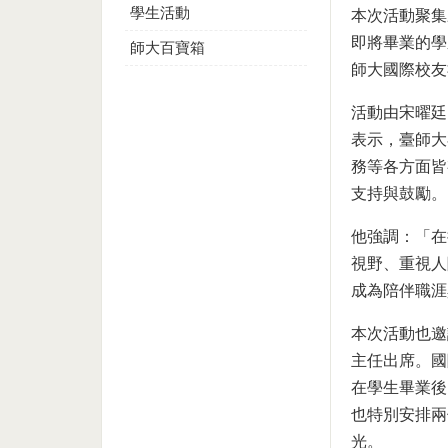
學生活動
本次活動聚集
即將畢業的學
師大百寶箱
師大國際校友
活動由宋曜廷
表示，臺師大
務等各方面皆
支持與鼓勵。
他強調：「在
視野、重視人
成為陪伴職涯
本次活動也邀
主任出席。國
在學生畢業後
也特別安排兩
光。