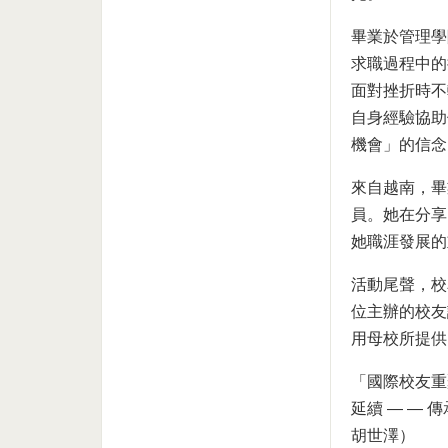
畢業於管理學院
求職過程中的
面對挫折時不
自身經驗協助
機會」的信念
來自越南，畢業
員。她在分享
她職涯發展的
活動尾聲，校
位主辦的校友
用母校所提供
「國際校友重
延續 — —
胡世澤）