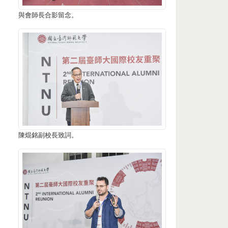
與會師長合影留念。
陳焜銘副校長致詞。