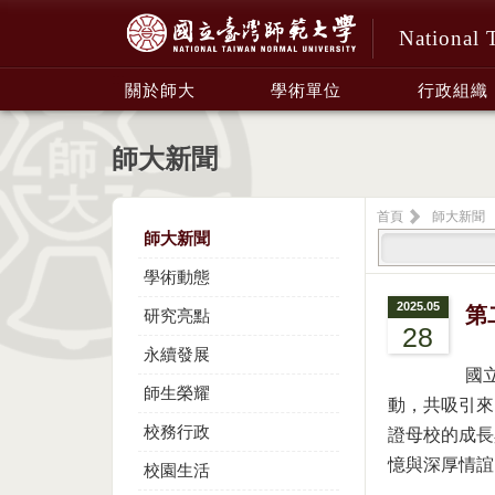
National 
:::
關於師大
學術單位
行政組織
師大新聞
首頁
師大新聞
師大新聞
學術動態
2025.05
第
研究亮點
28
永續發展
國
師生榮耀
動，共吸引來
校務行政
證母校的成長
憶與深厚情誼
校園生活