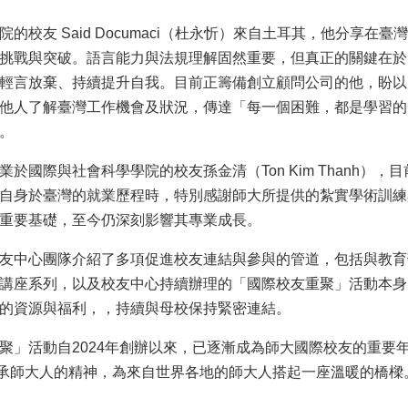
的校友 Said Documaci（杜永忻）來自土耳其，他分享在臺灣
挑戰與突破。語言能力與法規理解固然重要，但真正的關鍵在於
輕言放棄、持續提升自我。目前正籌備創立顧問公司的他，盼以
他人了解臺灣工作機會及狀況，傳達「每一個困難，都是學習的
。
於國際與社會科學學院的校友孫金清（Ton Kim Thanh），目前
自身於臺灣的就業歷程時，特別感謝師大所提供的紮實學術訓練
重要基礎，至今仍深刻影響其專業成長。
友中心團隊介紹了多項促進校友連結與參與的管道，包括與教育
講座系列，以及校友中心持續辦理的「國際校友重聚」活動本身
的資源與福利，，持續與母校保持緊密連結。
聚」活動自2024年創辦以來，已逐漸成為師大國際校友的重要
 傳承師大人的精神，為來自世界各地的師大人搭起一座溫暖的橋樑。（