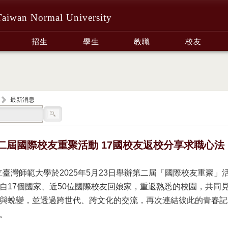
Taiwan Normal University
招生
學生
教職
校友
最新消息
二屆國際校友重聚活動 17國校友返校分享求職心法
立臺灣師範大學於2025年5月23日舉辦第二屆「國際校友重聚」
自17個國家、近50位國際校友回娘家，重返熟悉的校園，共同
與蛻變，並透過跨世代、跨文化的交流，再次連結彼此的青春記
。