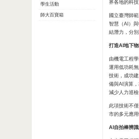
界各地的科技
學生活動
師大百寶箱
國立臺灣師範
智慧（AI）
結潛力，分別
打造AI地下
由機電工程學
運用低功耗無
技術，成功建
備與AI演算
減少人力巡檢
此項技術不僅
市的多元應用
AI自拍棒辨