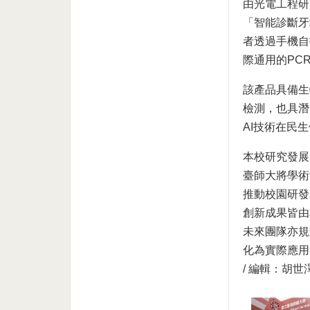
由光電工程研
「智能診斷牙
者透過手機自
際通用的PC
該產品具備生
檢測，也具潛
AI技術在民
本校研究發展
臺師大將學術
推動校園研發
創新成果皆由
未來團隊亦規
化為實際應用
/ 編輯：胡世