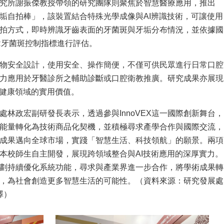
究所謝振傑教授帶領的研究團隊則聚焦於智慧醫療應用，推出
垢自拍棒」，該裝置結合特殊光學成像與AI辨識技術，可讓使用
拍方式，即時辨識牙齒表面的牙菌斑與牙垢分布情況，並依據國
R牙菌斑控制指標進行評估。
物安全設計，使用安全、操作簡便，不僅可供民眾進行日常口腔
力應用於牙醫診所之輔助診斷或口腔衛教推廣。研究成果亦展現
生健康領域的實用價值。
處林政宏副研發長表示，透過參與InnoVEX這一國際創新舞台，
能量轉化為技術商品化契機，並積極尋求產學合作與國際交流，
成果邁向全球市場，實踐「智慧生活、科技領航」的願景。兩項
本校師生自主開發，展現跨領域整合與AI技術應用的深厚實力。
劃持續優化系統功能，尋求與產業界進一步合作，將學術成果轉
，為社會創造更多智慧生活的可能性。（資料來源：研究發展處
澤）