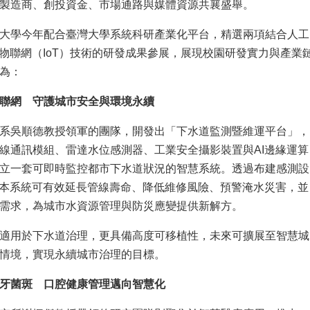
製造商、創投資金、市場通路與媒體資源共襄盛舉。
大學今年配合臺灣大學系統科研產業化平台，精選兩項結合人工
與物聯網（IoT）技術的研發成果參展，展現校園研發實力與產業
為：
物聯網 守護城市安全與環境永續
系吳順德教授領軍的團隊，開發出「下水道監測暨維運平台」，
線通訊模組、雷達水位感測器、工業安全攝影裝置與AI邊緣運算
立一套可即時監控都市下水道狀況的智慧系統。透過布建感測設
，本系統可有效延長管線壽命、降低維修風險、預警淹水災害，並
需求，為城市水資源管理與防災應變提供新解方。
適用於下水道治理，更具備高度可移植性，未來可擴展至智慧城
情境，實現永續城市治理的目標。
識牙菌斑 口腔健康管理邁向智慧化