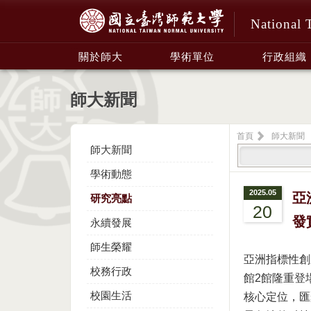
National 
:::
關於師大
學術單位
行政組織
師大新聞
首頁
師大新聞
師大新聞
學術動態
2025.05
亞
研究亮點
20
發
永續發展
師生榮耀
亞洲指標性創新
校務行政
館2館隆重登場。
校園生活
核心定位，匯