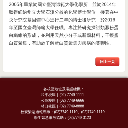
2005年畢業於國立臺灣師範大學化學所，並於2014年
取得紐約州立大學石溪分校的化學博士學位，接著在中
央研究院基因體中心進行二年的博士後研究，於2016
年至國立臺灣師範大學任職。專注於研究探討類澱粉蛋
白纖維的形成，並利用天然小分子或新穎材料，干擾蛋
白質聚集，有助於了解蛋白質聚集與疾病的關聯性。
回上一頁
各校區地址及電話總機：
和平校區
｜
(02) 7749-1111
公館校區
｜
(02) 7749-6666
林口校區
｜
(02) 7749-8888
校安緊急通報專線：
(02)7749-1110
、
(02)7749-1119
學生緊急事故協助：
(02)7749-3123