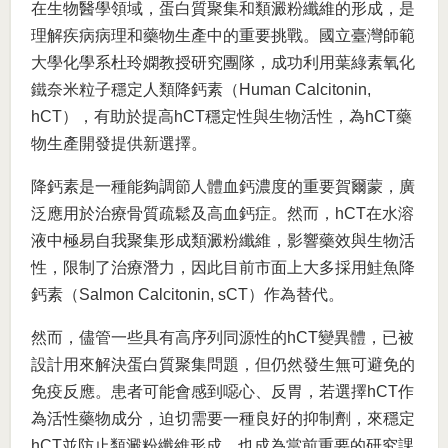
在生物醫學領域，蛋白質聚集和類澱粉纖維的形成，是
理解疾病病理和藥物生產中的重要挑戰。國立臺灣師範
大學化學系杜玲嫻教授研究團隊，成功利用葉綠素氧化
鐵奈米粒子穩定人類降鈣素（Human Calcitonin,
hCT），有助於提高hCT穩定性與生物活性，為hCT藥
物生產開發提供新選擇。
降鈣素是一種能夠調節人體血鈣濃度的重要賀爾蒙，廣
泛應用於治療骨質疏鬆及高血鈣症。然而，hCT在水溶
液中極易自我聚集形成類澱粉纖維，影響藥效與生物活
性，限制了治療潛力，因此目前市面上大多採用鮭魚降
鈣素（Salmon Calcitonin, sCT）作為替代。
然而，儘管一些具有高序列同源性的hCT變異體，已被
設計用來解決蛋白質聚集問題，但仍然發生無可避免的
免疫反應。患者可能會感到噁心、反胃，若選擇hCT作
為活性藥物成分，迫切需要一種良好的抑制劑，來穩定
hCT並防止類澱粉纖維形成，也成為當前重要的研究課