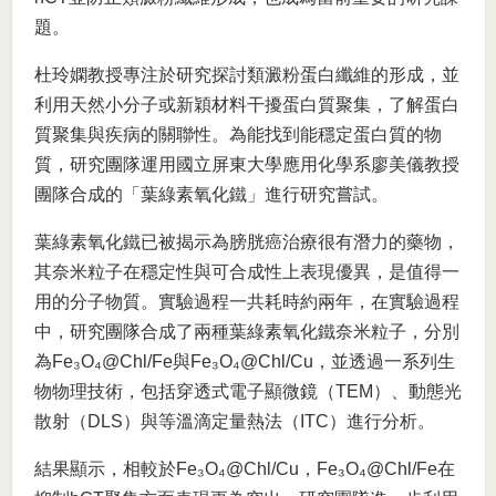
題。
杜玲嫻教授專注於研究探討類澱粉蛋白纖維的形成，並
利用天然小分子或新穎材料干擾蛋白質聚集，了解蛋白
質聚集與疾病的關聯性。為能找到能穩定蛋白質的物
質，研究團隊運用國立屏東大學應用化學系廖美儀教授
團隊合成的「葉綠素氧化鐵」進行研究嘗試。
葉綠素氧化鐵已被揭示為膀胱癌治療很有潛力的藥物，
其奈米粒子在穩定性與可合成性上表現優異，是值得一
用的分子物質。實驗過程一共耗時約兩年，在實驗過程
中，研究團隊合成了兩種葉綠素氧化鐵奈米粒子，分別
為Fe₃O₄@Chl/Fe與Fe₃O₄@Chl/Cu，並透過一系列生
物物理技術，包括穿透式電子顯微鏡（TEM）、動態光
散射（DLS）與等溫滴定量熱法（ITC）進行分析。
結果顯示，相較於Fe₃O₄@Chl/Cu，Fe₃O₄@Chl/Fe在