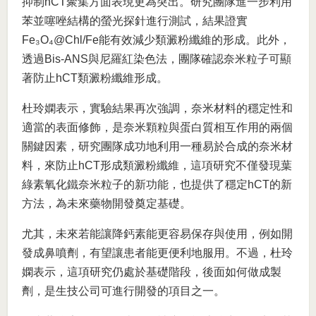
抑制hCT聚集方面表現更為突出。研究團隊進一步利用
苯並噻唑結構的螢光探針進行測試，結果證實
Fe₃O₄@Chl/Fe能有效減少類澱粉纖維的形成。此外，
透過Bis-ANS與尼羅紅染色法，團隊確認奈米粒子可顯
著防止hCT類澱粉纖維形成。
杜玲嫻表示，實驗結果再次強調，奈米材料的穩定性和
適當的表面修飾，是奈米顆粒與蛋白質相互作用的兩個
關鍵因素，研究團隊成功地利用一種易於合成的奈米材
料，來防止hCT形成類澱粉纖維，這項研究不僅發現葉
綠素氧化鐵奈米粒子的新功能，也提供了穩定hCT的新
方法，為未來藥物開發奠定基礎。
尤其，未來若能讓降鈣素能更容易保存與使用，例如開
發成鼻噴劑，有望讓患者能更便利地服用。不過，杜玲
嫻表示，這項研究仍處於基礎階段，後面如何做成製
劑，是生技公司可進行開發的項目之一。