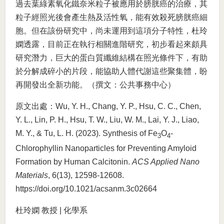
過去葉綠素氧化鐵奈米粒子被應用於膀胱癌的治療，其
粒子經照光後會產生熱及活性氧，能有效殺死膀胱癌細
胞。但在該份研究中，尚未運用到這項分子特性，杜玲
嫻透露，目前正在執行相關進階研究，初步看起來頗具
研究潛力，巨大的蛋白質纖維結構在照光條件下，有助
於分解成碎小的片段，能協助人體代謝這些聚集體，盼
再開發出全新功能。（撰文：公共事務中心）
原文出處：Wu, Y. H., Chang, Y. P., Hsu, C. C., Chen,
Y. L., Lin, P. H., Hsu, T. W., Liu, W. M., Lai, Y. J., Liao,
M. Y., & Tu, L. H. (2023). Synthesis of Fe
O
-
3
4
Chlorophyllin Nanoparticles for Preventing Amyloid
Formation by Human Calcitonin.
ACS Applied Nano
Materials
, 6(13), 12598-12608.
https://doi.org/10.1021/acsanm.3c02664
杜玲嫻 教授 | 化學系