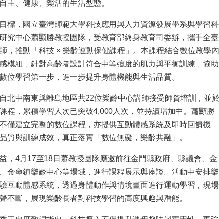
自主、健康、樂活的生活型態。
目標，國立臺灣師範大學科技應用與人力資源發展學系與學習科
研究中心蕭顯勝教授團隊，受教育部終身教育司委辦，攜手全臺
師，推動「科技 × 樂齡運動保健課程」。本課程結合數位教學內
感模組，針對高齡者設計符合中等強度的肌力與平衡訓練，協助
數位學習第一步，進一步提升身體機能與生活品質。
自北中南東與離島地區共22位樂齡中心講師接受師資培訓，並
課程，累積學習人次已突破4,000人次，並持續增加中。蕭顯勝
不僅建立完整的數位課程，亦提供互動體感系統及即時回饋機
品質與訓練成效，真正落實「數位無礙，樂齡共融」。
益，4月17至18日蕭教授團隊應邀前往金門縣政府、縣議會、金
、金寧鎮樂齡中心等場域，進行課程展示與座談。活動中安排樂
驗互動體感系統，透過身體動作與情境畫面進行運動學習，現場
聲不斷，展現樂齡長者對科技學習的高度興趣與潛能。