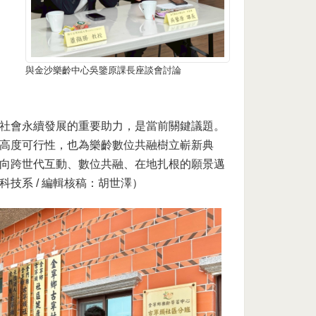
與金沙樂齡中心吳鑒原課長座談會討論
社會永續發展的重要助力，是當前關鍵議題。
高度可行性，也為樂齡數位共融樹立嶄新典
向跨世代互動、數位共融、在地扎根的願景邁
技系 / 編輯核稿：胡世澤）