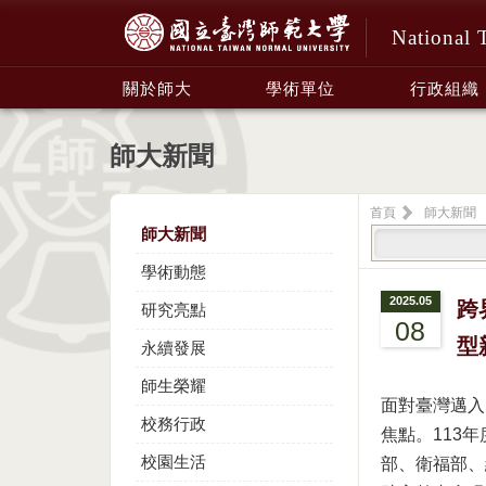
National 
:::
關於師大
學術單位
行政組織
師大新聞
首頁
師大新聞
師大新聞
學術動態
2025.05
跨
研究亮點
08
型
永續發展
師生榮耀
面對臺灣邁入
校務行政
焦點。113
校園生活
部、衛福部、