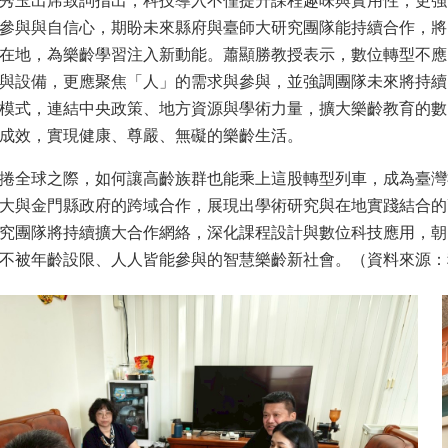
秀玉出席致詞指出，科技導入不僅提升課程趣味與實用性，更強
參與與自信心，期盼未來縣府與臺師大研究團隊能持續合作，將
在地，為樂齡學習注入新動能。蕭顯勝教授表示，數位轉型不應
與設備，更應聚焦「人」的需求與參與，並強調團隊未來將持續
模式，連結中央政策、地方資源與學術力量，擴大樂齡教育的數
成效，實現健康、尊嚴、無礙的樂齡生活。
捲全球之際，如何讓高齡族群也能乘上這股轉型列車，成為臺灣
大與金門縣政府的跨域合作，展現出學術研究與在地實踐結合的
究團隊將持續擴大合作網絡，深化課程設計與數位科技應用，朝
不被年齡設限、人人皆能參與的智慧樂齡新社會。（資料來源：科