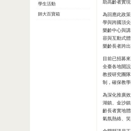
助高齡者實現
學生活動
師大百寶箱
為回應此政策
學與跨國頂尖
樂齡中心與講
容與互動式體
樂齡長者跨出
目前已招募來
全臺各地開設
教授研究團隊
制，確保教學
為深化推廣效
湖鎮、金沙鎮
齡長者實地體
氣氛熱絡、笑