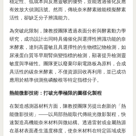
穩定性、低成本與反應靈敏的優勢，並能透過催化反應
有效放大偵測訊號。然而，傳統奈米酵素雖能模擬酵素
活性，卻缺乏分子辨識能力。
為突破此限制，陳教授團隊透過表面分析與酵素動力學
研究，成功設計出同時具備催化與選擇性辨識功能的奈
米酵素，達到高靈敏且具選擇性的生物標記物檢測，如
尿液蛋白質等早期腎病變指標的檢測，顯著提升檢測靈
敏度與準確性。團隊更以廢棄印刷電路板為原料，合成
具活性的碳奈米酵素，不僅資源回收再利用，並已成功
應用於精準偵測焦磷酸根等特定指標分子。
熱能微影技術：打破光學極限的圖樣化製程
在製造感測器材料方面，陳教授團隊另提出創新的「熱
能微影技術」——以局部熱能取代傳統光微影製程，快
速製造高機能奈米材料與微結構。透過雷射或金屬熱源
在基材表面產生溫度梯度，使奈米材料在特定區域成形