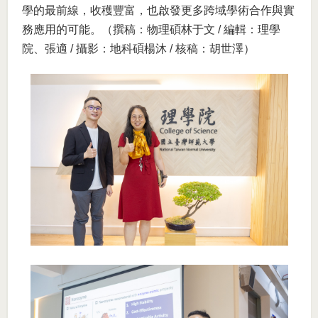
學的最前線，收穫豐富，也啟發更多跨域學術合作與實
務應用的可能。（撰稿：物理碩林于文 / 編輯：理學
院、張適 / 攝影：地科碩楊沐 / 核稿：胡世澤）