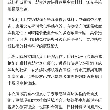
或排列成圖樣，製程速度快且適用多種材料，無光學繞
射極限問題。
團隊利用此技術製備石墨烯基複合材料，並修飾奈米酵
素，應用於光學與電化學感測器，有效提升偵測靈敏度
與穩定性；同時開發低溫合成的多色碳量子點，具發光
特性，可應用於防偽標籤與可視化感測平台，展現熱製
程技術於材料科學的廣泛潛力。
此外，陳教授團隊與工研院合作，針對MOF（金屬有機
框架）膜材的製程進行優化，透過熱傳導促進孔洞形成
與均勻乾燥，有效解決傳統混合製程中粉末沉澱與孔洞
阻塞問題。這些膜材已在水氣體吸附等高效能過濾應用
中展現卓越性能。
本次跨域講座不僅展示了奈米感測與熱製程的最新技
術，更體現臺師大推動跨域整合、培養學生創新與科研
視野的教育理念，也讓與會師生一探材料科學與應用化