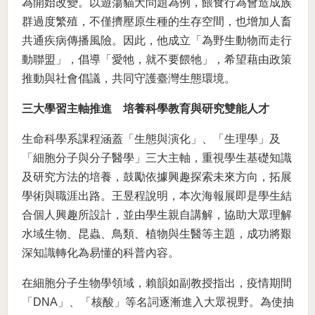
為開始改變。以遊蕩貓犬問題為例，餵食行為會造成族
群過度繁殖，不僅擠壓原生種的生存空間，也增加人畜
共通疾病傳播風險。因此，他成立「為野生動物而走行
動聯盟」，倡導「愛牠，就不要餵牠」，希望藉由政策
推動與社會倡議，共同守護臺灣生態環境。
三大學習主軸推進 培養科學教育與研究雙能人才
生命科學系課程涵蓋「生態與演化」、「生理學」及
「細胞分子與分子醫學」三大主軸，重視學生基礎知識
及研究方法的培養，鼓勵依據興趣探索未來方向，拓展
學術與職涯出路。王昱程說明，本次海報展即是學生結
合個人興趣所設計，並由學生親自講解，協助大眾理解
水域生物、昆蟲、鳥類、植物與生醫等主題，成功將艱
深知識轉化為易懂的科普內容。
在細胞分子生物學領域，賴韻如副教授指出，疫情期間
「DNA」、「核酸」等名詞逐漸進入大眾視野。為使抽