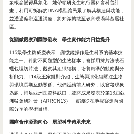
象概念變得具象化，她帶領研究生執行國科會科普計
畫，利用可拆解的DNA模型讓民眾了解其構造與功能，
並透過偏鄉巡迴講座，將知識擴散至教育現場與基層社
區。
從顯微觀察到國際發表 學生實作能力日益提升
115級學生劉威慶表示，顯微鏡操作是生科系的基本技
能之一。針對不同類型的生物樣本，會採用抹片法或石
蠟包埋切片法，觀察其組織結構，培養精準的觀察與分
析能力。114級王家凱則介紹，生態與演化組關注生物
與環境長期互動關係。他們延續前人研究，以窗殺現象
為題，補足亞洲區資料缺口，並將成果發表於第13屆亞
洲猛禽研討會（ARRCN13），實踐從在地觀察走向國
際分享的學術目標。
團隊合作凝聚向心 展望科學傳承未來