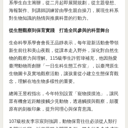
系學生自主籌辦，從二月起即展開規劃，從主題發想、
海報製作、到講師訓練皆由學生親自操刀，展現生科系
對生物知識的熱情與推廣科普的行動力。
從生態觀察到保育實踐 打造全民參與的科普舞台
生命科學系學會會長王品靜表示，每年迎新活動會帶領
新生前往和美山夜觀，從課本走入野外，深化對自然生
物的觀察力與理解。115級學生許哲瑋補充，他因熱愛
臺灣動物而創辦「一日生科生態工作室」，以臺灣原生
生物圖卡及實地觀察活動，讓孩童從小建立生態保育觀
念，理解在地生物多樣性的重要。
總籌王昱程指出，今年特別設置「寵物摸摸池」，讓民
眾有機會近距離接觸少見動物，透過觸摸與觀察，顛覆
原有的刻板印象，提升同理心與保育意識。
107級校友李宗宸則強調，動物保育往往必須從人類行