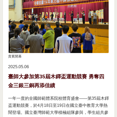
貴賓開幕
2025.05
06
臺師大參加第35屆木鐸盃運動競賽 勇奪四
金三銀三銅再添佳績
一年一度的全國師範體系院校體育盛會——第35屆木鐸
盃運動競賽，於4月18日至19日在國立臺中教育大學熱
鬧登場。國立臺灣師範大學積極組隊參與，學生組共參