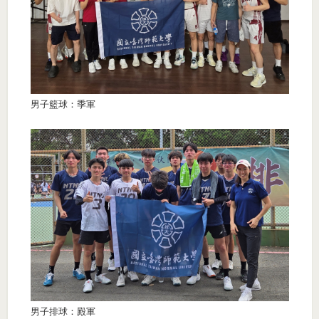
男子籃球：季軍
男子排球：殿軍