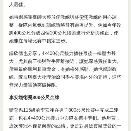
人最佳。
她特別感謝臺師大蔡於儒教練與林雯雯教練的用心調
整，從隊內氣氛到訓練策略皆有顯著提升。例如今年改
將400公尺分成四個100公尺段落進行分析與修正，使
她能在每場比賽中穩定進步。
鍾欣儒也分享，4×400公尺接力擔任最後一棒壓力甚
大，尤其前三棒與對手距離接近，讓她深感責任重大。
所幸最終順利超車奪金，令她格外感動。她也感謝教
練、隊友與臺大物理治療同學在賽場內外的支持，這些
無形力量讓她突破極限。
李安翊衛冕800公尺金牌
體育系116級的李安翊在男子800公尺比賽中完成二連
霸，也在4×400公尺接力中與隊友攜手奪銅。他坦言，
這次奪冠不僅是榮譽的延續，更是對身邊質疑聲音的一