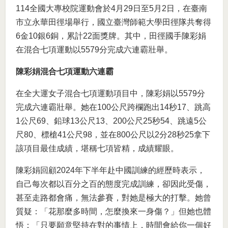
114全國大專校院運動會於4月29日至5月2日，在臺南
市立永華田徑場舉行，國立臺灣師範大學田徑隊共奪得
6金10銀6銅，累計22面獎牌。其中，田徑國手陳彩娟
在混合七項運動以5579分完成六連霸壯舉。
陳彩娟混合七項運動六連霸
在全大運女子混合七項運動項目中，陳彩娟以5579分
完成六連霸壯舉。她在100公尺跨欄跑出14秒17、跳高
1公尺69、鉛球13公尺13、200公尺25秒54、跳遠5公
尺80、標槍41公尺98，並在800公尺以2分28秒25拿下
該項目最佳成績，堪稱七項皆精，成績耀眼。
陳彩娟回顧2024年下半年赴中國訓練的經歷時表示，
自己每次都以百分之百的態度完成訓練，卻因此受傷，
甚至走路都會痛，無法參賽，對她是極大的打擊。她曾
質疑：「花那麼多時間，怎麼換來一身傷？」但她也體
悟：「只要願意堅持在對的事情上，時間會給你一個好