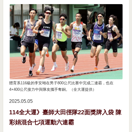
體育系116級的李安翊在男子800公尺比賽中完成二連霸，也在
4×400公尺接力中與隊友攜手奪銅。（全大運提供）
2025.05
05
114全大運》臺師大田徑隊22面獎牌入袋 陳
彩娟混合七項運動六連霸