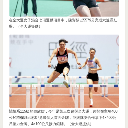
在全大運女子混合七項運動項目中，陳彩娟以5579分完成六連霸壯
舉。（全大運提供）
競技系115級的鍾欣儒，今年是第三次參與全大運，終於在主項400
公尺跨欄以59秒07勇奪個人首面金牌，並與隊友合作拿下4×400公
尺接力金牌、4×100公尺接力銀牌。（全大運提供）