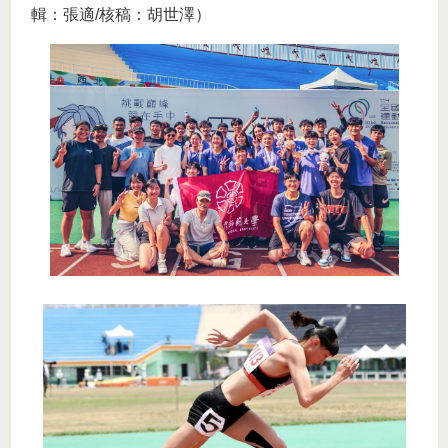
輯：張適/核稿：胡世澤）