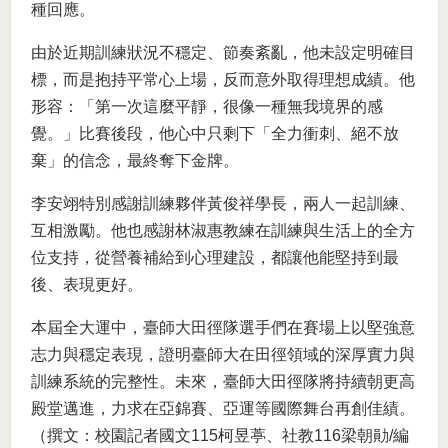
種回應。
由於近期訓練狀況不穩定、節奏紊亂，他未設定明確目
標，而是抱持平常心上場，反而意外取得理想成績。他
形容：「第一次這麼平靜，很像一種無我境界的感
覺。」比賽後段，他心中只剩下「全力衝刺、絕不放
棄」的信念，最終奪下金牌。
李安翊特別感謝訓練夥伴黃俊祥學長，兩人一起訓練、
互相激勵。他也感謝林淑惠教練在訓練與生活上的全方
位支持，從營養補給到心理建設，都讓他能堅持到最
後、表現更好。
本屆全大運中，臺師大田徑隊選手們在賽場上以堅強意
志力與穩定表現，證明臺師大在田徑領域的深厚實力與
訓練系統的完整性。未來，臺師大田徑隊將持續朝更高
殿堂邁進，力求在亞錦賽、亞運等國際舞台再創佳績。
（撰文：校園記者國文115柯昱葶、社教116梁朝勛/編