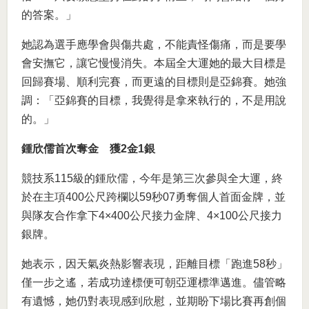
的答案。」
她認為選手應學會與傷共處，不能責怪傷痛，而是要學
會安撫它，讓它慢慢消失。本屆全大運她的最大目標是
回歸賽場、順利完賽，而更遠的目標則是亞錦賽。她強
調：「亞錦賽的目標，我覺得是拿來執行的，不是用說
的。」
鍾欣儒首次奪金 獲2金1銀
競技系115級的鍾欣儒，今年是第三次參與全大運，終
於在主項400公尺跨欄以59秒07勇奪個人首面金牌，並
與隊友合作拿下4×400公尺接力金牌、4×100公尺接力
銀牌。
她表示，因天氣炎熱影響表現，距離目標「跑進58秒」
僅一步之遙，若成功達標便可朝亞運標準邁進。儘管略
有遺憾，她仍對表現感到欣慰，並期盼下場比賽再創個