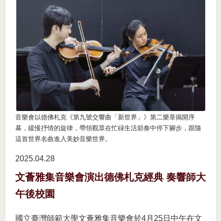
音樂會以德佛札克《第九號交響曲「新世界」》第二樂章揭開序
幕，緩慢抒情的旋律，帶領觀眾在忙碌生活節奏中停下腳步，跟隨
這首世界名曲進入美妙音樂世界。
2025.04
28
文薈雅集音樂會演出德佛札克經典 奏響師大
午後校園
國立臺灣師範大學文薈雅集音樂會於4月25日中午在文