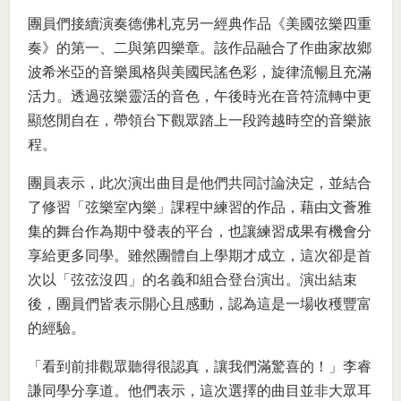
團員們接續演奏德佛札克另一經典作品《美國弦樂四重
奏》的第一、二與第四樂章。該作品融合了作曲家故鄉
波希米亞的音樂風格與美國民謠色彩，旋律流暢且充滿
活力。透過弦樂靈活的音色，午後時光在音符流轉中更
顯悠閒自在，帶領台下觀眾踏上一段跨越時空的音樂旅
程。
團員表示，此次演出曲目是他們共同討論決定，並結合
了修習「弦樂室內樂」課程中練習的作品，藉由文薈雅
集的舞台作為期中發表的平台，也讓練習成果有機會分
享給更多同學。雖然團體自上學期才成立，這次卻是首
次以「弦弦沒四」的名義和組合登台演出。演出結束
後，團員們皆表示開心且感動，認為這是一場收穫豐富
的經驗。
「看到前排觀眾聽得很認真，讓我們滿驚喜的！」李睿
謙同學分享道。他們表示，這次選擇的曲目並非大眾耳