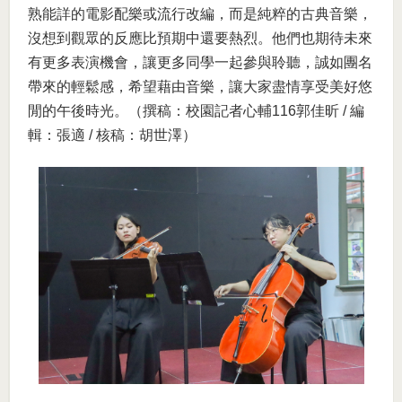
熟能詳的電影配樂或流行改編，而是純粹的古典音樂，
沒想到觀眾的反應比預期中還要熱烈。他們也期待未來
有更多表演機會，讓更多同學一起參與聆聽，誠如團名
帶來的輕鬆感，希望藉由音樂，讓大家盡情享受美好悠
閒的午後時光。（撰稿：校園記者心輔116郭佳昕 / 編
輯：張適 / 核稿：胡世澤）