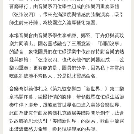
薈廳舉行，由音樂系四位學生組成的弦樂四重奏團體
《弦弦沒四》，帶來充滿深度與情感的弦樂演奏，吸引
師生前來聆聽，為校園注入濃厚藝術氛圍。
本場音樂會由音樂系學生李睿謙、鄭羽、丁卉妤與黃玟
崴共同演出。團名靈感融合了三層意涵：「閒閒沒事」
的諧音，象徵團員們在忙碌課業中依然保持對音樂的熱
愛與餘裕；「弦弦沒四」也代表他們的樂器組成——弦
樂四重奏；更有趣的是，團員們分享，因為私下常常約
吃飯卻總湊不齊四人，於是以此靈感命名。
音樂會以德佛札克《第九號交響曲「新世界」》第二樂
章揭開序幕，緩慢抒情的旋律，帶領觀眾在忙碌生活節
奏中停下腳步，跟隨這首世界名曲進入美妙音樂世界。
此曲為捷克作曲家德佛札克旅居美國期間所創作，蘊含
對故鄉的思念與對「美國新世界」的探索，歌曲中流露
出濃濃鄉愁與希望，喚起現場觀眾的共鳴。