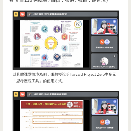
者 光電116 柯曉禹 / 編輯：張適 / 核稿：胡世澤）
以具體課堂情境為例，張教授說明Harvard Project Zero中多元
「思考歷程工具」的使用方式。