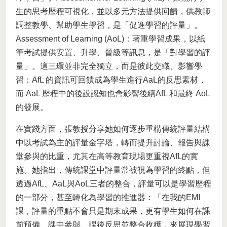
生的思考歷程可視化，並以多元方法提供回饋，供教師
調整教學、幫助學生學習，是「促進學習的評量」。
Assessment of Learning (AoL)：著重學習成果，以紙
筆考試提供安置、升學、晉級等訊息，是「對學習的評
量」。這三環並非完全獨立，而是彼此交織、影響學
習：AfL 的資訊可回饋成為學生進行AaL的反思素材，
而 AaL 歷程中的後設認知也會影響後續AfL 和最終 AoL
的發展。
在實踐方面，張教授分享她如何逐步重構傳統評量結構
中以考試為主的評量金字塔，轉而提升討論、報告與課
堂參與的比重，尤其在高等教育現場更重視AfL的實
施。她指出，傳統課堂中評量常被視為學習的終點，但
透過AfL、AaL與AoL三者的整合，評量可以是學習歷程
的一部分，甚至轉化為學習的推進器：「在我的EMI
課，評量的重點不會只是期末成果，更有學生如何在課
前預備、課中參與、課後反思並整合收穫，來展現學習