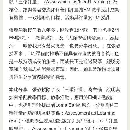
以「三環評量」（Assessment as/for/of Learning）為
核心，跟與會者交流如何善用評量讓EMI教學設計成為
有機體，一致地融合目標、活動與評量於EMI授課。
張瓅勻教授任教八年多，開設過15門課，其中包括2門
EMI課程：「教育統計」及「人類學習與發展」。她提
到：「即使我只有螢火微光，也要分享出來。」在張教
授看來，EMI課程的推動不僅具有深遠的教育意義，也
是一段持續成長的旅程，而成長正是通過觀摩、經驗分
享和自我省思的累積來實現；因此，她非常珍惜此次能
與師生分享實務經驗的機會。
本此分享，張教授除了以「三環評量」為主軸，說明其
如何搭配教學目標、教學活動，應用於EMI課程設計
中，也援引理論提出者Lorna Earl的原文，分別闡述三
種評量的功能與互動關係：Assessment as Learning
(AaL)：強調學生發展後設認知與反思能力，即「評量
即學習」。Assessment for Learning (AfL)：聚焦將學