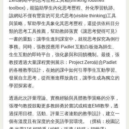
Zero網站中的思考歷程工具箱(thinking routines
toolbox)，能協助學生內化思考歷程、外化學習軌跡。
該網站不僅有豐富的可見式思考(visible thinking)工具
與策略，幫助學生具象化其思考歷程，還提供依科目分
類的思考工具推薦，幫助教師落實《讓思考變得可見》
一書的重點：讓學生進到課室中，就視思考探究為例行
事務。同時，張教授應用 Padlet 互動白板做為師生、
生生互動的即時平台，強化參與和回饋機制。最後，張
教授透過大量課程實例展示：Project Zero結合Padlet
的各種教學設計，在她的課中如何引導學生互動學習、
發展自主思考，從而漸進釋放責任，讓學生成為獨立的
學習探索者。
透過此次評量理論、實務經驗與具體教學策略的分享，
張瓅勻教授鼓勵更多教師勇於嘗試或精進EMI教學，透
過採用目標、活動、評量三者連動的教學設計，建立一
個有溫度且有深度的全英語學習環境。（撰稿：校園記