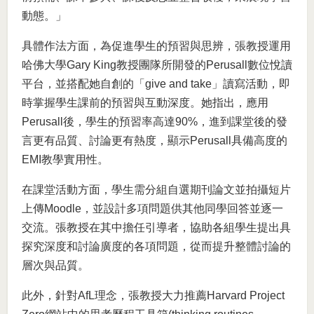
動態。」
具體作法方面，為促進學生的預習與思辨，張教授運用
哈佛大學Gary King教授團隊所開發的Perusall數位悅讀
平台，並搭配她自創的「give and take」讀寫活動，即
時掌握學生課前的預習與互動深度。她指出，應用
Perusall後，學生的預習率高達90%，進到課堂後的發
言更有品質、討論更有熱度，顯示Perusall具備高度的
EMI教學實用性。
在課堂活動方面，學生需分組自選期刊論文並拍攝短片
上傳Moodle，並設計多項問題供其他同學回答並逐一
交流。張教授在其中擔任引導者，協助各組學生提出具
探究深度和討論廣度的各項問題，從而提升整體討論的
層次與品質。
此外，針對AfL理念，張教授大力推薦Harvard Project