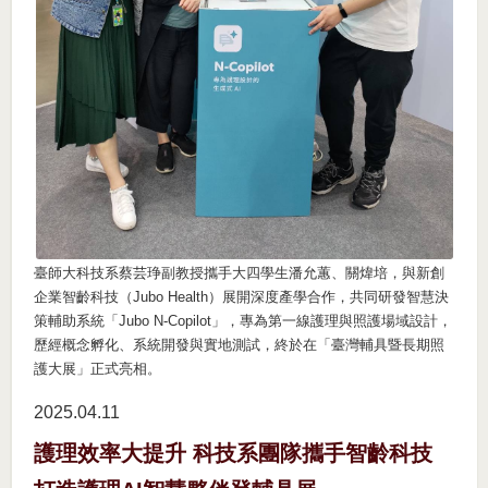
臺師大科技系蔡芸琤副教授攜手大四學生潘允蕙、關煒培，與新創
企業智齡科技（Jubo Health）展開深度產學合作，共同研發智慧決
策輔助系統「Jubo N-Copilot」，專為第一線護理與照護場域設計，
歷經概念孵化、系統開發與實地測試，終於在「臺灣輔具暨長期照
護大展」正式亮相。
2025.04
11
護理效率大提升 科技系團隊攜手智齡科技