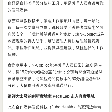
僅只是資料整理與分析的工具，更是護理人員身邊可靠
的智慧夥伴。
蔡芸琤副教授指出，護理工作繁瑣且高壓，每一項記
錄、每一次交班與判斷，都攸關受照護長者或病患的健
康與安全。「我們希望透過AI的協助，讓N-Copilot成為
照護現場的得力助手，幫助護理人員快速理解複雜資
訊、掌握潛在風險，並提供具體建議，減輕他們的工作
負擔。」
實際應用中，N-Copilot 能將護理人員日常紀錄所需時
間，從15分鐘大幅縮短至2分鐘；交班時間也可透過AI
自動彙整重點，將流程時間從原本的60分鐘縮短至13
分鐘，大幅提升護理效率與溝通品質。
從師大出發的創新實驗室 PecuLab 走入真實場域
此次合作夥伴智齡科技（Jubo Health）為臺灣近年備