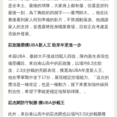
是全本土、最矮的球隊，大家身上都有傷，但還是拚到
最後一刻，為了胸前的四個字——臺灣師大。」他在比
賽後看到家人特別準備的影片，不禁感動落淚。他感謝
家人的支持，並透露將投身職業賽場，目前正在考慮是
否旅外發展。
莊政隆榮獲UBA新人王 盼來年更進一步
本屆UBA，臺師大不僅成功闖入四強，隊內新生表現也
備受矚目。來自南山高中的莊政隆，以場均6.3次助
攻、2.3次抄截的亮眼表現，獲選為UBA年度新人王。
他在季軍戰中攻下17分，展現穩定控場能力。「這次的
獎項是一種肯定，也是一種動力，接下來要加強外線與
對抗性，希望下季能更穩定地幫助球隊。」
莊杰閎防守制勝 獲UBA抄截王
此外，來自泰山高中的莊杰閎也以場均3.3次抄截榮獲