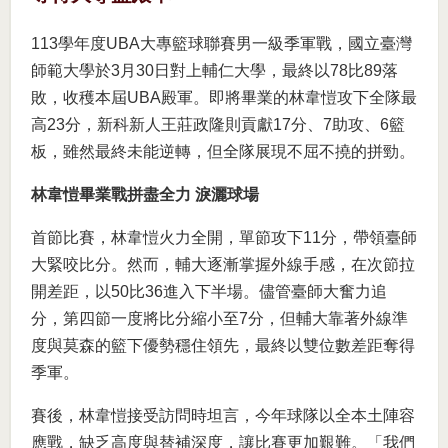
113學年度UBA大專籃球聯賽男一級季軍戰，國立臺灣
師範大學於3月30日對上輔仁大學，最終以78比89落
敗，收穫本屆UBA殿軍。即將畢業的林韋愷攻下全隊最
高23分，新科新人王莊政隆則貢獻17分、7助攻、6籃
板，雖然最終未能逆轉，但全隊展現不屈不撓的拼勁。
林韋愷畢業戰拼盡全力 淚灑球場
首節比賽，林韋愷火力全開，單節攻下11分，帶領臺師
大緊咬比分。然而，輔大逐漸掌握外線手感，在次節拉
開差距，以50比36進入下半場。儘管臺師大奮力追
分，第四節一度將比分縮小至7分，但輔大靠著外線準
度與莫森的籃下優勢穩住領先，最終以雙位數差距奪得
季軍。
賽後，林韋愷接受訪問時坦言，今年球隊以全本土陣容
應戰，缺乏高度與替補深度，讓比賽更加艱難。「我們