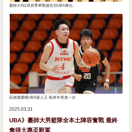
臺師大4位球員季軍戰後告別UBA舞台。
莊政隆榮獲UBA新人王 盼來年更進一步
2025.03
31
UBA》臺師大男籃隊全本土陣容奮戰 最終
奪得大專盃殿軍