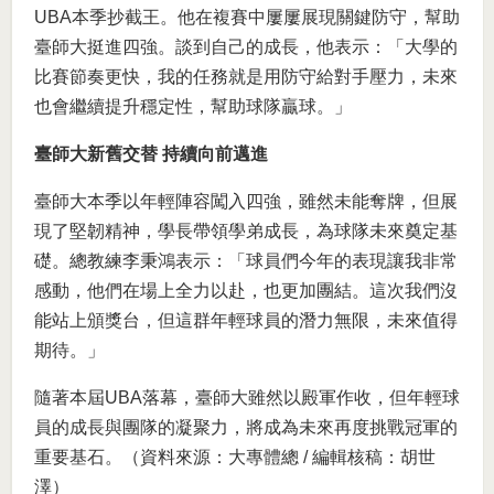
UBA本季抄截王。他在複賽中屢屢展現關鍵防守，幫助
臺師大挺進四強。談到自己的成長，他表示：「大學的
比賽節奏更快，我的任務就是用防守給對手壓力，未來
也會繼續提升穩定性，幫助球隊贏球。」
臺師大新舊交替 持續向前邁進
臺師大本季以年輕陣容闖入四強，雖然未能奪牌，但展
現了堅韌精神，學長帶領學弟成長，為球隊未來奠定基
礎。總教練李秉鴻表示：「球員們今年的表現讓我非常
感動，他們在場上全力以赴，也更加團結。這次我們沒
能站上頒獎台，但這群年輕球員的潛力無限，未來值得
期待。」
隨著本屆UBA落幕，臺師大雖然以殿軍作收，但年輕球
員的成長與團隊的凝聚力，將成為未來再度挑戰冠軍的
重要基石。（資料來源：大專體總 / 編輯核稿：胡世
澤）