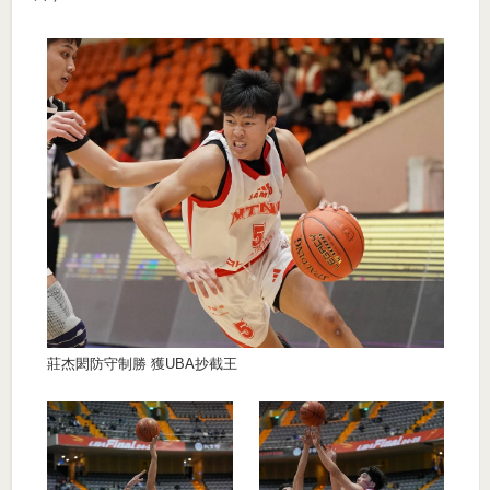
莊杰閎防守制勝 獲UBA抄截王