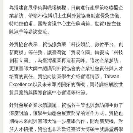
為搭建會展學術與職場橋樑，日前進行產學策略聯盟企
業參訪，帶領26位博碩士生與外貿協會副處長吳致儀、
特助鍾伯甫、國際會議中心主任蘇莉莉、世貿1館主任
陳淑華等參訪交流。
外貿協會表示，貿協擔負著「科技領航、數位平台、創
新商模」等任務，讓臺灣從「貿易立國」轉變成「科技
創新立國」，為臺灣產業再造新高峰。這次企業參訪，
更讓臺師大師生認識到外貿協會的企業社會責任與人才
培育的責任。貿協向訪團學生介紹營運情形，Taiwan
Excellence以及未來即將開拓的商機，同時詳細解說世
貿展覽館與國際會議中心營運等細節。
針對會展企業永續議題，貿協各主管也與參訪師生做了
深度討論，讓學生知悉會展實務界的運作方式。貿協也
期待未來能與臺師大進一步產學合作，開創新契機。對
於人才招攬，貿協也非常歡迎臺師大博碩生就課堂所學