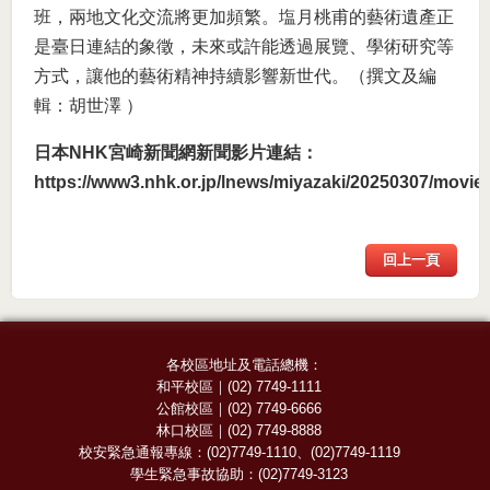
班，兩地文化交流將更加頻繁。塩月桃甫的藝術遺產正
是臺日連結的象徵，未來或許能透過展覽、學術研究等
方式，讓他的藝術精神持續影響新世代。（撰文及編
輯：胡世澤 ）
日本NHK宮崎新聞網新聞影片連結：
https://www3.nhk.or.jp/lnews/miyazaki/20250307/movi
回上一頁
各校區地址及電話總機：
和平校區
｜
(02) 7749-1111
公館校區
｜
(02) 7749-6666
林口校區
｜
(02) 7749-8888
校安緊急通報專線：
(02)7749-1110
、
(02)7749-1119
學生緊急事故協助：
(02)7749-3123