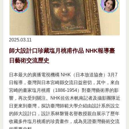
2025.03
11
師大設計口珍藏塩月桃甫作品 NHK報導臺
日藝術交流歷史
日本最大的廣播電視機構 NHK（日本放送協會）3月7
日報導，臺灣與日本宮崎縣交流日益密切，其中，來自
宮崎的畫家塩月桃甫（1886-1954）對臺灣藝術界的影
響，再次受到關注。NHK佐佐木帆南記者及攝影團隊近
日更來到臺灣，探訪臺灣師範大學介紹由設計系所設立
的師大設計口，設計系林磐聳名譽教授親自展示了歷年
收藏多件塩月桃甫的珍貴畫作，成為見證臺灣藝術交流