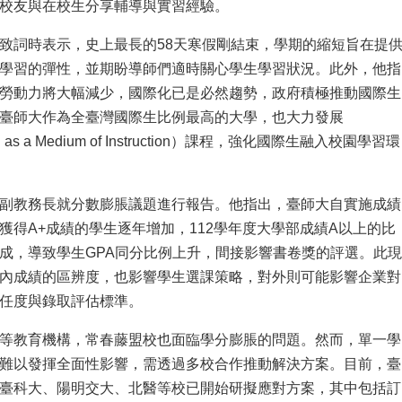
校友與在校生分享輔導與實習經驗。
致詞時表示，史上最長的58天寒假剛結束，學期的縮短旨在提
學習的彈性，並期盼導師們適時關心學生學習狀況。此外，他指
勞動力將大幅減少，國際化已是必然趨勢，政府積極推動國際生
臺師大作為全臺灣國際生比例最高的大學，也大力發展
sh as a Medium of Instruction）課程，強化國際生融入校園學習環
副教務長就分數膨脹議題進行報告。他指出，臺師大自實施成績
獲得A+成績的學生逐年增加，112學年度大學部成績A以上的比
成，導致學生GPA同分比例上升，間接影響書卷獎的評選。此現
內成績的區辨度，也影響學生選課策略，對外則可能影響企業對
任度與錄取評估標準。
等教育機構，常春藤盟校也面臨學分膨脹的問題。然而，單一學
難以發揮全面性影響，需透過多校合作推動解決方案。目前，臺
臺科大、陽明交大、北醫等校已開始研擬應對方案，其中包括訂