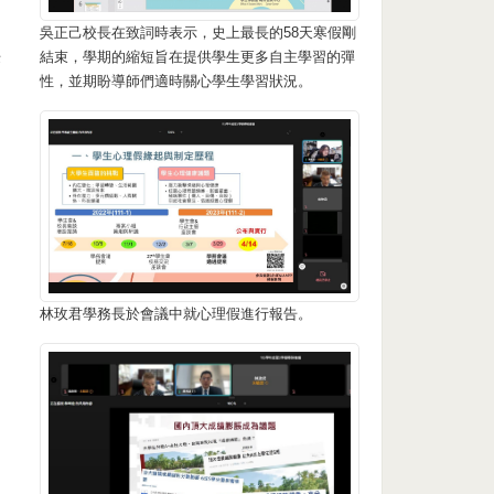
吳正己校長在致詞時表示，史上最長的58天寒假剛
供
結束，學期的縮短旨在提供學生更多自主學習的彈
性，並期盼導師們適時關心學生學習狀況。
林玫君學務長於會議中就心理假進行報告。