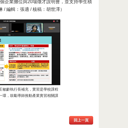
2個企業攤位與20場徵才說明會，並支持學生積
 編輯：張適 / 核稿：胡世澤）
王敏齡執行長補充，實習是學校課程
一環，鼓勵導師推動產業實習相關課
回上一頁