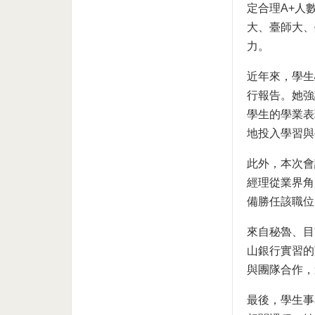
定合理A+人
大、臺師大、
力。
近年來，學生
行報告。她強
學生的學業表
地投入學習與
此外，本次會
經理從業界角
備勝任該職位
來自秘魯、目前就
山銀行實習的
與團隊合作，
最後，學生事