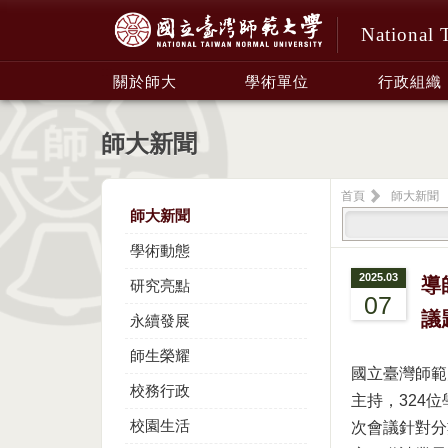
National 
:::
關於師大
學術單位
行政組織
師大新聞
首頁
師大新聞
師大新聞
學術動態
2025.03
導
研究亮點
07
議
永續發展
師生榮耀
國立臺灣師範
校務行政
主持，324
校園生活
次會議針對分