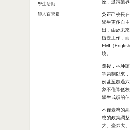
座，邀請業界
學生活動
師大百寶箱
吳正己校長在
學生更多自主
出，由於未來
留臺工作，而
EMI（Engli
境。
隨後，林坤誼
等第制以來，
例甚至超過六
象不僅降低校
學生成績的信
不僅臺灣的高
校的政策調整
大、臺師大、