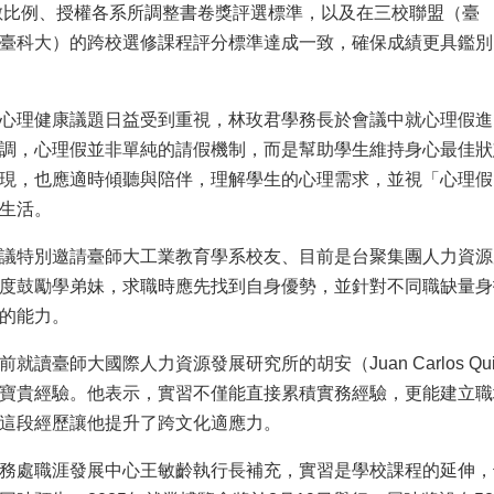
數比例、授權各系所調整書卷獎評選標準，以及在三校聯盟（臺
臺科大）的跨校選修課程評分標準達成一致，確保成績更具鑑別
心理健康議題日益受到重視，林玫君學務長於會議中就心理假進
調，心理假並非單純的請假機制，而是幫助學生維持身心最佳狀
現，也應適時傾聽與陪伴，理解學生的心理需求，並視「心理假
生活。
議特別邀請臺師大工業教育學系校友、目前是台聚集團人力資源
度鼓勵學弟妹，求職時應先找到自身優勢，並針對不同職缺量身
的能力。
讀臺師大國際人力資源發展研究所的胡安（Juan Carlos Quinon
寶貴經驗。他表示，實習不僅能直接累積實務經驗，更能建立職
這段經歷讓他提升了跨文化適應力。
務處職涯發展中心王敏齡執行長補充，實習是學校課程的延伸，