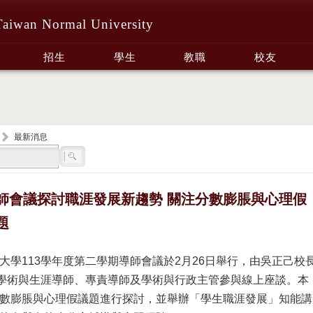
Taiwan Normal University
招生
學生
教職
校友
最新消息
師會議探討職涯發展新趨勢 關注分數膨脹與心理假
題
大學113學年度第二學期導師會議於2月26日舉行，由吳正己校
位學術與生涯導師、專責導師及學術與行政主管參與線上座談。本
數膨脹與心理假議題進行探討，並舉辦「學生職涯發展」知能講