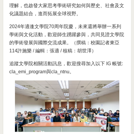
理解，也啟發大家思考學術研究如何與歷史、社會及文
化議題結合，進而拓展全球視野。
2024年適逢文學院70周年院慶，未來還將舉辦一系列
學術與文化活動，歡迎師生踴躍參與，共同見證文學院
的學術發展與國際交流成果。（撰稿：校園記者東亞
114許施樂 / 編輯：張適 / 核稿：胡世澤）
追蹤文學院相關活動訊息，歡迎搜尋加入以下 IG 帳號:
cla_emi_program
與
cla_ntnu
。