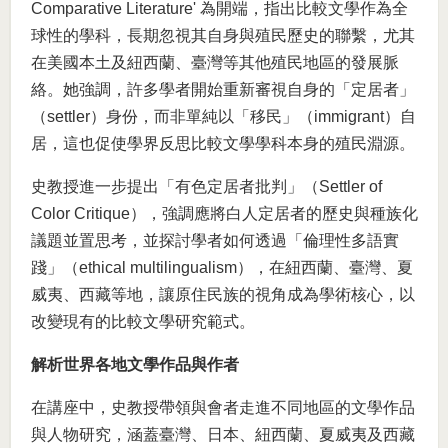
Comparative Literature' 為開端，指出比較文學作為全
球性的學科，長期忽視其自身與殖民歷史的聯繫，尤其
在美國本土及紐西蘭、臺灣等其他殖民地區的發展脈
絡。她強調，許多學者開始重新審視自身的「定居者」
（settler）身份，而非單純以「移民」（immigrant）自
居，這也促使學界反思比較文學學科本身的殖民淵源。
史教授進一步提出「有色定居者批判」（Settler of
Color Critique），強調應將白人定居者的歷史與種族化
議題並置思考，並探討學者如何透過「倫理性多語實
踐」（ethical multilingualism），在紐西蘭、臺灣、夏
威夷、西藏等地，讓原住民族的視角成為學術核心，以
改變現有的比較文學研究範式。
解析世界各地文學作品與作者
在講座中，史教授帶領與會者走進不同地區的文學作品
與人物研究，涵蓋臺灣、日本、紐西蘭、夏威夷及西藏