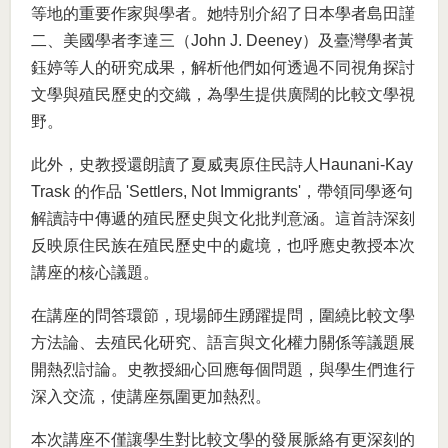
等地的重要作家與學者。她特別介紹了日本學者島田謹
二、美國學者李達三（John J. Deeney）及臺灣學者黃
鈺婷等人的研究成果，解析他們如何透過不同視角探討
文學與殖民歷史的交織，為學生提供廣闊的比較文學視
野。
此外，史教授還朗讀了夏威夷原住民詩人Haunani-Kay
Trask 的作品 'Settlers, Not Immigrants'，帶領同學逐句
解讀詩中傳遞的殖民歷史與文化批判意涵。這首詩深刻
反映原住民族在殖民歷史中的處境，也呼應史教授本次
講座的核心議題。
在講座的問答環節，現場師生踴躍提問，圍繞比較文學
方法論、去殖民化研究、語言與文化權力關係等議題展
開熱烈討論。史教授細心回應每個問題，與學生們進行
深入交流，使講座氛圍更加熱烈。
本次講座不僅讓學生對比較文學的發展脈絡有更深刻的