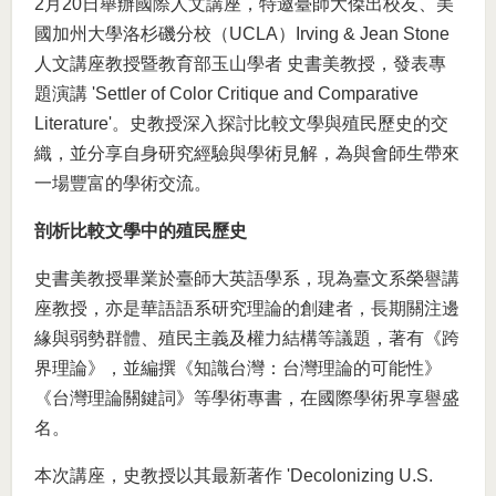
2月20日舉辦國際人文講座，特邀臺師大傑出校友、美
國加州大學洛杉磯分校（UCLA）Irving & Jean Stone
人文講座教授暨教育部玉山學者 史書美教授，發表專
題演講 'Settler of Color Critique and Comparative
Literature'。史教授深入探討比較文學與殖民歷史的交
織，並分享自身研究經驗與學術見解，為與會師生帶來
一場豐富的學術交流。
剖析比較文學中的殖民歷史
史書美教授畢業於臺師大英語學系，現為臺文系榮譽講
座教授，亦是華語語系研究理論的創建者，長期關注邊
緣與弱勢群體、殖民主義及權力結構等議題，著有《跨
界理論》，並編撰《知識台灣：台灣理論的可能性》
《台灣理論關鍵詞》等學術專書，在國際學術界享譽盛
名。
本次講座，史教授以其最新著作 'Decolonizing U.S.