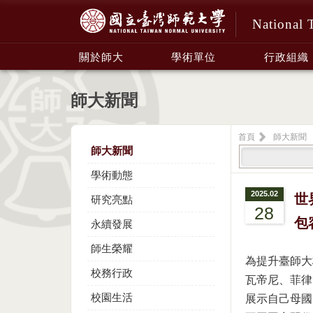
National 
:::
關於師大
學術單位
行政組織
師大新聞
首頁
師大新聞
師大新聞
學術動態
2025.02
世
研究亮點
28
包
永續發展
師生榮耀
為提升臺師大
校務行政
瓦帝尼、菲律
校園生活
展示自己母國