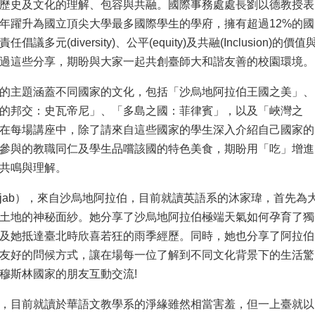
歷史及文化的理解、包容與共融。國際事務處處長劉以德教授表
年躍升為國立頂尖大學最多國際學生的學府，擁有超過12%的國
議多元(diversity)、公平(equity)及共融(Inclusion)的價值
過這些分享，期盼與大家一起共創臺師大和諧友善的校園環境。
的主題涵蓋不同國家的文化，包括「沙烏地阿拉伯王國之美」、
的邦交：史瓦帝尼」、「多島之國：菲律賓」，以及「峽灣之
在每場講座中，除了請來自這些國家的學生深入介紹自己國家的
參與的教職同仁及學生品嚐該國的特色美食，期盼用「吃」增進
共鳴與理解。
ijab），來自沙烏地阿拉伯，目前就讀英語系的沐家瑋，首先為
土地的神秘面紗。她分享了沙烏地阿拉伯極端天氣如何孕育了獨
及她抵達臺北時欣喜若狂的雨季經歷。同時，她也分享了阿拉伯
友好的問候方式，讓在場每一位了解到不同文化背景下的生活驚
穆斯林國家的朋友互動交流!
，目前就讀於華語文教學系的淨緣雖然相當害羞，但一上臺就以