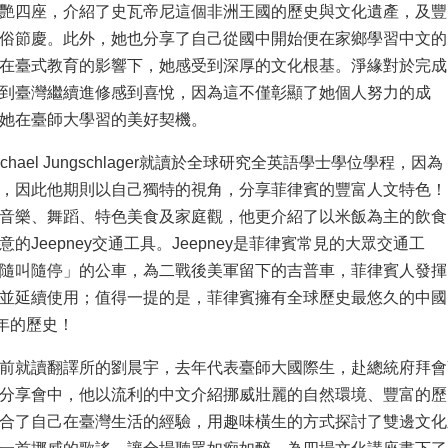
艷四座，介紹了史瓦帝尼這個非洲王國的歷史與文化遺產，及豐
俗節慶。此外，她也分享了自己從國中開始便在家鄉學習中文的
在臺式教育的影響下，她感受到深厚的文化根基。淨緣對於完成
到臺灣繼續進修感到喜悅，因為這不僅彰顯了她個人努力的成
她在臺師大學習的美好契機。
chael Jungschlager就讀於全球研究全英語學士學位學程，因為
，因此他期則以自己獨特的視角，分享菲律賓的豐富人文特色！
音樂、舞蹈、特色美食及家庭觀，他更介紹了以米飯為主的飲食
的Jeepney交通工具。Jeepney是菲律賓常見的大眾交通工
隨叫隨停」的公車，為二戰後美軍留下的吉普車，菲律賓人發揮
並延續使用；值得一提的是，菲律賓擁有全球歷史最悠久的中國
0年的歷史！
前就讀翻譯所的劉晨宇，去年代表臺師大國際生，赴總統府拜會
分享會中，他以流利的中文介紹挪威壯麗的自然環境、豐富的歷
合了自己在臺灣生活的經驗，用趣味橫生的方式探討了雙邊文化