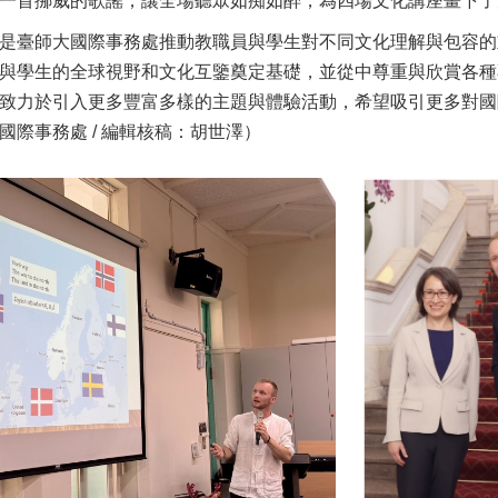
一首挪威的歌謠，讓全場聽眾如痴如醉，為四場文化講座畫下了
是臺師大國際事務處推動教職員與學生對不同文化理解與包容的
與學生的全球視野和文化互鑒奠定基礎，並從中尊重與欣賞各種
致力於引入更多豐富多樣的主題與體驗活動，希望吸引更多對國
國際事務處 / 編輯核稿：胡世澤）