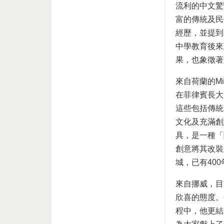
流利的中文驚
富的傳統及民
經歷，並提到
中學教育後來
果，也象徵著
來自荷蘭的Mi
在菲律賓長大
這些包括傳統
文化及充滿創意
具，是一種「
創意將其改裝
城，已有40
來自挪威，目
欣喜的態度。
程中，他更結