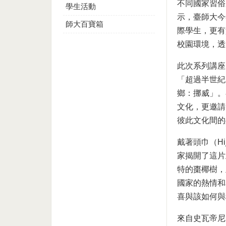
不同國家習俗
學生活動
示，臺師大今
師大百寶箱
際學生，更有責任倡
校園環境，透
此次系列講座
「超過半世紀
鄉：挪威」。
文化，更邀請
彼此文化間的
戴著頭巾（H
家揭開了這片
特的棗椰樹，
國家的熱情和
喜與該如何與
來自史瓦帝尼